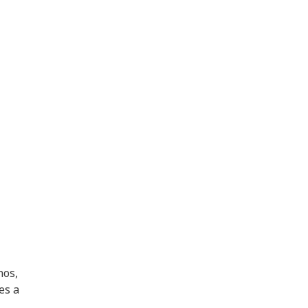
nos,
es a