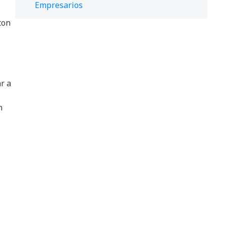
Empresarios
con
r a
n