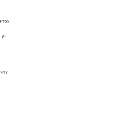
ento
 al
ette