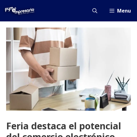
Saltar
al
Menu
contenido
Feria destaca el potencial
del comercio electrónico