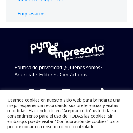
Empresarios
Política de privacidad
¿Quiénes somos?
Anúnciate
Editores
Contáctanos
Facebook
Instagram
Twitter
LinkedIn
Telegram
YouTube
TikTok
Usamos cookies en nuestro sitio web para brindarte una
mejor experiencia recordando sus preferencias y visitas
repetidas. Haciendo clic en "Aceptar todo" usted da su
consentimiento para el uso de TODAS las cookies. Sin
Pymempresario © 2025 Todos los derechos reservados.
embargo, puede visitar "Configuración de cookies" para
proporcionar un consentimiento controlado.
Se prohibe el uso de la información total o parcial sin