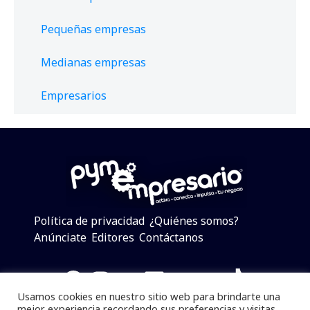
Pequeñas empresas
Medianas empresas
Empresarios
Política de privacidad
¿Quiénes somos?
Anúnciate
Editores
Contáctanos
Facebook
Instagram
Twitter
LinkedIn
Telegram
YouTube
TikTok
Usamos cookies en nuestro sitio web para brindarte una
mejor experiencia recordando sus preferencias y visitas