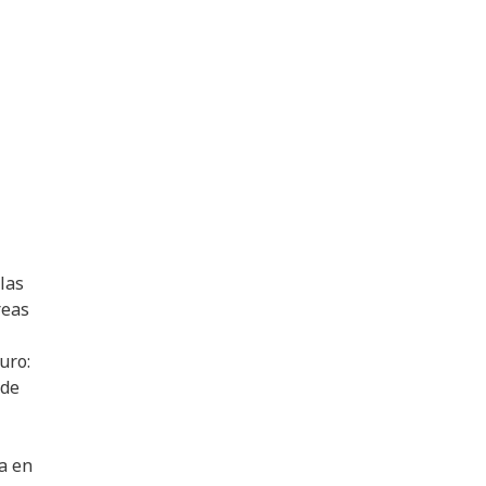
las
reas
l
uro:
 de
a en