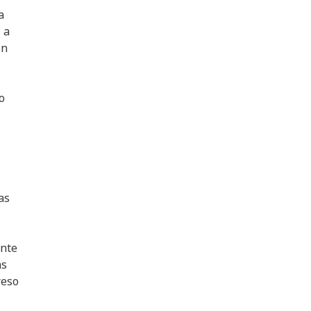
a
 a
ón
o
as
ante
as
reso