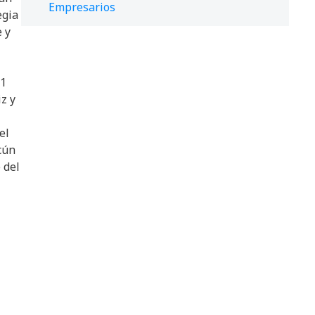
Empresarios
egia
 y
21
z y
el
cún
 del