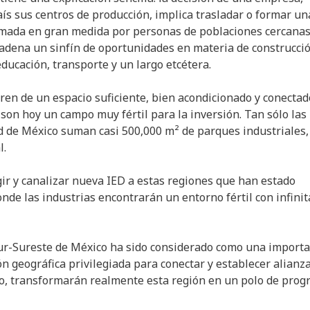
s sus centros de producción, implica trasladar o formar un
rmada en gran medida por personas de poblaciones cercanas
ncadena un sinfín de oportunidades en materia de construcci
 educación, transporte y un largo etcétera.
ren de un espacio suficiente, bien acondicionado y conectad
 son hoy un campo muy fértil para la inversión. Tan sólo las
ad de México suman casi 500,000 m² de parques industriales,
l.
gir y canalizar nueva IED a estas regiones que han estado
nde las industrias encontrarán un entorno fértil con infinit
Sur-Sureste de México ha sido considerado como una import
n geográfica privilegiada para conectar y establecer alianz
do, transformarán realmente esta región en un polo de prog