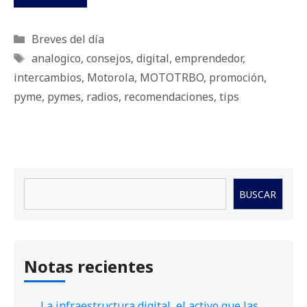
Categorías
Breves del día
Etiquetas
analogico
,
consejos
,
digital
,
emprendedor
,
intercambios
,
Motorola
,
MOTOTRBO
,
promoción
,
pyme
,
pymes
,
radios
,
recomendaciones
,
tips
Buscar
BUSCAR
Notas recientes
La infraestructura digital, el activo que las