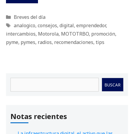
Categorías
Breves del día
Etiquetas
analogico
,
consejos
,
digital
,
emprendedor
,
intercambios
,
Motorola
,
MOTOTRBO
,
promoción
,
pyme
,
pymes
,
radios
,
recomendaciones
,
tips
Buscar
BUSCAR
Notas recientes
La infraestructura digital, el activo que las