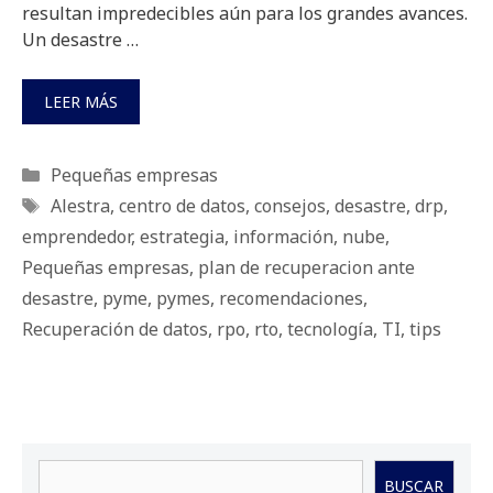
resultan impredecibles aún para los grandes avances.
Un desastre …
LEER MÁS
Categorías
Pequeñas empresas
Etiquetas
Alestra
,
centro de datos
,
consejos
,
desastre
,
drp
,
emprendedor
,
estrategia
,
información
,
nube
,
Pequeñas empresas
,
plan de recuperacion ante
desastre
,
pyme
,
pymes
,
recomendaciones
,
Recuperación de datos
,
rpo
,
rto
,
tecnología
,
TI
,
tips
Buscar
BUSCAR