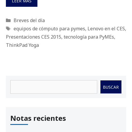
LEER MÁS
Categorías
Breves del día
Etiquetas
equipos de cómputo para pymes
,
Lenovo en el CES
,
Presentaciones CES 2015
,
tecnología para PyMEs
,
ThinkPad Yoga
Buscar
BUSCAR
Notas recientes