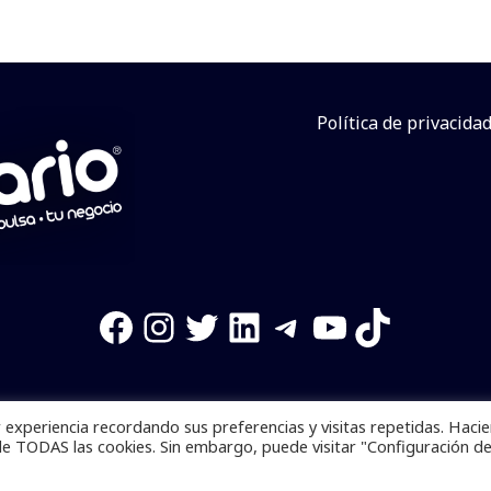
Política de privacida
Facebook
Instagram
Twitter
LinkedIn
Telegram
YouTube
TikTok
experiencia recordando sus preferencias y visitas repetidas. Haci
os reservados. Se prohibe el uso de la información total o p
de TODAS las cookies. Sin embargo, puede visitar "Configuración d
Desarrollado por
yalla ya!