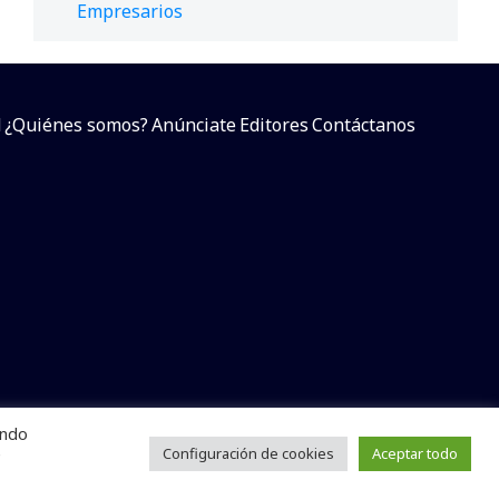
Empresarios
d
¿Quiénes somos?
Anúnciate
Editores
Contáctanos
endo
arcial sin dar referencia a la fuente.
e
Configuración de cookies
Aceptar todo