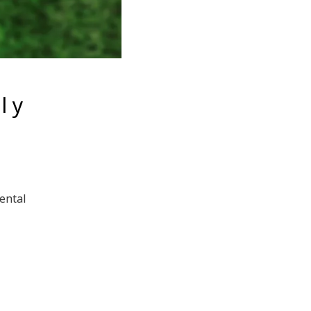
l y
ental