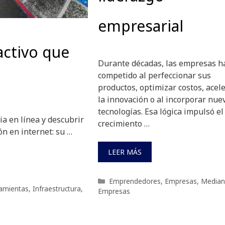
empresarial
 activo que
Durante décadas, las empresas h
competido al perfeccionar sus
productos, optimizar costos, acel
la innovación o al incorporar nue
tecnologías. Esa lógica impulsó el
a en línea y descubrir
crecimiento …
n en internet: su …
LEER MÁS
Categorías
Emprendedores
,
Empresas
,
Median
amientas
,
Infraestructura
,
Empresas