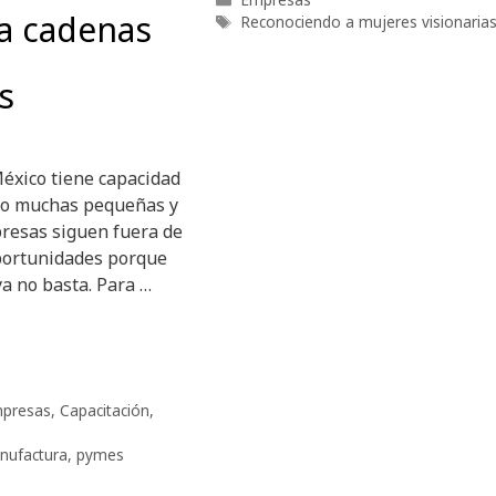
a cadenas
Etiquetas
Reconociendo a mujeres visionaria
s
México tiene capacidad
ero muchas pequeñas y
esas siguen fuera de
portunidades porque
ya no basta. Para …
presas
,
Capacitación
,
nufactura
,
pymes