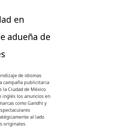
dad en
se adueña de
es
endizaje de idiomas
va campaña publicitaria
de la Ciudad de México
 inglés los anuncios en
 marcas como Gandhi y
espectaculares
atégicamente al lado
s originales.