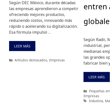
Según DEC México, durante décadas
entren 
las empresas aprendieron a competir
ofreciendo mejores productos,
globale
reduciendo costos, innovando más
rápido o acelerando su digitalización.
Esa fórmula impulsó …
Según Radii, 
industrial, p
LEER MÁS
medianas empr
las grandes o
Categorías
Artículos destacados
,
Empresas
fabricar bien 
LEER MÁS
Categorías
Pequeñas em
Empresas
Etiquetas
Industria
,
Ma