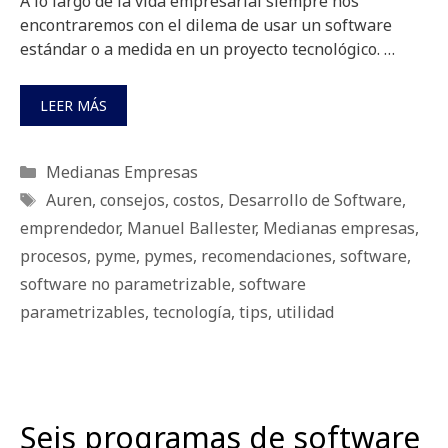
A lo largo de la vida empresarial siempre nos
encontraremos con el dilema de usar un software
estándar o a medida en un proyecto tecnológico. …
LEER MÁS
Categorías
Medianas Empresas
Etiquetas
Auren
,
consejos
,
costos
,
Desarrollo de Software
,
emprendedor
,
Manuel Ballester
,
Medianas empresas
,
procesos
,
pyme
,
pymes
,
recomendaciones
,
software
,
software no parametrizable
,
software
parametrizables
,
tecnología
,
tips
,
utilidad
Seis programas de software