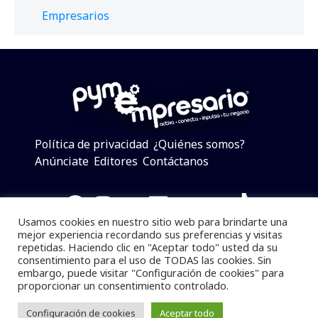
Empresarios
Política de privacidad
¿Quiénes somos?
Anúnciate
Editores
Contáctanos
Facebook
Instagram
Twitter
LinkedIn
Telegram
YouTube
TikTok
Usamos cookies en nuestro sitio web para brindarte una
mejor experiencia recordando sus preferencias y visitas
repetidas. Haciendo clic en "Aceptar todo" usted da su
consentimiento para el uso de TODAS las cookies. Sin
Pymempresario © 2025 Todos los derechos reservados.
embargo, puede visitar "Configuración de cookies" para
proporcionar un consentimiento controlado.
Se prohibe el uso de la información total o parcial sin
dar referencia a la fuente.
Configuración de cookies
Aceptar todo