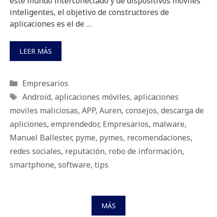
este mundo interconectado y de dispositivos móviles
inteligentes, el objetivo de constructores de
aplicaciones es el de …
LEER MÁS
Categorías
Empresarios
Etiquetas
Android
,
aplicaciones móviles
,
aplicaciones
moviles maliciosas
,
APP
,
Auren
,
consejos
,
descarga de
apliciones
,
emprendedor
,
Empresarios
,
malware
,
Manuel Ballester
,
pyme
,
pymes
,
recomendaciones
,
redes sociales
,
reputación
,
robo de información
,
smartphone
,
software
,
tips
MÁS