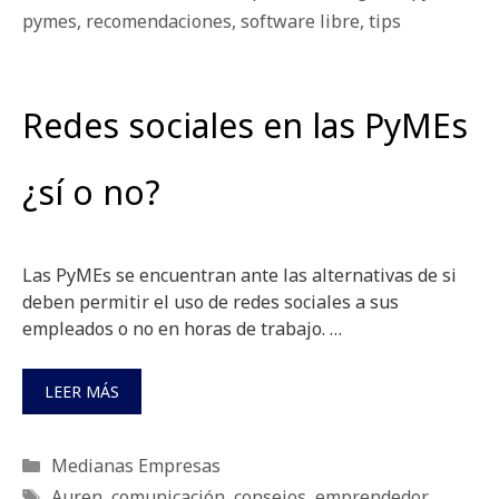
pymes
,
recomendaciones
,
software libre
,
tips
Redes sociales en las PyMEs
¿sí o no?
Las PyMEs se encuentran ante las alternativas de si
deben permitir el uso de redes sociales a sus
empleados o no en horas de trabajo. …
LEER MÁS
Categorías
Medianas Empresas
Etiquetas
Auren
,
comunicación
,
consejos
,
emprendedor
,