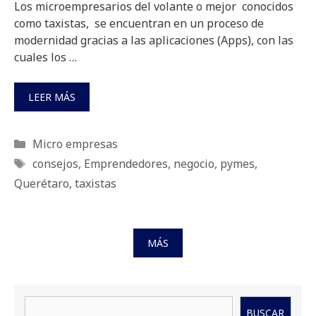
Los microempresarios del volante o mejor conocidos
como taxistas, se encuentran en un proceso de
modernidad gracias a las aplicaciones (Apps), con las
cuales los …
LEER MÁS
Categorías
Micro empresas
Etiquetas
consejos
,
Emprendedores
,
negocio
,
pymes
,
Querétaro
,
taxistas
MÁS
Buscar
BUSCAR