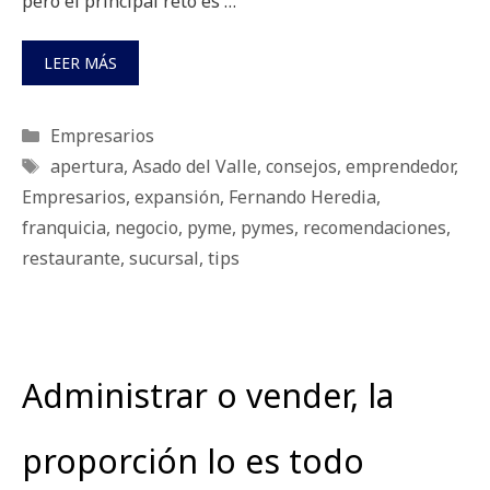
pero el principal reto es …
LEER MÁS
Categorías
Empresarios
Etiquetas
apertura
,
Asado del Valle
,
consejos
,
emprendedor
,
Empresarios
,
expansión
,
Fernando Heredia
,
franquicia
,
negocio
,
pyme
,
pymes
,
recomendaciones
,
restaurante
,
sucursal
,
tips
Administrar o vender, la
proporción lo es todo