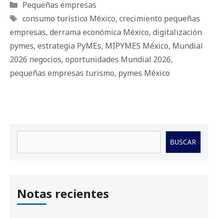
Categorías
Pequeñas empresas
Etiquetas
consumo turístico México
,
crecimiento pequeñas
empresas
,
derrama económica México
,
digitalización
pymes
,
estrategia PyMEs
,
MIPYMES México
,
Mundial
2026 negocios
,
oportunidades Mundial 2026
,
pequeñas empresas turismo
,
pymes México
Buscar
BUSCAR
Notas recientes