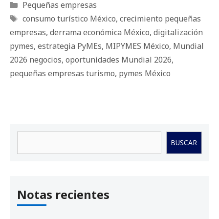
Categorías
Pequeñas empresas
Etiquetas
consumo turístico México
,
crecimiento pequeñas
empresas
,
derrama económica México
,
digitalización
pymes
,
estrategia PyMEs
,
MIPYMES México
,
Mundial
2026 negocios
,
oportunidades Mundial 2026
,
pequeñas empresas turismo
,
pymes México
Buscar
BUSCAR
Notas recientes