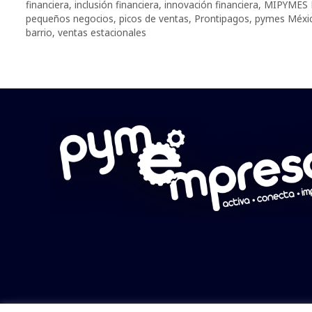
financiera
,
inclusión financiera
,
innovación financiera
,
MIPYMES 
pequeños negocios
,
picos de ventas
,
Prontipagos
,
pymes Méxi
barrio
,
ventas estacionales