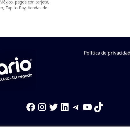
México
,
pagos con tarjeta
,
co
,
Tap to Pay
,
tiendas de
Política de privacida
Facebook
Instagram
Twitter
LinkedIn
Telegram
YouTube
TikTok