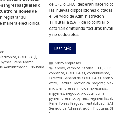
de CFD o CFDI, deberán hacerlo c
n ingresos iguales o
las nuevas disposiciones dictadas
cuatro millones de
el Servicio de Administración
n registrar su
Tributaria (SAT); de lo contrario
e manera electrónica.
estarían emitiendo facturas invál
y no deducibles.
LEER MÁS
sas
electrónica
,
CONTPAQi
,
,
pymes
,
René Martín
Categorías
Micro empresas
de Administración Tributaria
Etiquetas
apoyo
,
cambios fiscales
,
CFD
,
CFDI
cobranza
,
CONTPAQ i
,
contribuyente
,
Director General de CONTPAQ i
,
emiso
éxito
,
Factura Electrónica
,
mejorar
,
Mex
micro empresas
,
microempresarios
,
mipymes
,
negocio
,
producir
,
pyme
,
pymempresario
,
pymes
,
régimen fiscal
René Torres Fragoso
,
rentabilidad.
,
SA
Servicio de Administración Tributaria
,
S