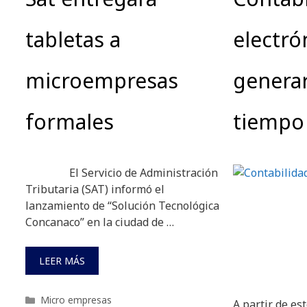
tabletas a
electró
microempresas
genera
formales
tiempo 
El Servicio de Administración
Tributaria (SAT) informó el
lanzamiento de “Solución Tecnológica
Concanaco” en la ciudad de …
LEER MÁS
Categorías
Micro empresas
A partir de es