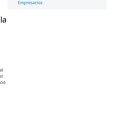
Empresarios
la
al
el
ció