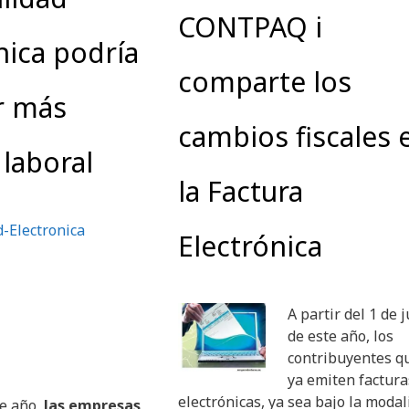
CONTPAQ i
nica podría
comparte los
r más
cambios fiscales 
laboral
la Factura
Electrónica
A partir del 1 de j
de este año, los
contribuyentes q
ya emiten factura
electrónicas, ya sea bajo la moda
te año,
las empresas