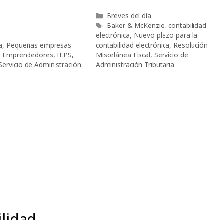
Categorías
Breves del día
Etiquetas
Baker & McKenzie
,
contabilidad
electrónica
,
Nuevo plazo para la
a
,
Pequeñas empresas
contabilidad electrónica
,
Resolución
,
Emprendedores
,
IEPS
,
Miscelánea Fiscal
,
Servicio de
Servicio de Administración
Administración Tributaria
lidad