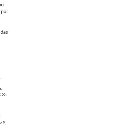
on
 por
idas
,
r
,
ico
,
,
T
,
MB
,