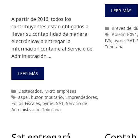
LEER MÁS
A partir de 2016, todos los
contribuyentes están obligados a
Categorías
Breves del dí
llevar su contabilidad de manera
Etiquetas
Boletín P091
IVA
,
pyme
,
SAT
,
electrónicay a entregar la
Tributaria
información contable al Servicio de
Administración …
LEER MÁS
Categorías
Destacados
,
Micro empresas
Etiquetas
aspel
,
buzon tributario
,
Emprendedores
,
Folios Fiscales
,
pyme
,
SAT
,
Servicio de
Administración Tributaria
Sat entregará
Contabi