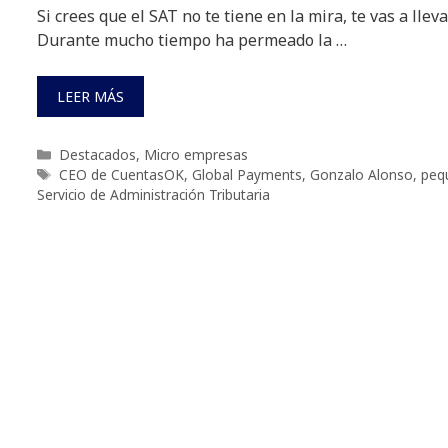
Si crees que el SAT no te tiene en la mira, te vas a lle
Durante mucho tiempo ha permeado la …
LEER MÁS
Categorías
Destacados
,
Micro empresas
Etiquetas
CEO de CuentasOK
,
Global Payments
,
Gonzalo Alonso
,
peq
Servicio de Administración Tributaria