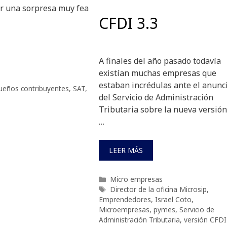
var una sorpresa muy fea
CFDI 3.3
A finales del año pasado todavía
existían muchas empresas que
estaban incrédulas ante el anunc
ueños contribuyentes
,
SAT
,
del Servicio de Administración
Tributaria sobre la nueva versión
…
LEER MÁS
Categorías
Micro empresas
Etiquetas
Director de la oficina Microsip
,
Emprendedores
,
Israel Coto
,
Microempresas
,
pymes
,
Servicio de
Administración Tributaria
,
versión CFDI