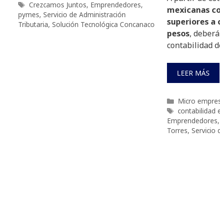
Etiquetas
Crezcamos Juntos
,
Emprendedores
,
mexicanas co
pymes
,
Servicio de Administración
superiores a 
Tributaria
,
Solución Tecnológica Concanaco
pesos
, deberá
contabilidad d
LEER MÁS
Categorías
Micro empre
Etiquetas
contabilidad 
Emprendedores
Torres
,
Servicio 