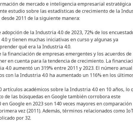
ormación de mercado e inteligencia empresarial estratégica
ante estudio sobre las estadísticas de crecimiento de la Indu
.0 desde 2011 de la siguiente manera:
e adopción de la Industria 4.0 de 2023, 72% de los encuestad
.0 y tienen muchas iniciativas en curso y algunas ya
render qué era la Industria 4.0.
 la financiación de empresas emergentes y los acuerdos de
ner en cuenta para la tendencia de crecimiento. La financiac
ia 4.0 aumentó un 319% entre 2011 y 2023. El número anual
os con la Industria 4.0 ha aumentado un 116% en los último
artículos académicos sobre la Industria 4.0 en 10 años, lo 
nto de las búsquedas en Google también corrobora este
4.0 en Google en 2023 son 140 veces mayores en comparación
r primera vez (2011). Además, términos relacionados como Io
plicado por 32.