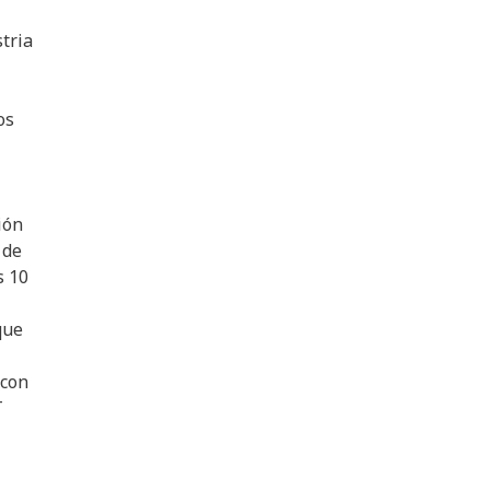
stria
os
ión
 de
s 10
que
 con
T