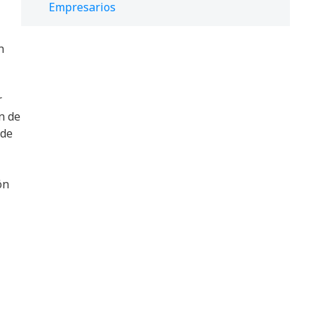
Empresarios
n
r
n de
 de
ón