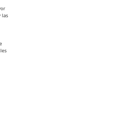
yor
 las
e
ales