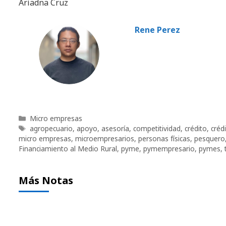
Ariadna Cruz
Rene Perez
Categorías
Micro empresas
Etiquetas
agropecuario
,
apoyo
,
asesoría
,
competitividad
,
crédito
,
créd
micro empresas
,
microempresarios
,
personas físicas
,
pesquero
Financiamiento al Medio Rural
,
pyme
,
pymempresario
,
pymes
,
Más Notas