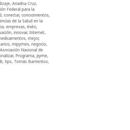
izaje
,
Ariadna Cruz
,
ón Federal para la
d
,
conectar
,
conocimientos
,
encias de la Salud en la
cia
,
empresas
,
éxito
,
vación
,
innovar
,
Internet
,
edicamentos
,
mejor
,
arios
,
mipymes
,
negocio
,
 Asociación Nacional de
onalizar
,
Programa
,
pyme
,
B
,
tips
,
Tomás Barrientos
,