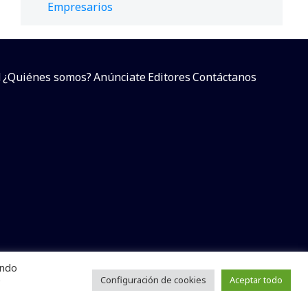
Empresarios
d
¿Quiénes somos?
Anúnciate
Editores
Contáctanos
endo
arcial sin dar referencia a la fuente.
e
Configuración de cookies
Aceptar todo