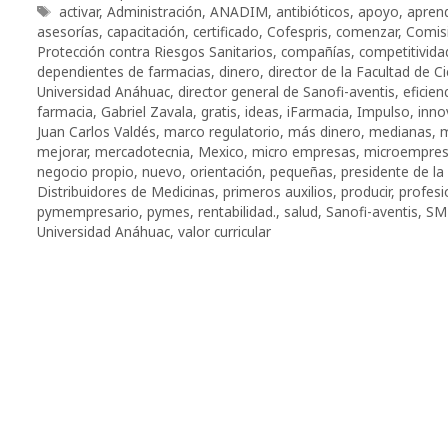
Etiquetas
activar
,
Administración
,
ANADIM
,
antibióticos
,
apoyo
,
aprend
asesorí­as
,
capacitación
,
certificado
,
Cofespris
,
comenzar
,
Comisi
Protección contra Riesgos Sanitarios
,
compañías
,
competitivida
dependientes de farmacias
,
dinero
,
director de la Facultad de Ci
Universidad Anáhuac
,
director general de Sanofi-aventis
,
eficien
farmacia
,
Gabriel Zavala
,
gratis
,
ideas
,
iFarmacia
,
Impulso
,
inno
Juan Carlos Valdés
,
marco regulatorio
,
más dinero
,
medianas
,
m
mejorar
,
mercadotecnia
,
Mexico
,
micro empresas
,
microempres
negocio propio
,
nuevo
,
orientación
,
pequeñas
,
presidente de la
Distribuidores de Medicinas
,
primeros auxilios
,
producir
,
profesi
pymempresario
,
pymes
,
rentabilidad.
,
salud
,
Sanofi-aventis
,
SM
Universidad Anáhuac
,
valor curricular