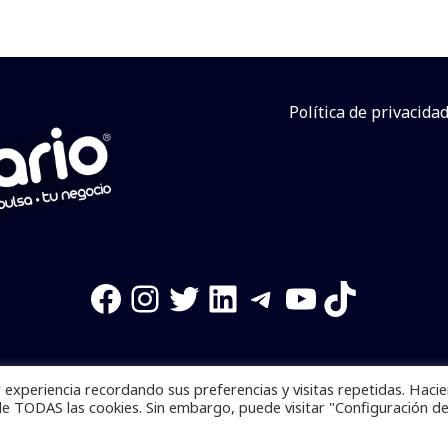
Política de privacida
Facebook
Instagram
Twitter
LinkedIn
Telegram
YouTube
TikTok
experiencia recordando sus preferencias y visitas repetidas. Haci
os reservados. Se prohibe el uso de la información total o p
de TODAS las cookies. Sin embargo, puede visitar "Configuración d
Desarrollado por
yalla ya!