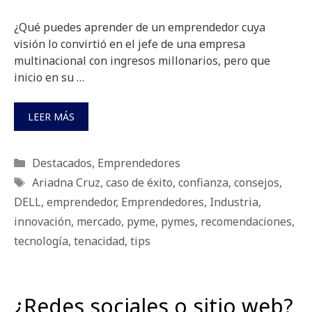
¿Qué puedes aprender de un emprendedor cuya
visión lo convirtió en el jefe de una empresa
multinacional con ingresos millonarios, pero que
inicio en su …
LEER MÁS
Categorías
Destacados
,
Emprendedores
Etiquetas
Ariadna Cruz
,
caso de éxito
,
confianza
,
consejos
,
DELL
,
emprendedor
,
Emprendedores
,
Industria
,
innovación
,
mercado
,
pyme
,
pymes
,
recomendaciones
,
tecnología
,
tenacidad
,
tips
¿Redes sociales o sitio web?