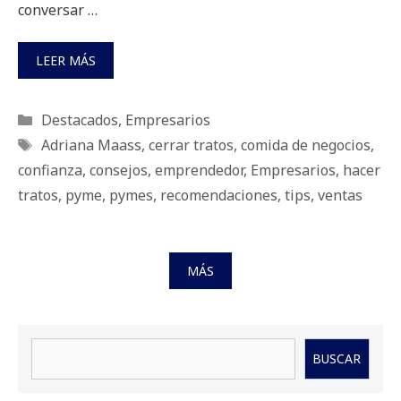
conversar …
LEER MÁS
Categorías
Destacados
,
Empresarios
Etiquetas
Adriana Maass
,
cerrar tratos
,
comida de negocios
,
confianza
,
consejos
,
emprendedor
,
Empresarios
,
hacer
tratos
,
pyme
,
pymes
,
recomendaciones
,
tips
,
ventas
MÁS
Buscar
BUSCAR