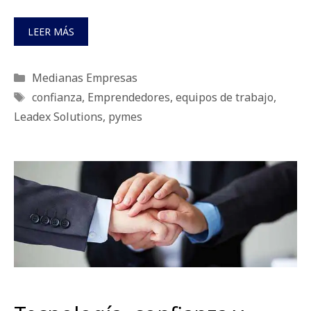
LEER MÁS
Categorías
Medianas Empresas
Etiquetas
confianza
,
Emprendedores
,
equipos de trabajo
,
Leadex Solutions
,
pymes