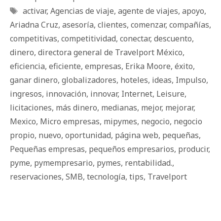
Etiquetas
activar
,
Agencias de viaje
,
agente de viajes
,
apoyo
,
Ariadna Cruz
,
asesoría
,
clientes
,
comenzar
,
compañías
,
competitivas
,
competitividad
,
conectar
,
descuento
,
dinero
,
directora general de Travelport México
,
eficiencia
,
eficiente
,
empresas
,
Erika Moore
,
éxito
,
ganar dinero
,
globalizadores
,
hoteles
,
ideas
,
Impulso
,
ingresos
,
innovación
,
innovar
,
Internet
,
Leisure
,
licitaciones
,
más dinero
,
medianas
,
mejor
,
mejorar
,
Mexico
,
Micro empresas
,
mipymes
,
negocio
,
negocio
propio
,
nuevo
,
oportunidad
,
página web
,
pequeñas
,
Pequeñas empresas
,
pequeños empresarios
,
producir
,
pyme
,
pymempresario
,
pymes
,
rentabilidad.
,
reservaciones
,
SMB
,
tecnología
,
tips
,
Travelport