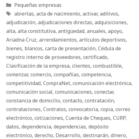
Categorías
Pequeñas empresas
Etiquetas
abiertas
,
acta de nacimiento
,
activar
,
aditivos
,
adjudicación
,
adjudicaciones directas
,
adquisiciones
,
alta
,
alta constitutiva
,
antigüedad
,
anuales
,
apoyo
,
Ariadna Cruz
,
arrendamientos
,
artículos deportivos
,
bienes
,
blancos
,
carta de presentación
,
Cédula de
registro interno de proveedores
,
certificado
,
Clasificación de la empresa
,
clientes
,
combustible
,
comenzar
,
comercio
,
compañías
,
competencia
,
competitividad
,
CompraNet
,
comunicación electrónica
,
comunicación social
,
comunicaciones
,
conectar
,
constancia de domicilio
,
contacto
,
contratación
,
contrataciones
,
Contratos
,
convocatoria
,
copia
,
correo
electrónico
,
cotizaciones
,
Cuenta de Cheques
,
CURP
,
datos
,
dependencia
,
dependencias
,
depósito
electrónico
,
derecho
,
Desarrollo
,
destinarán
,
dinero
,