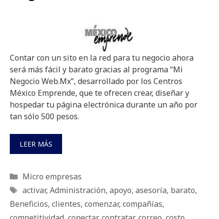
Contar con un sito en la red para tu negocio ahora
será más fácil y barato gracias al programa “Mi
Negocio Web.Mx”, desarrollado por los Centros
México Emprende, que te ofrecen crear, diseñar y
hospedar tu página electrónica durante un año por
tan sólo 500 pesos.
LEER MÁS
Categorías
Micro empresas
Etiquetas
activar
,
Administración
,
apoyo
,
asesoría
,
barato
,
Beneficios
,
clientes
,
comenzar
,
compañías
,
competitividad
,
conectar
,
contratar
,
correo
,
costo
,