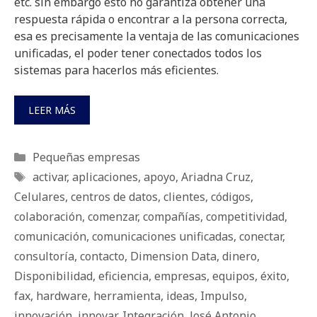
etc. sin embargo esto no garantiza obtener una
respuesta rápida o encontrar a la persona correcta,
esa es precisamente la ventaja de las comunicaciones
unificadas, el poder tener conectados todos los
sistemas para hacerlos más eficientes.
LEER MÁS
Categorías
Pequeñas empresas
Etiquetas
activar
,
aplicaciones
,
apoyo
,
Ariadna Cruz
,
Celulares
,
centros de datos
,
clientes
,
códigos
,
colaboración
,
comenzar
,
compañías
,
competitividad
,
comunicación
,
comunicaciones unificadas
,
conectar
,
consultoría
,
contacto
,
Dimension Data
,
dinero
,
Disponibilidad
,
eficiencia
,
empresas
,
equipos
,
éxito
,
fax
,
hardware
,
herramienta
,
ideas
,
Impulso
,
innovación
,
innovar
,
Integración
,
José Antonio