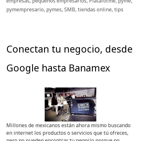
empresas
,
pequeños empresarios
,
Platafor.me
,
pyme
,
pymempresario
,
pymes
,
SMB
,
tiendas online
,
tips
Conectan tu negocio, desde
Google hasta Banamex
Millones de mexicanos están ahora mismo buscando
en internet los productos o servicios que tú ofreces,
pero no pueden encontrar tu negocio porque no