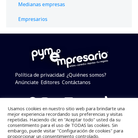
Medianas empresas
Empresarios
Política de privacidad
¿Quiénes somos?
Anúnciate
Editores
Contáctanos
Facebook
Instagram
Twitter
LinkedIn
Telegram
YouTube
TikTok
Usamos cookies en nuestro sitio web para brindarte una
mejor experiencia recordando sus preferencias y visitas
repetidas. Haciendo clic en "Aceptar todo" usted da su
consentimiento para el uso de TODAS las cookies. Sin
Pymempresario © 2025 Todos los derechos reservados.
embargo, puede visitar "Configuración de cookies" para
proporcionar un consentimiento controlado.
Se prohibe el uso de la información total o parcial sin