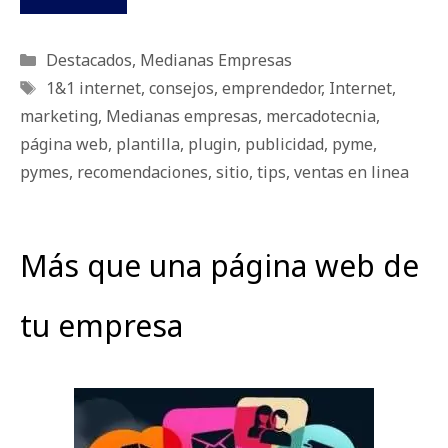
Categorías
Destacados
,
Medianas Empresas
Etiquetas
1&1 internet
,
consejos
,
emprendedor
,
Internet
,
marketing
,
Medianas empresas
,
mercadotecnia
,
página web
,
plantilla
,
plugin
,
publicidad
,
pyme
,
pymes
,
recomendaciones
,
sitio
,
tips
,
ventas en linea
Más que una página web de
tu empresa