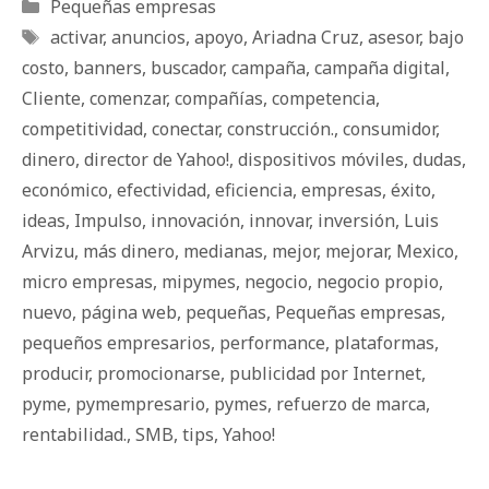
Categorías
Pequeñas empresas
Etiquetas
activar
,
anuncios
,
apoyo
,
Ariadna Cruz
,
asesor
,
bajo
costo
,
banners
,
buscador
,
campaña
,
campaña digital
,
Cliente
,
comenzar
,
compañías
,
competencia
,
competitividad
,
conectar
,
construcción.
,
consumidor
,
dinero
,
director de Yahoo!
,
dispositivos móviles
,
dudas
,
económico
,
efectividad
,
eficiencia
,
empresas
,
éxito
,
ideas
,
Impulso
,
innovación
,
innovar
,
inversión
,
Luis
Arvizu
,
más dinero
,
medianas
,
mejor
,
mejorar
,
Mexico
,
micro empresas
,
mipymes
,
negocio
,
negocio propio
,
nuevo
,
página web
,
pequeñas
,
Pequeñas empresas
,
pequeños empresarios
,
performance
,
plataformas
,
producir
,
promocionarse
,
publicidad por Internet
,
pyme
,
pymempresario
,
pymes
,
refuerzo de marca
,
rentabilidad.
,
SMB
,
tips
,
Yahoo!