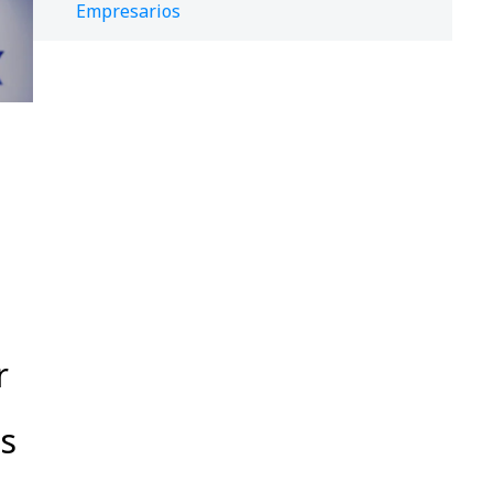
Empresarios
a
r
s