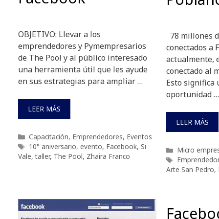
OBJETIVO: Llevar a los
78 millones d
emprendedores y Pymempresarios
conectados a 
de The Pool y al público interesado
actualmente, e
una herramienta útil que les ayude
conectado al 
en sus estrategias para ampliar …
Esto signific
oportunidad …
LEER MÁS
LEER MÁS
Categorías
Capacitación
,
Emprendedores
,
Eventos
Etiquetas
10° aniversario
,
evento
,
Facebook
,
Si
Categorías
Micro empre
Vale
,
taller
,
The Pool
,
Zhaira Franco
Etiquetas
Emprendedo
Arte San Pedro
,
Facebo