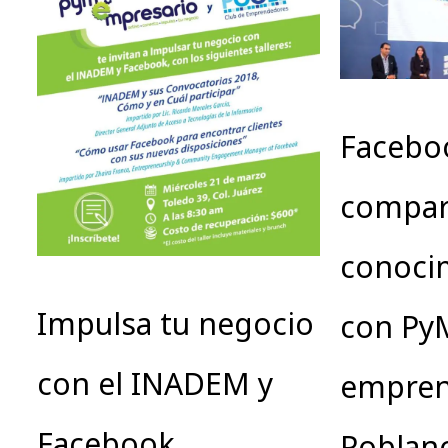
Facebo
compar
conoci
Impulsa tu negocio
con Py
con el INADEM y
empren
Facebook
Pobla