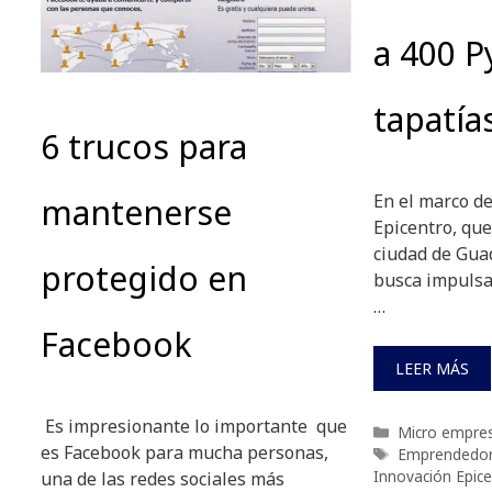
a 400 
tapatía
6 trucos para
En el marco de
mantenerse
Epicentro, que
ciudad de Guad
protegido en
busca impulsa
…
Facebook
LEER MÁS
Es impresionante lo importante que
Categorías
Micro empre
es Facebook para mucha personas,
Etiquetas
Emprendedo
Innovación Epice
una de las redes sociales más