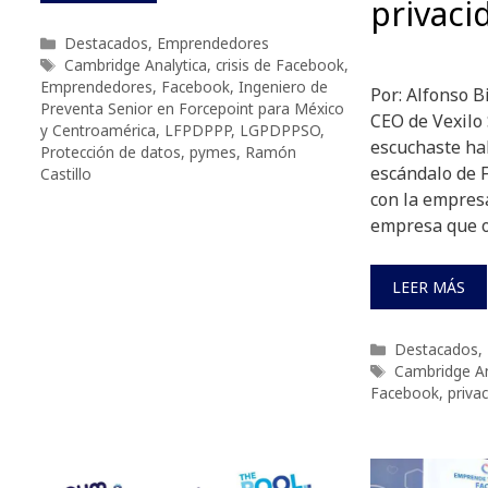
privaci
Categorías
Destacados
,
Emprendedores
Etiquetas
Cambridge Analytica
,
crisis de Facebook
,
Emprendedores
,
Facebook
,
Ingeniero de
Por: Alfonso B
Preventa Senior en Forcepoint para México
CEO de Vexil
y Centroamérica
,
LFPDPPP
,
LGPDPPSO
,
escuchaste hab
Protección de datos
,
pymes
,
Ramón
escándalo de 
Castillo
con la empres
empresa que 
LEER MÁS
Categorías
Destacados
,
Etiquetas
Cambridge An
Facebook
,
priva