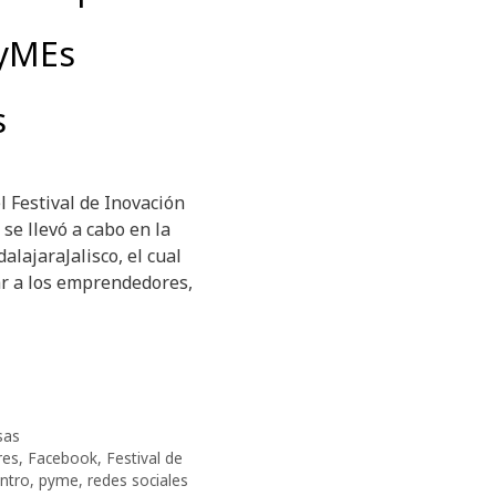
PyMEs
s
l Festival de Inovación
 se llevó a cabo en la
alajaraJalisco, el cual
r a los emprendedores,
sas
res
,
Facebook
,
Festival de
ntro
,
pyme
,
redes sociales