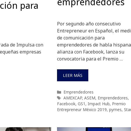
emprendedores
ción para
Por segundo año consecutivo
Entrepreneur en Español, el med
de comunicación para
emprendedores de habla hispana
rada de Impulsa con
alianza con Facebook, lanza su
 pequeñas empresas
convocatoria para el Premio …
LEER MÁS
Categorías
Emprendedores
Etiquetas
AMEXCAP
,
ASEM
,
Emprendedores
,
Facebook
,
GS1
,
Impact Hub
,
Premio
Entrepreneur México 2019
,
pymes
,
Sta