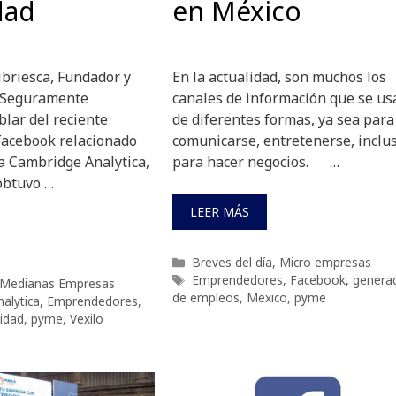
dad
en México
ibriesca, Fundador y
En la actualidad, son muchos los
o Seguramente
canales de información que se us
lar del reciente
de diferentes formas, ya sea para
Facebook relacionado
comunicarse, entretenerse, inclu
a Cambridge Analytica,
para hacer negocios. …
obtuvo …
LEER MÁS
Categorías
Breves del día
,
Micro empresas
Etiquetas
Emprendedores
,
Facebook
,
genera
Medianas Empresas
de empleos
,
Mexico
,
pyme
alytica
,
Emprendedores
,
cidad
,
pyme
,
Vexilo