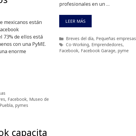
profesionales en un …
LEER MÁS
e mexicanos están
Facebook
l 73% de ellos está
Categorías
Breves del día
,
Pequeñas empresas
menos con una PyME.
Etiquetas
Co-Working
,
Emprendedores
,
Facebook
,
Facebook Garage
,
pyme
a una enorme
sas
res
,
Facebook
,
Museo de
Puebla
,
pymes
ok capacita