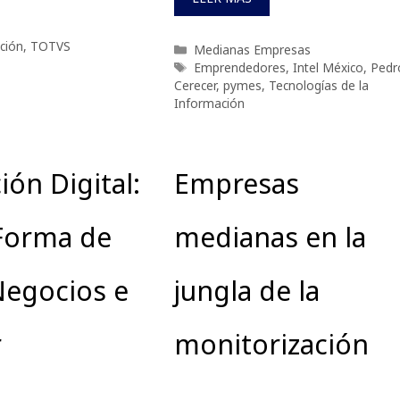
ción
,
TOTVS
Categorías
Medianas Empresas
Etiquetas
Emprendedores
,
Intel México
,
Pedr
Cerecer
,
pymes
,
Tecnologías de la
Información
ión Digital:
Empresas
Forma de
medianas en la
Negocios e
jungla de la
r
monitorización