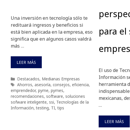
perspec
Una inversión en tecnología sólo te
redituará ingresos y beneficios si
para el
está bien aplicada en la empresa, eso
significa que en algunos casos valdrá
más …
empres
LEER MÁS
El uso de Tecn
Información s
Categorías
Destacados
,
Medianas Empresas
herramienta d
Etiquetas
Ahorros
,
asesoría
,
consejos
,
eficiencia
,
emprendedor
,
pyme
,
pymes
,
indispensable
recomendaciones
,
software
,
soluciones
mexicanas, des
sofware inteligente
,
ssi
,
Tecnologías de la
…
Información
,
testing
,
TI
,
tips
LEER MÁS