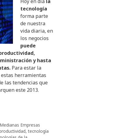
Hoy en día
la
tecnología
forma parte
de nuestra
vida diaria, en
los negocios
puede
productividad,
ministración y hasta
ntas.
Para estar la
 estas herramientas
de las tendencias que
rquen este 2013.
Medianas Empresas
roductividad
,
tecnología
nologías de la