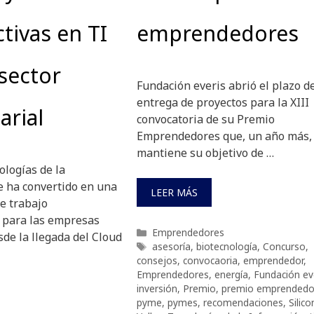
tivas en TI
emprendedores
 sector
Fundación everis abrió el plazo d
entrega de proyectos para la XIII
arial
convocatoria de su Premio
Emprendedores que, un año más,
mantiene su objetivo de …
ologías de la
e ha convertido en una
LEER MÁS
e trabajo
 para las empresas
Categorías
Emprendedores
de la llegada del Cloud
Etiquetas
asesoría
,
biotecnología
,
Concurso
,
consejos
,
convocaoria
,
emprendedor
,
Emprendedores
,
energía
,
Fundación ev
inversión
,
Premio
,
premio emprendedo
pyme
,
pymes
,
recomendaciones
,
Silico