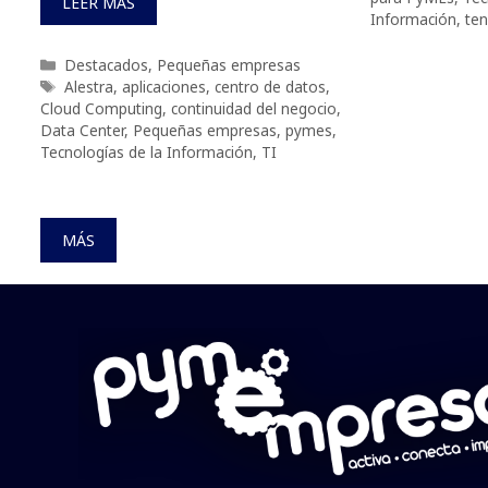
LEER MÁS
Información
,
ten
Categorías
Destacados
,
Pequeñas empresas
Etiquetas
Alestra
,
aplicaciones
,
centro de datos
,
Cloud Computing
,
continuidad del negocio
,
Data Center
,
Pequeñas empresas
,
pymes
,
Tecnologías de la Información
,
TI
MÁS