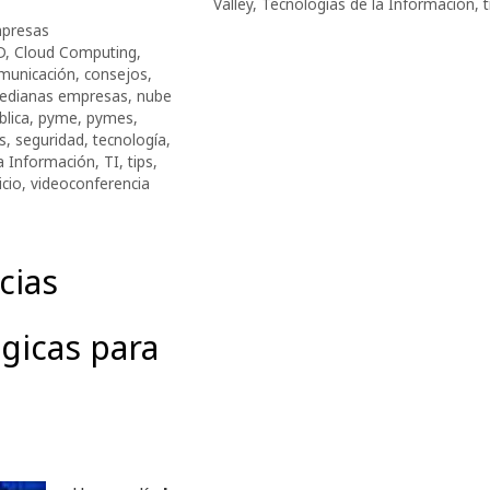
Valley
,
Tecnologías de la Información
,
t
presas
D
,
Cloud Computing
,
municación
,
consejos
,
edianas empresas
,
nube
blica
,
pyme
,
pymes
,
s
,
seguridad
,
tecnología
,
a Información
,
TI
,
tips
,
cio
,
videoconferencia
cias
gicas para