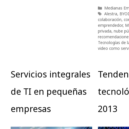
Categorías
Medianas Em
Etiquetas
Alestra
,
BYO
colaboración
,
co
emprendedor
,
M
privada
,
nube pú
recomendacione
Tecnologías de l
video como servi
Servicios integrales
Tenden
de TI en pequeñas
tecnoló
empresas
2013