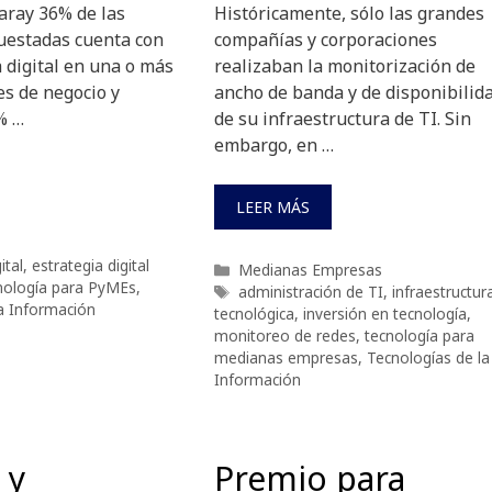
aray 36% de las
Históricamente, sólo las grandes
estadas cuenta con
compañías y corporaciones
 digital en una o más
realizaban la monitorización de
es de negocio y
ancho de banda y de disponibilid
% …
de su infraestructura de TI. Sin
embargo, en …
LEER MÁS
ital
,
estrategia digital
Categorías
Medianas Empresas
nología para PyMEs
,
Etiquetas
administración de TI
,
infraestructur
a Información
tecnológica
,
inversión en tecnología
,
monitoreo de redes
,
tecnología para
medianas empresas
,
Tecnologías de la
Información
 y
Premio para