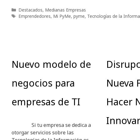
Categorías
Destacados
,
Medianas Empresas
Etiquetas
Emprendedores
,
Mi PyMe
,
pyme
,
Tecnologías de la Informa
Nuevo modelo de
Disrupc
negocios para
Nueva 
empresas de TI
Hacer 
Innova
Si tu empresa se dedica a
otorgar servicios sobre las
Tecnologías de la Información es