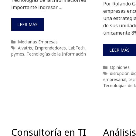
Por Rolando G
importante ingresar …
empresas encu
una estrategia
LEER MÁS
de sus unidad
únicamente 8
Categorías
Medianas Empresas
Etiquetas
Alvatrix
,
Emprendedores
,
LabTech
,
LEER MÁS
pymes
,
Tecnologías de la Información
Categorías
Opiniones
Etiquetas
disrupción dig
empresarial
,
tec
Tecnologías de l
Consultoría en TI
Análisis