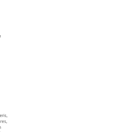
e
eris
,
res
,
n