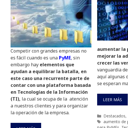
aumentar la 
Competir con grandes empresas no
mejorar la ad
es fácil cuando es una
PyME
, sin
crecer las ve
embargo hay
elementos que
vanguardia de
ayudan a equilibrar la batalla, en
aquí algunas 
este caso una recurrente parte de
se esperan ma
contar con una plataforma basada
en Tecnologías de la Información
(TI),
la cual se ocupa de la atención
LEER MÁS
a nuestros clientes y para organizar
la operación de la empresa.
Categorías
Destacados
,
Etiquetas
aumento de p
para PyMEs
,
Tec