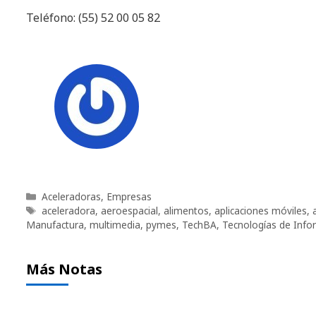
Teléfono: (55) 52 00 05 82
Categorías
Aceleradoras
,
Empresas
Etiquetas
aceleradora
,
aeroespacial
,
alimentos
,
aplicaciones móviles
,
Manufactura
,
multimedia
,
pymes
,
TechBA
,
Tecnologías de Info
Más Notas