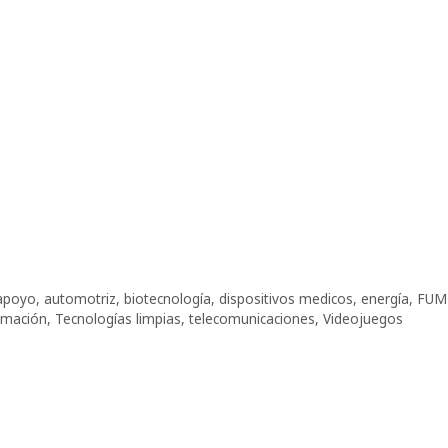
apoyo
,
automotriz
,
biotecnología
,
dispositivos medicos
,
energía
,
FUM
rmación
,
Tecnologías limpias
,
telecomunicaciones
,
Videojuegos