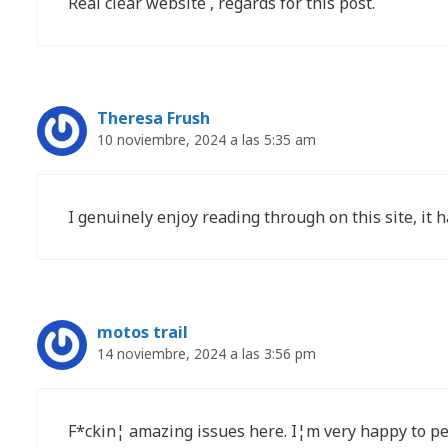
Real clear website , regards for this post.
Theresa Frush
10 noviembre, 2024 a las 5:35 am
I genuinely enjoy reading through on this site, it ha
motos trail
14 noviembre, 2024 a las 3:56 pm
F*ckin¦ amazing issues here. I¦m very happy to pee