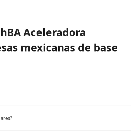
chBA Aceleradora
esas mexicanas de base
iares?