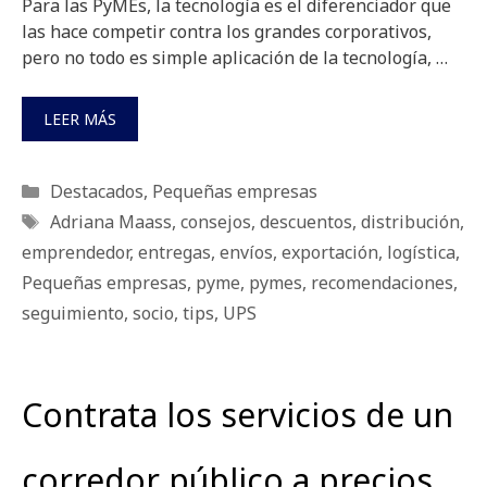
Para las PyMEs, la tecnología es el diferenciador que
las hace competir contra los grandes corporativos,
pero no todo es simple aplicación de la tecnología, …
LEER MÁS
Categorías
Destacados
,
Pequeñas empresas
Etiquetas
Adriana Maass
,
consejos
,
descuentos
,
distribución
,
emprendedor
,
entregas
,
envíos
,
exportación
,
logística
,
Pequeñas empresas
,
pyme
,
pymes
,
recomendaciones
,
seguimiento
,
socio
,
tips
,
UPS
Contrata los servicios de un
corredor público a precios