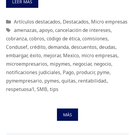
LEER MÁS
Categorías
Artículos destacados
,
Destacados
,
Micro empresas
Etiquetas
amenazas
,
apoyo
,
cancelación de intereses
,
cobranza
,
cobros
,
código de ética
,
comisiones
,
Condusef
,
crédito
,
demanda
,
descuentos
,
deudas
,
embargar
,
éxito
,
mejorar
,
Mexico
,
micro empresas
,
microempresarios
,
mipymes
,
negociar
,
negocio
,
notificaciones judiciales
,
Pago
,
producir
,
pyme
,
pymempresario
,
pymes
,
quitas
,
rentabilidad.
,
respetuosa1
,
SMB
,
tips
MÁS