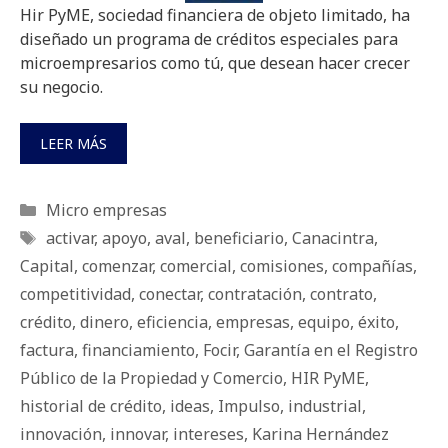
Hir PyME, sociedad financiera de objeto limitado, ha
diseñado un programa de créditos especiales para
microempresarios como tú, que desean hacer crecer
su negocio.
LEER MÁS
Categorías
Micro empresas
Etiquetas
activar
,
apoyo
,
aval
,
beneficiario
,
Canacintra
,
Capital
,
comenzar
,
comercial
,
comisiones
,
compañías
,
competitividad
,
conectar
,
contratación
,
contrato
,
crédito
,
dinero
,
eficiencia
,
empresas
,
equipo
,
éxito
,
factura
,
financiamiento
,
Focir
,
Garantía en el Registro
Público de la Propiedad y Comercio
,
HIR PyME
,
historial de crédito
,
ideas
,
Impulso
,
industrial
,
innovación
,
innovar
,
intereses
,
Karina Hernández