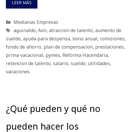
LEER MÁS
Categorías
Medianas Empresas
Etiquetas
aguinaldo
,
Aon
,
atraccion de talento
,
aumento de
sueldo
,
ayuda para despensa
,
bono anual
,
comisiones
,
fondo de ahorro
,
plan de compensacion
,
prestaciones
,
prima vacacional
,
pymes
,
Reforma Hacendaria
,
retencion de talento
,
salario
,
sueldo
,
utilidades
,
vacaciones
¿Qué pueden y qué no
pueden hacer los