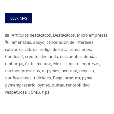
LEER MÁS
Categorías
Artículos destacados
,
Destacados
,
Micro empresas
Etiquetas
amenazas
,
apoyo
,
cancelación de intereses
,
cobranza
,
cobros
,
código de ética
,
comisiones
,
Condusef
,
crédito
,
demanda
,
descuentos
,
deudas
,
embargar
,
éxito
,
mejorar
,
Mexico
,
micro empresas
,
microempresarios
,
mipymes
,
negociar
,
negocio
,
notificaciones judiciales
,
Pago
,
producir
,
pyme
,
pymempresario
,
pymes
,
quitas
,
rentabilidad.
,
respetuosa1
,
SMB
,
tips