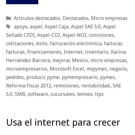
Categorías
Artículos destacados
,
Destacados
,
Micro empresas
Etiquetas
apoyo
,
aspel
,
Aspel Caja
,
Aspel SAE 5.0
,
Aspel
Sellado CFDI
,
Aspel-COI
,
Aspel-NOI
,
comisiones
,
cotizaciones
,
éxito
,
facturación electrónica
,
facturar
,
facturas
,
financiamiento
,
Internet
,
inventario
,
Karina
Hernández Barrera
,
mejorar
,
Mexico
,
micro empresas
,
microempresarios
,
Microsoft Excel
,
mipymes
,
negocio
,
pedidos
,
producir
,
pyme
,
pymempresario
,
pymes
,
Reforma Fiscal 2012
,
remisiones
,
rentabilidad.
,
SAE
5.0
,
SMB
,
software
,
sucursales
,
telmex
,
tips
Usa el internet para crecer