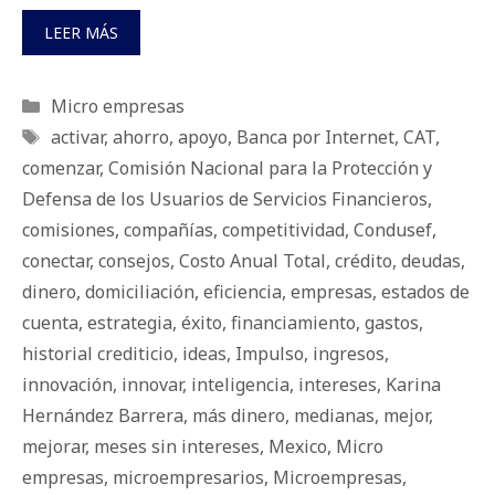
LEER MÁS
Categorías
Micro empresas
Etiquetas
activar
,
ahorro
,
apoyo
,
Banca por Internet
,
CAT
,
comenzar
,
Comisión Nacional para la Protección y
Defensa de los Usuarios de Servicios Financieros
,
comisiones
,
compañías
,
competitividad
,
Condusef
,
conectar
,
consejos
,
Costo Anual Total
,
crédito
,
deudas
,
dinero
,
domiciliación
,
eficiencia
,
empresas
,
estados de
cuenta
,
estrategia
,
éxito
,
financiamiento
,
gastos
,
historial crediticio
,
ideas
,
Impulso
,
ingresos
,
innovación
,
innovar
,
inteligencia
,
intereses
,
Karina
Hernández Barrera
,
más dinero
,
medianas
,
mejor
,
mejorar
,
meses sin intereses
,
Mexico
,
Micro
empresas
,
microempresarios
,
Microempresas
,