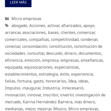
LEER MÁS
Categorías
Micro empresas
Etiquetas
abogado
,
Acciones
,
activar
,
afianzados
,
apoyo
,
arrancar
,
asociaciones
,
bases
,
clientes
,
comenzar
,
comerciales
,
compañías
,
competitividad
,
condenar
,
conectar
,
consolidación
,
constitución
,
constitución de
sociedades
,
consultar
,
descuido
,
dinero
,
documentos
,
eficiencia
,
emoción
,
empresa
,
empresas
,
enseñanzas
,
equipada
,
equivocaciones
,
especialistas
,
establecimientos
,
estrategia
,
éxito
,
experiencia
,
fallas
,
fortuna
,
gasto
,
honorarios
,
Idea
,
ideas
,
Impulso
,
inaugurar
,
Industria
,
innecesario
,
innovación
,
innovar
,
inscribir
,
invertir
,
investigación de
mercado
,
Karina Hernández Barrera
,
más dinero
,
medianas
,
mejor
,
mejorar
,
Mexico
,
Micro empresas
,