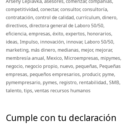
Arseny Lepiavka
,
asesores
,
comenzar
,
compañías
,
competitividad
,
conectar
,
consultor
,
consultoría
,
contratación
,
control de calidad
,
currículum
,
dinero
,
directivos
,
directora general de Laboro 50/50
,
eficiencia
,
empresas
,
éxito
,
expertos
,
honorarios
,
ideas
,
Impulso
,
innovación
,
innovar
,
Laboro 50/50
,
marketing
,
más dinero
,
medianas
,
mejor
,
mejorar
,
membresía anual
,
Mexico
,
Microempresas
,
mipymes
,
negocio
,
negocio propio
,
nuevo
,
pequeñas
,
Pequeñas
empresas
,
pequeños empresarios
,
producir
,
pyme
,
pymempresario
,
pymes
,
registro
,
rentabilidad.
,
SMB
,
talento
,
tips
,
ventas recursos humanos
Cumple con tu declaración