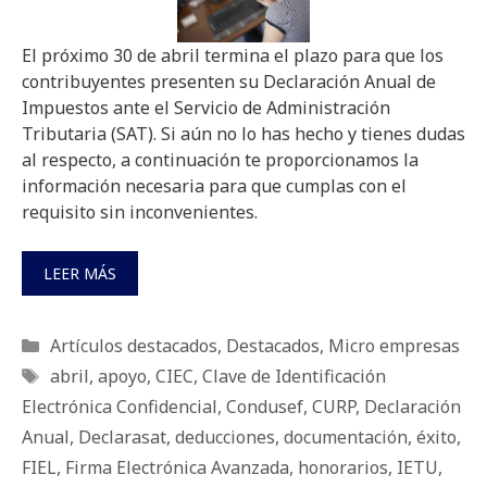
El próximo 30 de abril termina el plazo para que los
contribuyentes presenten su Declaración Anual de
Impuestos ante el Servicio de Administración
Tributaria (SAT). Si aún no lo has hecho y tienes dudas
al respecto, a continuación te proporcionamos la
información necesaria para que cumplas con el
requisito sin inconvenientes.
LEER MÁS
Categorías
Artículos destacados
,
Destacados
,
Micro empresas
Etiquetas
abril
,
apoyo
,
CIEC
,
Clave de Identificación
Electrónica Confidencial
,
Condusef
,
CURP
,
Declaración
Anual
,
Declarasat
,
deducciones
,
documentación
,
éxito
,
FIEL
,
Firma Electrónica Avanzada
,
honorarios
,
IETU
,