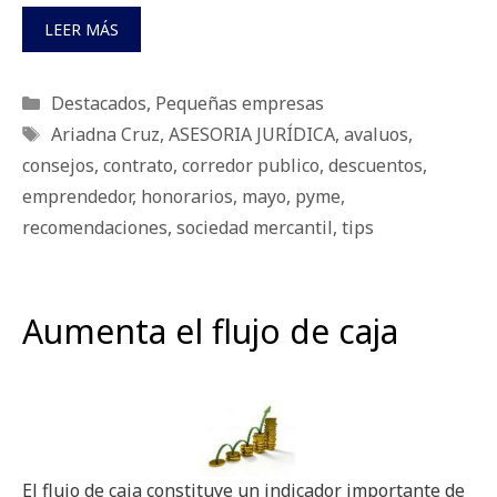
LEER MÁS
Categorías
Destacados
,
Pequeñas empresas
Etiquetas
Ariadna Cruz
,
ASESORIA JURÍDICA
,
avaluos
,
consejos
,
contrato
,
corredor publico
,
descuentos
,
emprendedor
,
honorarios
,
mayo
,
pyme
,
recomendaciones
,
sociedad mercantil
,
tips
Aumenta el flujo de caja
El flujo de caja constituye un indicador importante de