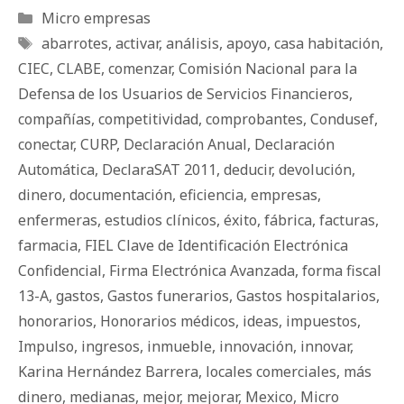
Categorías
Micro empresas
Etiquetas
abarrotes
,
activar
,
análisis
,
apoyo
,
casa habitación
,
CIEC
,
CLABE
,
comenzar
,
Comisión Nacional para la
Defensa de los Usuarios de Servicios Financieros
,
compañías
,
competitividad
,
comprobantes
,
Condusef
,
conectar
,
CURP
,
Declaración Anual
,
Declaración
Automática
,
DeclaraSAT 2011
,
deducir
,
devolución
,
dinero
,
documentación
,
eficiencia
,
empresas
,
enfermeras
,
estudios clínicos
,
éxito
,
fábrica
,
facturas
,
farmacia
,
FIEL Clave de Identificación Electrónica
Confidencial
,
Firma Electrónica Avanzada
,
forma fiscal
13-A
,
gastos
,
Gastos funerarios
,
Gastos hospitalarios
,
honorarios
,
Honorarios médicos
,
ideas
,
impuestos
,
Impulso
,
ingresos
,
inmueble
,
innovación
,
innovar
,
Karina Hernández Barrera
,
locales comerciales
,
más
dinero
,
medianas
,
mejor
,
mejorar
,
Mexico
,
Micro