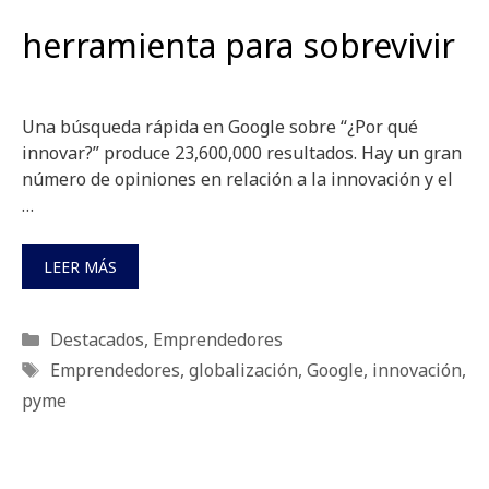
herramienta para sobrevivir
Una búsqueda rápida en Google sobre “¿Por qué
innovar?” produce 23,600,000 resultados. Hay un gran
número de opiniones en relación a la innovación y el
…
LEER MÁS
Categorías
Destacados
,
Emprendedores
Etiquetas
Emprendedores
,
globalización
,
Google
,
innovación
,
pyme