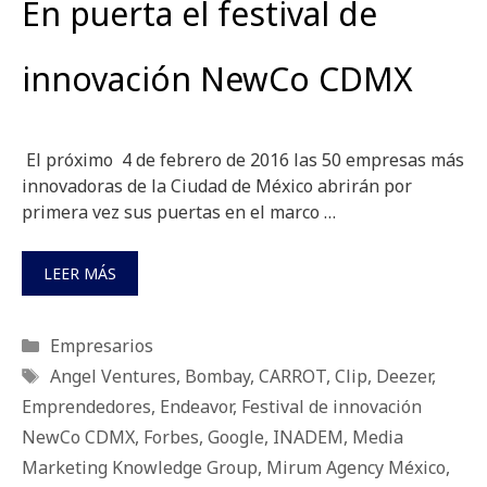
En puerta el festival de
innovación NewCo CDMX
El próximo 4 de febrero de 2016 las 50 empresas más
innovadoras de la Ciudad de México abrirán por
primera vez sus puertas en el marco …
LEER MÁS
Categorías
Empresarios
Etiquetas
Angel Ventures
,
Bombay
,
CARROT
,
Clip
,
Deezer
,
Emprendedores
,
Endeavor
,
Festival de innovación
NewCo CDMX
,
Forbes
,
Google
,
INADEM
,
Media
Marketing Knowledge Group
,
Mirum Agency México
,