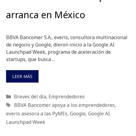
arranca en México
BBVA Bancomer S.A., everis, consultora multinacional
de negocio y Google, dieron inicio a la Google AI
Launchpad Week, programa de aceleración de
startups, que busca …
LEER MÁS
Categorías
Breves del día
,
Emprendedores
Etiquetas
BBVA Bancomer apoya a los emprendedores
,
everis asesora a las PyMEs
,
Google
,
Google AI
Launchpad Week