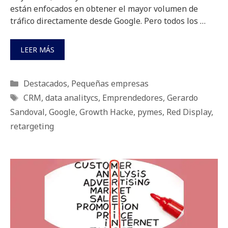
están enfocados en obtener el mayor volumen de
tráfico directamente desde Google. Pero todos los …
LEER MÁS
Categorías
Destacados
,
Pequeñas empresas
Etiquetas
CRM
,
data analitycs
,
Emprendedores
,
Gerardo
Sandoval
,
Google
,
Growth Hacke
,
pymes
,
Red Display
,
retargeting