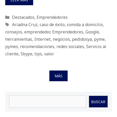
Categorías
Destacados
,
Emprendedores
Etiquetas
Ariadna Cruz
,
caso de éxito
,
comida a domicilio
,
consejos
,
emprendedor
,
Emprendedores
,
Google
,
herramientas
,
Internet
,
negocios
,
pedidosya
,
pyme
,
pymes
,
recomendaciones
,
redes sociales
,
Servicio al
cliente
,
Skype
,
tips
,
valor
MÁS
Buscar
BUSCAR