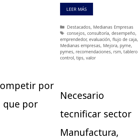
LEER MÁS
Categorías
Destacados
,
Medianas Empresas
Etiquetas
consejos
,
consultoría
,
desempeño
,
emprendedor
,
evaluación
,
flujo de caja
,
Medianas empresas
,
Mejora
,
pyme
,
pymes
,
recomendaciones
,
rsm
,
tablero
control
,
tips
,
valor
competir por
Necesario
o que por
tecnificar sector
Manufactura,