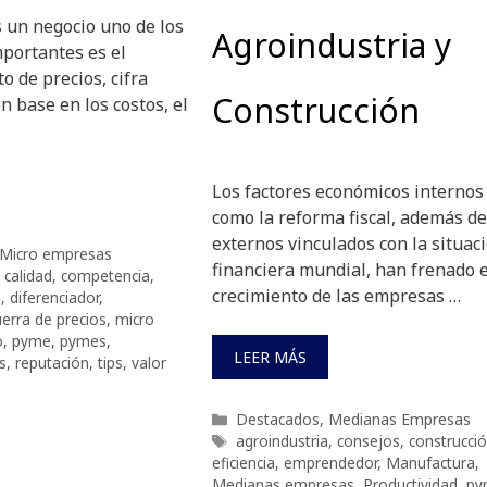
 un negocio uno de los
Agroindustria y
portantes es el
o de precios, cifra
Construcción
 base en los costos, el
Los factores económicos internos
como la reforma fiscal, además de
externos vinculados con la situac
Micro empresas
financiera mundial, han frenado e
,
calidad
,
competencia
,
crecimiento de las empresas …
s
,
diferenciador
,
erra de precios
,
micro
o
,
pyme
,
pymes
,
LEER MÁS
s
,
reputación
,
tips
,
valor
Categorías
Destacados
,
Medianas Empresas
Etiquetas
agroindustria
,
consejos
,
construcció
eficiencia
,
emprendedor
,
Manufactura
,
Medianas empresas
,
Productividad
,
py