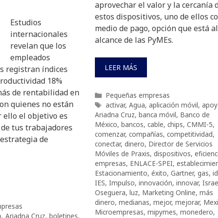
aprovechar el valor y la cercanía 
estos dispositivos, uno de ellos 
Estudios
medio de pago, opción que está al
internacionales
alcance de las PyMEs.
revelan que los
empleados
LEER MÁS
 registran índices
roductividad 18%
ás de rentabilidad en
Categorías
Pequeñas empresas
on quienes no están
Etiquetas
activar
,
Agua
,
aplicación móvil
,
apoy
Ariadna Cruz
,
banca móvil
,
Banco de
 ello el objetivo es
México
,
bancos
,
cable
,
chips
,
CMMI-5
,
 de tus trabajadores
comenzar
,
compañías
,
competitividad
,
estrategia de
conectar
,
dinero
,
Director de Servicios
Móviles de Praxis
,
dispositivos
,
eficienc
empresas
,
ENLACE-SPEI
,
establecimie
Estacionamiento
,
éxito
,
Gartner
,
gas
,
i
IES
,
Impulso
,
innovación
,
innovar
,
Israe
Oseguera
,
luz
,
Marketing Online
,
más
dinero
,
medianas
,
mejor
,
mejorar
,
Mex
presas
Microempresas
,
mipymes
,
monedero
,
o
,
Ariadna Cruz
,
boletines
,