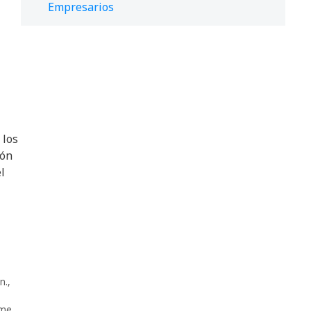
Empresarios
 los
ión
l
n.
,
me
,