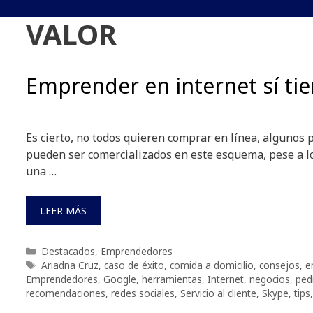
VALOR
Emprender en internet sí tie
Es cierto, no todos quieren comprar en línea, algunos 
pueden ser comercializados en este esquema, pese a lo
una …
LEER MÁS
Categorías
Destacados
,
Emprendedores
Etiquetas
Ariadna Cruz
,
caso de éxito
,
comida a domicilio
,
consejos
,
e
Emprendedores
,
Google
,
herramientas
,
Internet
,
negocios
,
ped
recomendaciones
,
redes sociales
,
Servicio al cliente
,
Skype
,
tips