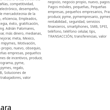
negocio
,
negocio propio
,
nuevo
,
pagos
añías
,
competitividad
,
Pagos móviles
,
pequeñas
,
Pequeñas
electrónico
,
desempeño
,
empresas
,
pequeños empresarios
,
Pra
de mercadotecnia de la
producir
,
pyme
,
pymempresario
,
pyme
o
,
eficiencia
,
Empleados
,
rentabilidad.
,
seguridad
,
servicios
tegia
,
éxito
,
gratificación
,
financieros
,
smartphones
,
SMB
,
SPEI
,
Ing. Adrián Palomares
,
teléfono
,
teléfono celular
,
tips
,
var
,
más dinero
,
medianas
,
TRANSACCIÓN
,
transferencias
,
valor
ejorar
,
meta
,
Mexico
,
,
mipymes
,
Motivación
,
 propio
,
nuevo
,
obsequio
,
eñas empresas
,
pequeños
anes de incentivos
,
producir
,
rograma
,
pyme
,
,
pymes
,
regalo
,
B
,
Soluciones de
,
trabajadores
,
valor
ara