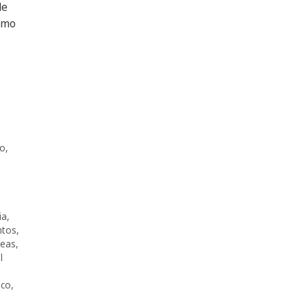
de
como
o
,
ia
,
ntos
,
deas
,
l
ico
,