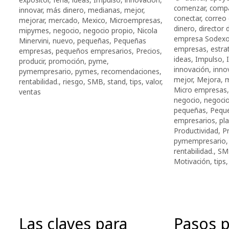
comenzar
,
comp
innovar
,
más dinero
,
medianas
,
mejor
,
conectar
,
correo 
mejorar
,
mercado
,
Mexico
,
Microempresas
,
dinero
,
director 
mipymes
,
negocio
,
negocio propio
,
Nicola
empresa Sodex
Minervini
,
nuevo
,
pequeñas
,
Pequeñas
empresas
,
estra
empresas
,
pequeños empresarios
,
Precios
,
ideas
,
Impulso
,
producir
,
promoción
,
pyme
,
innovación
,
inno
pymempresario
,
pymes
,
recomendaciones
,
mejor
,
Mejora
,
m
rentabilidad.
,
riesgo
,
SMB
,
stand
,
tips
,
valor
,
Micro empresas
ventas
negocio
,
negocio
pequeñas
,
Pequ
empresarios
,
pl
Productividad
,
P
pymempresario
rentabilidad.
,
SM
Motivación
,
tips
Las claves para
Pasos p