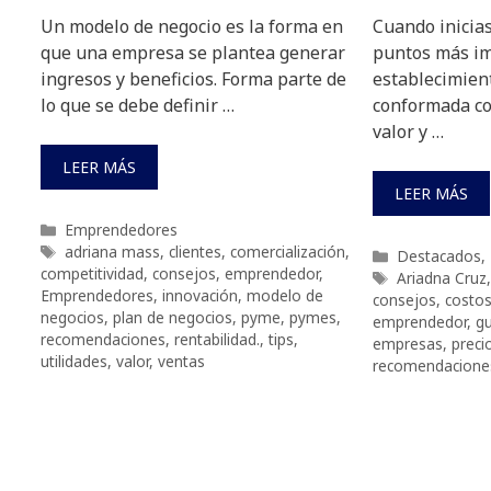
Un modelo de negocio es la forma en
Cuando inicias
que una empresa se plantea generar
puntos más im
ingresos y beneficios. Forma parte de
establecimient
lo que se debe definir …
conformada con
valor y …
LEER MÁS
LEER MÁS
Categorías
Emprendedores
Etiquetas
adriana mass
,
clientes
,
comercialización
,
Categorías
Destacados
,
competitividad
,
consejos
,
emprendedor
,
Etiquetas
Ariadna Cruz
Emprendedores
,
innovación
,
modelo de
consejos
,
costo
negocios
,
plan de negocios
,
pyme
,
pymes
,
emprendedor
,
gu
recomendaciones
,
rentabilidad.
,
tips
,
empresas
,
preci
utilidades
,
valor
,
ventas
recomendacione