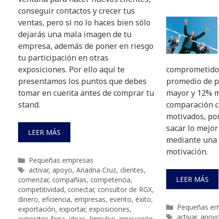
conseguir contactos y crecer tus
ventas, pero si no lo haces bien sólo
dejarás una mala imagen de tu
empresa, además de poner en riesgo
tu participación en otras
exposiciones. Por ello aquí te
comprometidos
presentamos los puntos que debes
promedio de p
tomar en cuenta antes de comprar tu
mayor y 12% m
stand.
comparación c
motivados, por
sacar lo mejor
LEER MÁS
mediante una 
motivación.
Categorías
Pequeñas empresas
Etiquetas
activar
,
apoyo
,
Ariadna Cruz
,
clientes
,
LEER MÁS
comenzar
,
compañías
,
competencia
,
competitividad
,
conectar
,
consultor de RGX
,
dinero
,
eficiencia
,
empresas
,
evento
,
éxito
,
Categorías
Pequeñas em
exportación
,
exportar
,
exposiciones
,
Etiquetas
activar
,
apoy
expositor
,
feria
,
ideas
,
Impulso
,
innovación
,