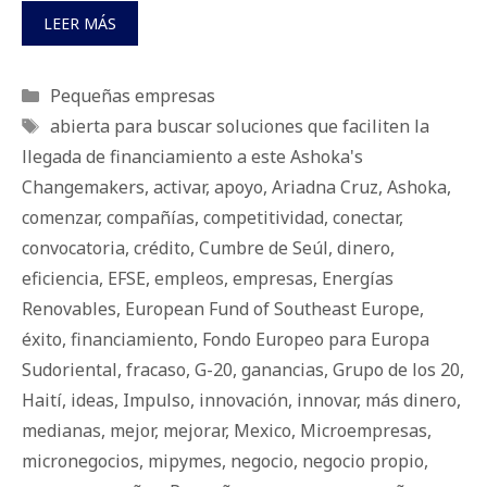
LEER MÁS
Categorías
Pequeñas empresas
Etiquetas
abierta para buscar soluciones que faciliten la
llegada de financiamiento a este Ashoka's
Changemakers
,
activar
,
apoyo
,
Ariadna Cruz
,
Ashoka
,
comenzar
,
compañías
,
competitividad
,
conectar
,
convocatoria
,
crédito
,
Cumbre de Seúl
,
dinero
,
eficiencia
,
EFSE
,
empleos
,
empresas
,
Energías
Renovables
,
European Fund of Southeast Europe
,
éxito
,
financiamiento
,
Fondo Europeo para Europa
Sudoriental
,
fracaso
,
G-20
,
ganancias
,
Grupo de los 20
,
Haití
,
ideas
,
Impulso
,
innovación
,
innovar
,
más dinero
,
medianas
,
mejor
,
mejorar
,
Mexico
,
Microempresas
,
micronegocios
,
mipymes
,
negocio
,
negocio propio
,