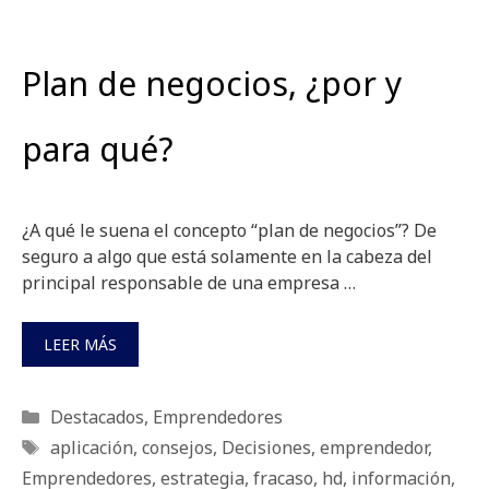
Plan de negocios, ¿por y
para qué?
¿A qué le suena el concepto “plan de negocios”? De
seguro a algo que está solamente en la cabeza del
principal responsable de una empresa …
LEER MÁS
Categorías
Destacados
,
Emprendedores
Etiquetas
aplicación
,
consejos
,
Decisiones
,
emprendedor
,
Emprendedores
,
estrategia
,
fracaso
,
hd
,
información
,