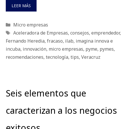
LEER MÁS
Categorías
Micro empresas
Etiquetas
Aceleradora de Empresas
,
consejos
,
emprendedor
,
Fernando Heredia
,
fracaso
,
ilab
,
imagina innova e
incuba
,
innovación
,
micro empresas
,
pyme
,
pymes
,
recomendaciones
,
tecnología
,
tips
,
Veracruz
Seis elementos que
caracterizan a los negocios
exitosos