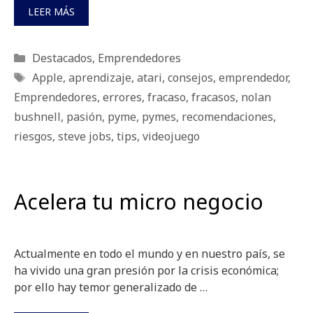
LEER MÁS
Categorías
Destacados
,
Emprendedores
Etiquetas
Apple
,
aprendizaje
,
atari
,
consejos
,
emprendedor
,
Emprendedores
,
errores
,
fracaso
,
fracasos
,
nolan
bushnell
,
pasión
,
pyme
,
pymes
,
recomendaciones
,
riesgos
,
steve jobs
,
tips
,
videojuego
Acelera tu micro negocio
Actualmente en todo el mundo y en nuestro país, se
ha vivido una gran presión por la crisis económica;
por ello hay temor generalizado de …