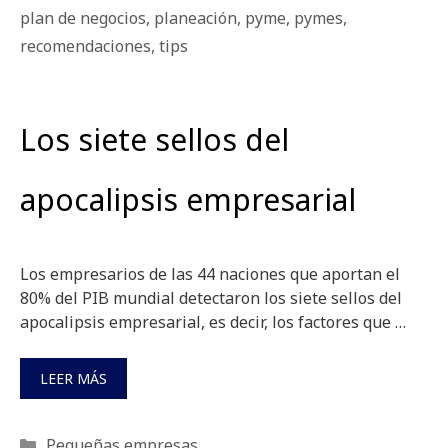
plan de negocios
,
planeación
,
pyme
,
pymes
,
recomendaciones
,
tips
Los siete sellos del
apocalipsis empresarial
Los empresarios de las 44 naciones que aportan el
80% del PIB mundial detectaron los siete sellos del
apocalipsis empresarial, es decir, los factores que …
LEER MÁS
Categorías
Pequeñas empresas