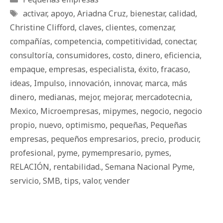
Etiquetas
activar
,
apoyo
,
Ariadna Cruz
,
bienestar
,
calidad
,
Christine Clifford
,
claves
,
clientes
,
comenzar
,
compañías
,
competencia
,
competitividad
,
conectar
,
consultoría
,
consumidores
,
costo
,
dinero
,
eficiencia
,
empaque
,
empresas
,
especialista
,
éxito
,
fracaso
,
ideas
,
Impulso
,
innovación
,
innovar
,
marca
,
más
dinero
,
medianas
,
mejor
,
mejorar
,
mercadotecnia
,
Mexico
,
Microempresas
,
mipymes
,
negocio
,
negocio
propio
,
nuevo
,
optimismo
,
pequeñas
,
Pequeñas
empresas
,
pequeños empresarios
,
precio
,
producir
,
profesional
,
pyme
,
pymempresario
,
pymes
,
RELACIÓN
,
rentabilidad.
,
Semana Nacional Pyme
,
servicio
,
SMB
,
tips
,
valor
,
vender