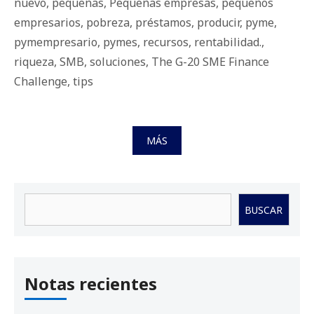
nuevo
,
pequeñas
,
Pequeñas empresas
,
pequeños
empresarios
,
pobreza
,
préstamos
,
producir
,
pyme
,
pymempresario
,
pymes
,
recursos
,
rentabilidad.
,
riqueza
,
SMB
,
soluciones
,
The G-20 SME Finance
Challenge
,
tips
MÁS
Buscar
BUSCAR
Notas recientes