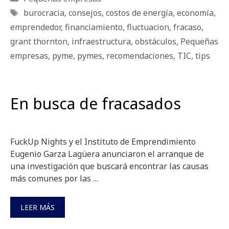
Etiquetas
burocracia
,
consejos
,
costos de energía
,
economía
,
emprendedor
,
financiamiento
,
fluctuacion
,
fracaso
,
grant thornton
,
infraestructura
,
obstáculos
,
Pequeñas
empresas
,
pyme
,
pymes
,
recomendaciones
,
TIC
,
tips
En busca de fracasados
FuckUp Nights y el Instituto de Emprendimiento
Eugenio Garza Lagüera anunciaron el arranque de
una investigación que buscará encontrar las causas
más comunes por las …
LEER MÁS