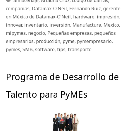
almacenaje
,
Ariadna Cruz
,
código de barras
,
compañías
,
Datamax-O’Neil
,
Fernando Ruiz
,
gerente
en México de Datamax-O’Neil
,
hardware
,
impresión
,
innovar
,
inventario
,
inversión
,
Manufactura
,
Mexico
,
mipymes
,
negocio
,
Pequeñas empresas
,
pequeños
empresarios
,
producción
,
pyme
,
pymempresario
,
pymes
,
SMB
,
software
,
tips
,
transporte
Programa de Desarrollo de
Talento para PyMEs