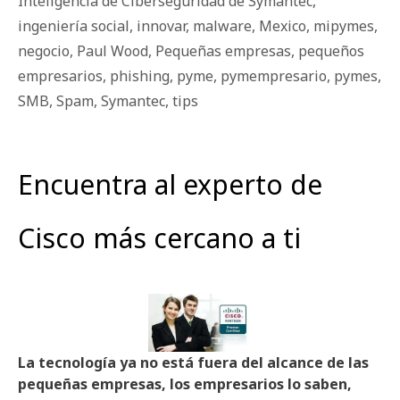
Inteligencia de Ciberseguridad de Symantec
,
ingeniería social
,
innovar
,
malware
,
Mexico
,
mipymes
,
negocio
,
Paul Wood
,
Pequeñas empresas
,
pequeños
empresarios
,
phishing
,
pyme
,
pymempresario
,
pymes
,
SMB
,
Spam
,
Symantec
,
tips
Encuentra al experto de
Cisco más cercano a ti
La tecnología ya no está fuera del alcance de las
pequeñas empresas, los empresarios lo saben,