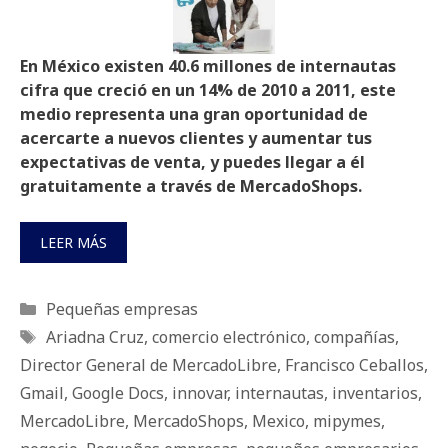
En México existen 40.6 millones de internautas
cifra que creció en un 14% de 2010 a 2011, este
medio representa una gran oportunidad de
acercarte a nuevos clientes y aumentar tus
expectativas de venta, y puedes llegar a él
gratuitamente a través de MercadoShops.
LEER MÁS
Categorías
Pequeñas empresas
Etiquetas
Ariadna Cruz
,
comercio electrónico
,
compañías
,
Director General de MercadoLibre
,
Francisco Ceballos
,
Gmail
,
Google Docs
,
innovar
,
internautas
,
inventarios
,
MercadoLibre
,
MercadoShops
,
Mexico
,
mipymes
,