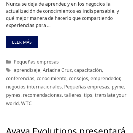
Nunca se deja de aprender, y en los negocios la
actualización de conocimientos es indispensable, y
qué mejor manera de hacerlo que compartiendo
experiencias para …
LEER MÁS
Categorías
Pequeñas empresas
Etiquetas
aprendizaje
,
Ariadna Cruz
,
capacitación
,
conferencias
,
conocimiento
,
consejos
,
emprendedor
,
negocios internacionales
,
Pequeñas empresas
,
pyme
,
pymes
,
recomendaciones
,
talleres
,
tips
,
translate your
world
,
WTC
Avaya Evolutions presentará