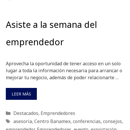
Asiste a la semana del
emprendedor
Aprovecha la oportunidad de tener acceso en un solo
lugar a toda la información necesaria para arrancar o
mejorar tu negocio, además de poder relacionarte …
LEER MÁS
Categorías
Destacados
,
Emprendedores
Etiquetas
asesoría
,
Centro Banamex
,
conferencias
,
consejos
,
emprendedor
,
Emprendedores
,
evento
,
exportación
,