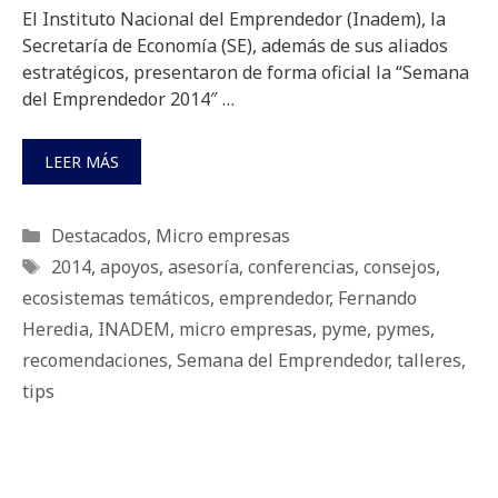
El Instituto Nacional del Emprendedor (Inadem), la
Secretaría de Economía (SE), además de sus aliados
estratégicos, presentaron de forma oficial la “Semana
del Emprendedor 2014″ …
LEER MÁS
Categorías
Destacados
,
Micro empresas
Etiquetas
2014
,
apoyos
,
asesoría
,
conferencias
,
consejos
,
ecosistemas temáticos
,
emprendedor
,
Fernando
Heredia
,
INADEM
,
micro empresas
,
pyme
,
pymes
,
recomendaciones
,
Semana del Emprendedor
,
talleres
,
tips