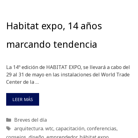
Habitat expo, 14 años
marcando tendencia
La 14º edición de HABITAT EXPO, se llevará a cabo del
29 al 31 de mayo en las instalaciones del World Trade
Center de la …
LEER MÁS
Categorías
Breves del día
Etiquetas
arquitectura. wtc
,
capacitación
,
conferencias
,
consejos
,
diseño
,
emprendedor
,
hábitat expo
,