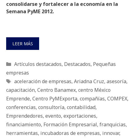
consolidarse y fortalecer a la economía en la
Semana PyME 2012.
LEER MÁS
Categorías
Artículos destacados
,
Destacados
,
Pequeñas
empresas
Etiquetas
aceleración de empresas
,
Ariadna Cruz
,
asesoría
,
capacitación
,
Centro Banamex
,
centro México
Emprende
,
Centro PyMExporta
,
compañías
,
COMPEX
,
conferencias
,
consultoría
,
contabilidad
,
Emprendedores
,
evento
,
exportaciones
,
financiamiento
,
Formación Empresarial
,
franquicias
,
herramientas
,
incubadoras de empresas
,
innovar
,