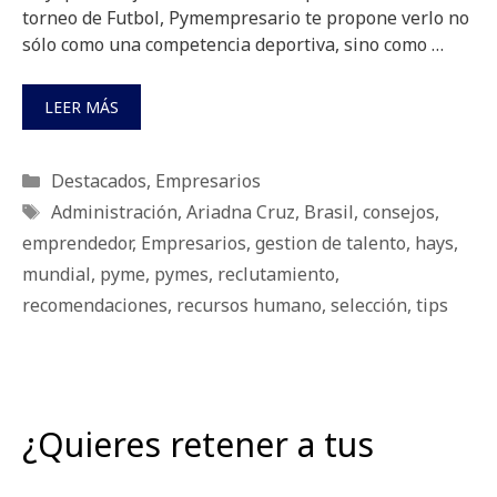
torneo de Futbol, Pymempresario te propone verlo no
sólo como una competencia deportiva, sino como …
LEER MÁS
Categorías
Destacados
,
Empresarios
Etiquetas
Administración
,
Ariadna Cruz
,
Brasil
,
consejos
,
emprendedor
,
Empresarios
,
gestion de talento
,
hays
,
mundial
,
pyme
,
pymes
,
reclutamiento
,
recomendaciones
,
recursos humano
,
selección
,
tips
¿Quieres retener a tus