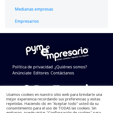
Medianas empresas
Empresarios
Política de privacidad
¿Quiénes somos?
Anúnciate
Editores
Contáctanos
Facebook
Instagram
Twitter
LinkedIn
Telegram
YouTube
TikTok
Usamos cookies en nuestro sitio web para brindarte una
mejor experiencia recordando sus preferencias y visitas
repetidas. Haciendo clic en "Aceptar todo" usted da su
consentimiento para el uso de TODAS las cookies. Sin
Pymempresario © 2025 Todos los derechos reservados.
embargo, puede visitar "Configuración de cookies" para