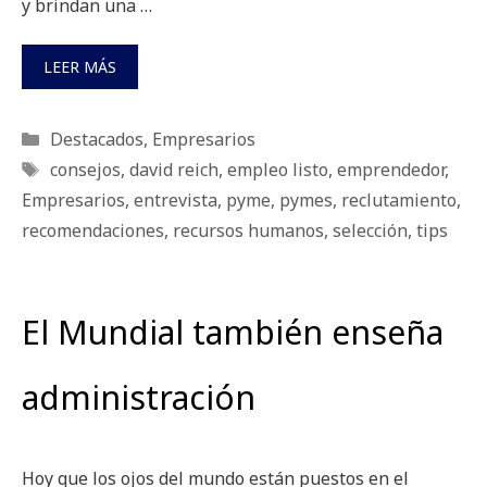
y brindan una …
LEER MÁS
Categorías
Destacados
,
Empresarios
Etiquetas
consejos
,
david reich
,
empleo listo
,
emprendedor
,
Empresarios
,
entrevista
,
pyme
,
pymes
,
reclutamiento
,
recomendaciones
,
recursos humanos
,
selección
,
tips
El Mundial también enseña
administración
Hoy que los ojos del mundo están puestos en el