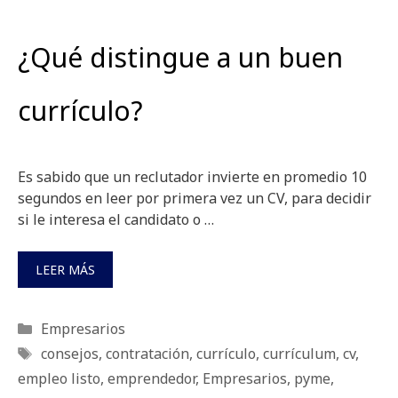
¿Qué distingue a un buen
currículo?
Es sabido que un reclutador invierte en promedio 10
segundos en leer por primera vez un CV, para decidir
si le interesa el candidato o …
LEER MÁS
Categorías
Empresarios
Etiquetas
consejos
,
contratación
,
currículo
,
currículum
,
cv
,
empleo listo
,
emprendedor
,
Empresarios
,
pyme
,