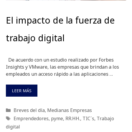
El impacto de la fuerza de
trabajo digital
De acuerdo con un estudio realizado por Forbes
Insights y VMware, las empresas que brindan a los
empleados un acceso rápido a las aplicaciones …
LEER MÁS
Categorías
Breves del día
,
Medianas Empresas
Etiquetas
Emprendedores
,
pyme
,
RR.HH.
,
TIC´s
,
Trabajo
digital