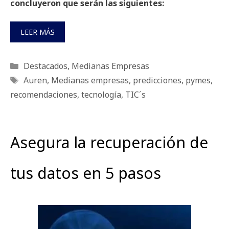
concluyeron que serán las siguientes:
LEER MÁS
Categorías
Destacados
,
Medianas Empresas
Etiquetas
Auren
,
Medianas empresas
,
predicciones
,
pymes
,
recomendaciones
,
tecnología
,
TIC´s
Asegura la recuperación de
tus datos en 5 pasos