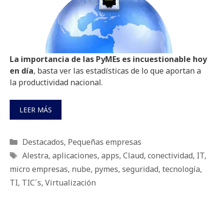
La importancia de las PyMEs es incuestionable hoy
en día
, basta ver las estadísticas de lo que aportan a
la productividad nacional.
LEER MÁS
Categorías
Destacados
,
Pequeñas empresas
Etiquetas
Alestra
,
aplicaciones
,
apps
,
Claud
,
conectividad
,
IT
,
micro empresas
,
nube
,
pymes
,
seguridad
,
tecnología
,
TI
,
TIC´s
,
Virtualización