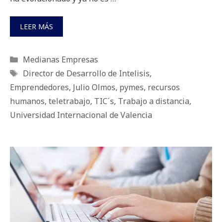
LEER MÁS
Categorías
Medianas Empresas
Etiquetas
Director de Desarrollo de Intelisis
,
Emprendedores
,
Julio Olmos
,
pymes
,
recursos
humanos
,
teletrabajo
,
TIC´s
,
Trabajo a distancia
,
Universidad Internacional de Valencia