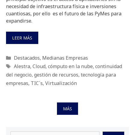
necesidad de infraestructura física e inversiones
cuantiosas, por ello es el futuro de las PyMes para
expandirse.
LEER MÁS
Categorías
Destacados
,
Medianas Empresas
Etiquetas
Alestra
,
Cloud
,
cómputo en la nube
,
continuidad
del negocio
,
gestión de recursos
,
tecnología para
empresas
,
TIC´s
,
Virtualización
MÁS
Buscar