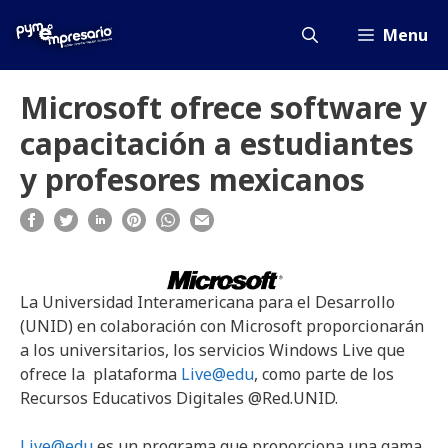
Saltar
al
Menu
contenido
Microsoft ofrece software y
capacitación a estudiantes
y profesores mexicanos
La Universidad Interamericana para el Desarrollo
(UNID) en colaboración con Microsoft proporcionarán
a los universitarios, los servicios Windows Live que
ofrece la plataforma
Live@edu
, como parte de los
Recursos Educativos Digitales @Red.UNID.
Live@edu
es un programa que proporciona una gama