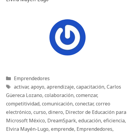
Categorías
Emprendedores
Etiquetas
activar
,
apoyo
,
aprendizaje
,
capacitación
,
Carlos
Güereca Lozano
,
colaboración
,
comenzar
,
competitividad
,
comunicación
,
conectar
,
correo
electrónico
,
curso
,
dinero
,
Director de Educación para
Microsoft México
,
DreamSpark
,
educación
,
eficiencia
,
Elvira Mayén-Lugo
,
emprende
,
Emprendedores
,