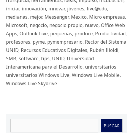
franquicia
,
herramientas
,
ideas
,
Impulso
,
incubación
,
iniciar
,
innovación
,
innovar
,
jóvenes
,
live@edu
,
medianas
,
mejor
,
Messenger
,
Mexico
,
Micro empresas
,
Microsoft
,
negocio
,
negocio propio
,
nuevo
,
Office Web
Apps
,
Outlook Live
,
pequeñas
,
producir
,
Productividad
,
profesores
,
pyme
,
pymempresario
,
Rector del Sistema
UNID
,
Recursos Educativos Digitales
,
Rubén Illoldi
,
SMB
,
software
,
tips
,
UNID
,
Universidad
Interamericana para el Desarrollo
,
universitarios
,
universitarios Windows Live
,
Windows Live Mobile
,
Windows Live Skydrive
Buscar
BUSCAR