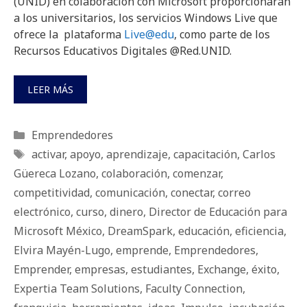
(UNID) en colaboración con Microsoft proporcionarán
a los universitarios, los servicios Windows Live que
ofrece la plataforma
Live@edu
, como parte de los
Recursos Educativos Digitales @Red.UNID.
LEER MÁS
Categorías
Emprendedores
Etiquetas
activar
,
apoyo
,
aprendizaje
,
capacitación
,
Carlos
Güereca Lozano
,
colaboración
,
comenzar
,
competitividad
,
comunicación
,
conectar
,
correo
electrónico
,
curso
,
dinero
,
Director de Educación para
Microsoft México
,
DreamSpark
,
educación
,
eficiencia
,
Elvira Mayén-Lugo
,
emprende
,
Emprendedores
,
Emprender
,
empresas
,
estudiantes
,
Exchange
,
éxito
,
Expertia Team Solutions
,
Faculty Connection
,