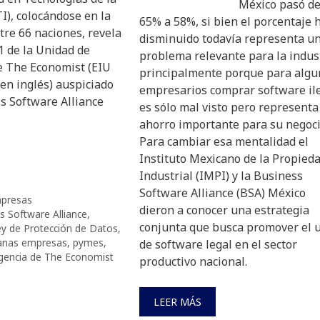
México pasó d
I), colocándose en la
65% a 58%, si bien el porcentaje 
tre 66 naciones, revela
disminuido todavía representa u
1 de la Unidad de
problema relevante para la indust
de The Economist (EIU
principalmente porque para algu
 en inglés) auspiciado
empresarios comprar software il
s Software Alliance
es sólo mal visto pero representa
ahorro importante para su negoci
Para cambiar esa mentalidad el
Instituto Mexicano de la Propied
Industrial (IMPI) y la Business
Software Alliance (BSA) México
presas
dieron a conocer una estrategia
s Software Alliance
,
conjunta que busca promover el 
y de Protección de Datos
,
anas empresas
,
pymes
,
de software legal en el sector
igencia de The Economist
productivo nacional.
LEER MÁS