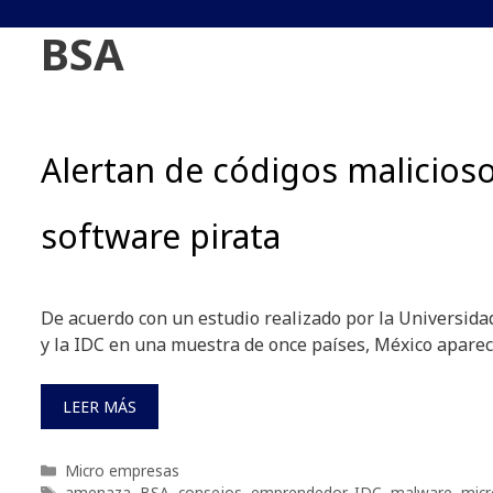
BSA
Alertan de códigos malicios
software pirata
De acuerdo con un estudio realizado por la Universid
y la IDC en una muestra de once países, México aparec
LEER MÁS
Categorías
Micro empresas
Etiquetas
amenaza
,
BSA
,
consejos
,
emprendedor
,
IDC
,
malware
,
mic