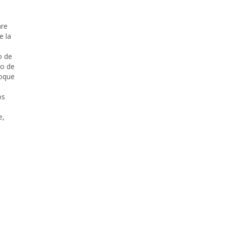
are
e la
,
o de
no de
Roque
os
e
,