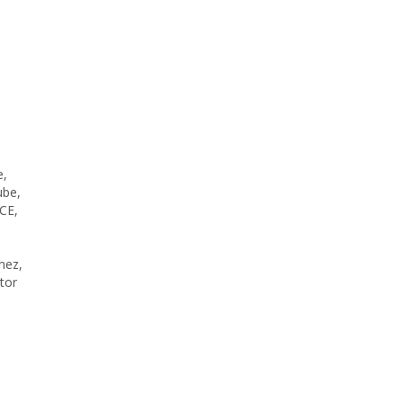
e
,
ube
,
CE
,
hez
,
tor