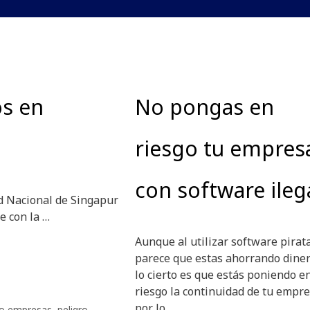
os en
No pongas en
riesgo tu empres
con software ileg
ad Nacional de Singapur
e con la …
Aunque al utilizar software pirat
parece que estas ahorrando diner
lo cierto es que estás poniendo e
riesgo la continuidad de tu empre
por lo …
ro empresas
,
peligro
,