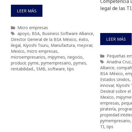
Competencia D
legal de las TI
LEER MÁS
Categorías
Micro empresas
Etiquetas
apoyo
,
BSA
,
Business Software Alliance
,
LEER MÁS
Director General de la BSA México
,
éxito
,
ilegal
,
Kiyoshi Tsuru
,
Manufactura
,
mejorar
,
Mexico
,
micro empresas
,
Categorías
Pequeñas em
microempresarios
,
mipymes
,
negocio
,
Etiquetas
Ariadna Cruz
producir
,
pyme
,
pymempresario
,
pymes
,
Alliance
,
compañ
rentabilidad.
,
SMB
,
software
,
tips
BSA México
,
emp
Estados Unidos
,
innovar
,
Kiyoshi 
Desleal sobre el 
Mexico
,
mipyme
empresas
,
pequ
piratería
,
progra
propiedad intele
pymempresario
TI
,
tips