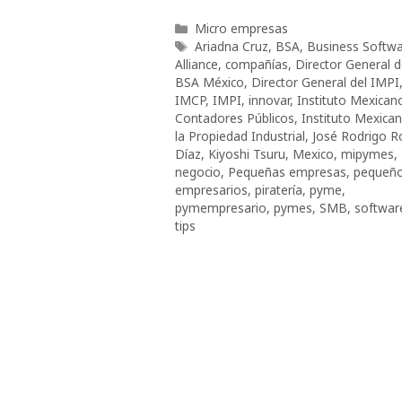
Categorías
Micro empresas
Etiquetas
Ariadna Cruz
,
BSA
,
Business Softw
Alliance
,
compañías
,
Director General d
BSA México
,
Director General del IMPI
IMCP
,
IMPI
,
innovar
,
Instituto Mexican
Contadores Públicos
,
Instituto Mexica
la Propiedad Industrial
,
José Rodrigo 
Díaz
,
Kiyoshi Tsuru
,
Mexico
,
mipymes
,
negocio
,
Pequeñas empresas
,
pequeñ
empresarios
,
piratería
,
pyme
,
pymempresario
,
pymes
,
SMB
,
softwar
tips