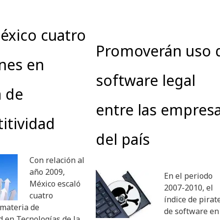
éxico cuatro
Promoverán uso 
nes en
software legal
a de
entre las empres
itividad
del país
Con relación al
año 2009,
En el periodo
México escaló
2007-2010, el
cuatro
índice de pirat
 materia de
de software en
d en Tecnologías de la