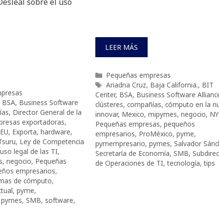
esleal sobre el uso
.
LEER MÁS
Categorías
Pequeñas empresas
Etiquetas
Ariadna Cruz
,
Baja California.
,
BIT
presas
Center
,
BSA
,
Business Software Allianc
,
BSA
,
Business Software
clústeres
,
compañías
,
cómputo en la n
ías
,
Director General de la
innovar
,
Mexico
,
mipymes
,
negocio
,
NY
resas exportadoras
,
Pequeñas empresas
,
pequeños
EU
,
Exporta
,
hardware
,
empresarios
,
ProMéxico
,
pyme
,
Tsuru
,
Ley de Competencia
pymempresario
,
pymes
,
Salvador Sánc
uso legal de las TI
,
Secretaría de Economía
,
SMB
,
Subdirec
s
,
negocio
,
Pequeñas
de Operaciones de TI
,
tecnología
,
tips
eños empresarios
,
mas de cómputo
,
ctual
,
pyme
,
,
pymes
,
SMB
,
software
,