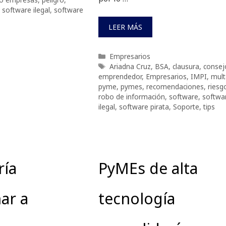
,
software ilegal
,
software
LEER MÁS
Categorías
Empresarios
Etiquetas
Ariadna Cruz
,
BSA
,
clausura
,
consej
emprendedor
,
Empresarios
,
IMPI
,
mult
pyme
,
pymes
,
recomendaciones
,
riesg
robo de información
,
software
,
softwa
ilegal
,
software pirata
,
Soporte
,
tips
ría
PyMEs de alta
ar a
tecnología