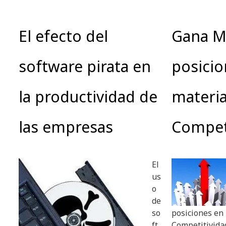
El efecto del
Gana M
software pirata en
posicio
la productividad de
materi
las empresas
Compet
El
us
o
de
so
posiciones en
ft
Competitivida