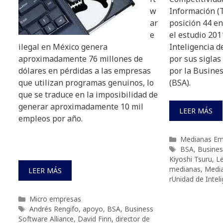
w
Información (T
ar
posición 44 en
e
el estudio 201
ilegal en México genera
Inteligencia 
aproximadamente 76 millones de
por sus siglas
dólares en pérdidas a las empresas
por la Busines
que utilizan programas genuinos, lo
(BSA).
que se traduce en la imposibilidad de
generar aproximadamente 10 mil
LEER MÁS
empleos por año.
Categorías
Medianas Em
Etiquetas
BSA
,
Busines
Kiyoshi Tsuru
,
Le
medianas
,
Medi
LEER MÁS
rUnidad de Intel
Categorías
Micro empresas
Etiquetas
Andrés Rengifo
,
apoyo
,
BSA
,
Business
Software Alliance
,
David Finn
,
director de