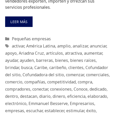
vendedores exporten, importen y ofrezcan sus
servicios profesionales.
LEER MÁS
Categorías
Pequeñas empresas
Etiquetas
activar
,
América Latina
,
amplio
,
analizar
,
anunciar
,
apoyo
,
Ariadna Cruz
,
artículos
,
atractiva
,
aumentar
,
ayudar
,
ayuden
,
barreras
,
bienes
,
bienes raíces
,
brindar
,
busca
,
Caribe
,
caribeño
,
clientes
,
Cofundador
del sitio
,
Cofundadora del sitio
,
comenzar
,
comerciales
,
comercio
,
compañías
,
competitividad
,
compra
,
compradores
,
conectar
,
conexiones
,
Conoce
,
dedicado
,
dentro
,
destacan
,
diario
,
dinero
,
eficiencia
,
elaborado
,
electrónico
,
Emmanuel Besserve
,
Empresarios
,
empresas
,
escuchar
,
establecer
,
estimular
,
éxito
,