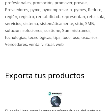
profesionales
,
promoción
,
promover
,
provee
,
Proveedores
,
pyme
,
pymempresario
,
pymes
,
Reduce
,
región
,
registro
,
rentabilidad.
,
representan
,
reto
,
sala
,
servicios
,
sistema
,
sistemáticamente
,
sitio
,
SMB
,
solución
,
soluciones
,
sostiene
,
Suministramos
,
tecnologías
,
tecnológicas
,
tips
,
todo
,
uso
,
usuarios
,
Vendedores
,
venta
,
virtual
,
web
Exporta tus productos
Si estás listo para lanzar tu oferta fuera del país no