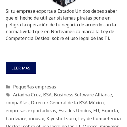
Si tu empresa exporta a Estados Unidos debes saber
que el hecho de utilizar sistemas piratas pone en
peligro la operación de tu negocio de acuerdo con la
normatividad que en Norteamérica marca la Ley de
Competencia Desleal sobre el uso legal de las TI.
LEER MÁS
Categorías
Pequeñas empresas
Etiquetas
Ariadna Cruz
,
BSA
,
Business Software Alliance
,
compañías
,
Director General de la BSA México
,
empresas exportadoras
,
Estados Unidos
,
EU
,
Exporta
,
hardware
,
innovar
,
Kiyoshi Tsuru
,
Ley de Competencia
Desleal sobre el uso legal de las TI
,
Mexico
,
mipymes
,