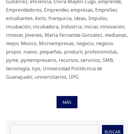
Gutiérrez
,
eficiencia
,
Elvira Mayén-Lugo
,
emprende
,
Emprendedores
,
Emprender
,
empresas
,
EmpreSer
,
estudiantes
,
éxito
,
franquicia
,
ideas
,
Impulso
,
incubación
,
incubadora
,
Industria
,
iniciar
,
innovación
,
innovar
,
jóvenes
,
María Fernanda González
,
medianas
,
mejor
,
Mexico
,
Microempresas
,
negocio
,
negocio
propio
,
nuevo
,
pequeñas
,
producir
,
profesionistas
,
pyme
,
pymempresario
,
recursos
,
servicios
,
SMB
,
tecnología
,
tips
,
Universidad Politécnica de
Guanajuato
,
universitarios
,
UPG
MÁS
Buscar
BUSCAR