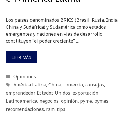
Los países denominados BRICS (Brasil, Rusia, India,
China y Sudáfrica) y Sudamérica como estados
emergentes y naciones en vías de desarrollo,
constituyen “el poder creciente” …
LEER MÁS
Categorías
Opiniones
Etiquetas
América Latina
,
China
,
comercio
,
consejos
,
emprendedor
,
Estados Unidos
,
exportación
,
Latinoamérica
,
negocios
,
opinión
,
pyme
,
pymes
,
recomendaciones
,
rsm
,
tips