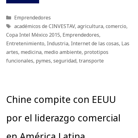
Categorías
Emprendedores
Etiquetas
académicos de CINVESTAV
,
agricultura
,
comercio
,
Copa Intel México 2015
,
Emprendedores
,
Entretenimiento
,
Industria
,
Internet de las cosas
,
Las
artes
,
medicina
,
medio ambiente
,
prototipos
funcionales
,
pymes
,
seguridad
,
transporte
Chine compite con EEUU
por el liderazgo comercial
en América Latina