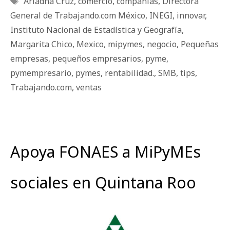
Ariadna Cruz
,
comercio
,
compañías
,
Directora
General de Trabajando.com México
,
INEGI
,
innovar
,
Instituto Nacional de Estadística y Geografía
,
Margarita Chico
,
Mexico
,
mipymes
,
negocio
,
Pequeñas
empresas
,
pequeños empresarios
,
pyme
,
pymempresario
,
pymes
,
rentabilidad.
,
SMB
,
tips
,
Trabajando.com
,
ventas
Apoya FONAES a MiPyMEs
sociales en Quintana Roo