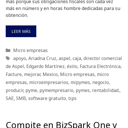
más porque sus obligaciones fiscales son cada vez
más en número y en horas hombre dedicadas para su
obtención.
LEER MÁS
Categorías
Micro empresas
Etiquetas
apoyo
,
Ariadna Cruz
,
aspel
,
caja
,
director comercial
de Aspel
,
Edgardo Martínez
,
éxito
,
Factura Electrónica
,
Facture
,
mejorar
,
Mexico
,
Micro empresas
,
micro
empresas
,
microempresarios
,
mipymes
,
negocio
,
producir
,
pyme
,
pymempresario
,
pymes
,
rentabilidad.
,
SAE
,
SMB
,
software gratuito
,
tips
Compite en BizSpark One y