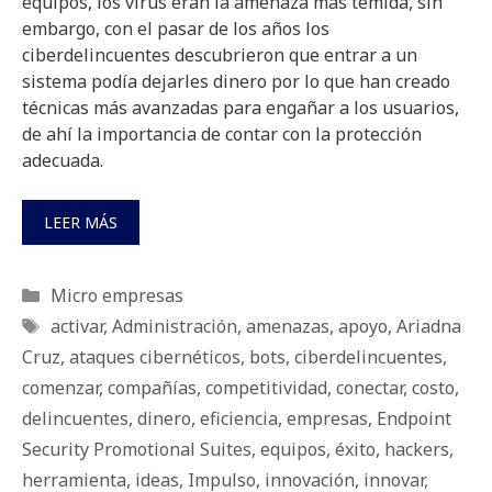
equipos, los virus eran la amenaza más temida, sin
embargo, con el pasar de los años los
ciberdelincuentes descubrieron que entrar a un
sistema podía dejarles dinero por lo que han creado
técnicas más avanzadas para engañar a los usuarios,
de ahí la importancia de contar con la protección
adecuada.
LEER MÁS
Categorías
Micro empresas
Etiquetas
activar
,
Administración
,
amenazas
,
apoyo
,
Ariadna
Cruz
,
ataques cibernéticos
,
bots
,
ciberdelincuentes
,
comenzar
,
compañías
,
competitividad
,
conectar
,
costo
,
delincuentes
,
dinero
,
eficiencia
,
empresas
,
Endpoint
Security Promotional Suites
,
equipos
,
éxito
,
hackers
,
herramienta
,
ideas
,
Impulso
,
innovación
,
innovar
,