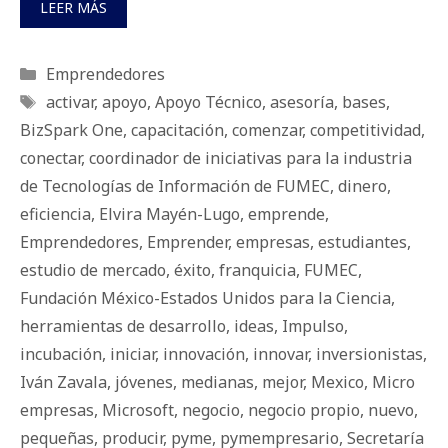
LEER MÁS
Categorías
Emprendedores
Etiquetas
activar
,
apoyo
,
Apoyo Técnico
,
asesoría
,
bases
,
BizSpark One
,
capacitación
,
comenzar
,
competitividad
,
conectar
,
coordinador de iniciativas para la industria
de Tecnologías de Información de FUMEC
,
dinero
,
eficiencia
,
Elvira Mayén-Lugo
,
emprende
,
Emprendedores
,
Emprender
,
empresas
,
estudiantes
,
estudio de mercado
,
éxito
,
franquicia
,
FUMEC
,
Fundación México-Estados Unidos para la Ciencia
,
herramientas de desarrollo
,
ideas
,
Impulso
,
incubación
,
iniciar
,
innovación
,
innovar
,
inversionistas
,
Iván Zavala
,
jóvenes
,
medianas
,
mejor
,
Mexico
,
Micro
empresas
,
Microsoft
,
negocio
,
negocio propio
,
nuevo
,
pequeñas
,
producir
,
pyme
,
pymempresario
,
Secretaría