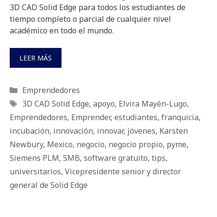
3D CAD Solid Edge para todos los estudiantes de
tiempo completo o parcial de cualquier nivel
académico en todo el mundo.
LEER MÁS
Categorías
Emprendedores
Etiquetas
3D CAD Solid Edge
,
apoyo
,
Elvira Mayén-Lugo
,
Emprendedores
,
Emprender
,
estudiantes
,
franquicia
,
incubación
,
innovación
,
innovar
,
jóvenes
,
Karsten
Newbury
,
Mexico
,
negocio
,
negocio propio
,
pyme
,
Siemens PLM
,
SMB
,
software gratuito
,
tips
,
universitarios
,
Vicepresidente senior y director
general de Solid Edge