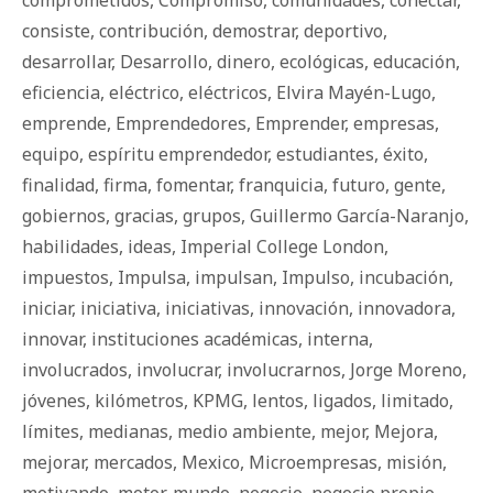
comprometidos
,
Compromiso
,
comunidades
,
conectar
,
consiste
,
contribución
,
demostrar
,
deportivo
,
desarrollar
,
Desarrollo
,
dinero
,
ecológicas
,
educación
,
eficiencia
,
eléctrico
,
eléctricos
,
Elvira Mayén-Lugo
,
emprende
,
Emprendedores
,
Emprender
,
empresas
,
equipo
,
espíritu emprendedor
,
estudiantes
,
éxito
,
finalidad
,
firma
,
fomentar
,
franquicia
,
futuro
,
gente
,
gobiernos
,
gracias
,
grupos
,
Guillermo García-Naranjo
,
habilidades
,
ideas
,
Imperial College London
,
impuestos
,
Impulsa
,
impulsan
,
Impulso
,
incubación
,
iniciar
,
iniciativa
,
iniciativas
,
innovación
,
innovadora
,
innovar
,
instituciones académicas
,
interna
,
involucrados
,
involucrar
,
involucrarnos
,
Jorge Moreno
,
jóvenes
,
kilómetros
,
KPMG
,
lentos
,
ligados
,
limitado
,
límites
,
medianas
,
medio ambiente
,
mejor
,
Mejora
,
mejorar
,
mercados
,
Mexico
,
Microempresas
,
misión
,