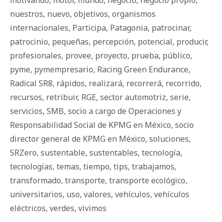
motivando
,
motor
,
mundo
,
negocio
,
negocio propio
,
nuestros
,
nuevo
,
objetivos
,
organismos
internacionales
,
Participa
,
Patagonia
,
patrocinar
,
patrocinio
,
pequeñas
,
percepción
,
potencial
,
producir
,
profesionales
,
provee
,
proyecto
,
prueba
,
público
,
pyme
,
pymempresario
,
Racing Green Endurance
,
Radical SR8
,
rápidos
,
realizará
,
recorrerá
,
recorrido
,
recursos
,
retribuir
,
RGE
,
sector automotriz
,
serie
,
servicios
,
SMB
,
socio a cargo de Operaciones y
Responsabilidad Social de KPMG en México
,
socio
director general de KPMG en México
,
soluciones
,
SRZero
,
sustentable
,
sustentables
,
tecnología
,
tecnologías
,
temas
,
tiempo
,
tips
,
trabajamos
,
transformado
,
transporte
,
transporte ecológico
,
universitarios
,
uso
,
valores
,
vehículos
,
vehículos
eléctricos
,
verdes
,
vivimos