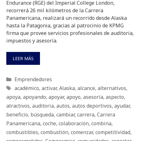
Endurance (RGE) del Imperial College London,
recorrerá 26 mil kilómetros de la Carrera
Panamericana, realizará un recorrido desde Alaska
hasta la Patagonia, gracias al patrocinio de KPMG
firma que provee servicios profesionales de auditoria,
impuestos y asesoría.
LEER MÁS
Categorías
Emprendedores
Etiquetas
académico
,
activar
,
Alaska
,
alcance
,
alternativos
,
apoya
,
apoyando
,
apoyar
,
apoyo
,
asesoría
,
aspecto
,
atractivos
,
auditoria
,
autos
,
autos deportivos
,
ayudar
,
beneficio
,
búsqueda
,
cambiar
,
carrera
,
Carrera
Panamericana
,
coche
,
colaboración
,
combina
,
combustibles
,
combustión
,
comenzar
,
competitividad
,