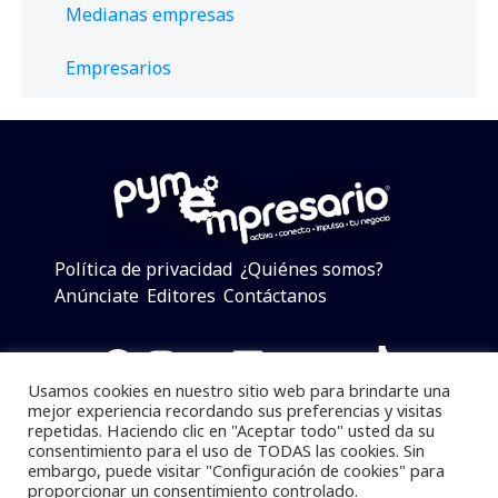
Medianas empresas
Empresarios
Política de privacidad
¿Quiénes somos?
Anúnciate
Editores
Contáctanos
Facebook
Instagram
Twitter
LinkedIn
Telegram
YouTube
TikTok
Usamos cookies en nuestro sitio web para brindarte una
mejor experiencia recordando sus preferencias y visitas
repetidas. Haciendo clic en "Aceptar todo" usted da su
consentimiento para el uso de TODAS las cookies. Sin
Pymempresario © 2025 Todos los derechos reservados.
embargo, puede visitar "Configuración de cookies" para
proporcionar un consentimiento controlado.
Se prohibe el uso de la información total o parcial sin