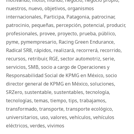
motivando
,
motor
,
mundo
,
negocio
,
negocio propio
,
nuestros
,
nuevo
,
objetivos
,
organismos
internacionales
,
Participa
,
Patagonia
,
patrocinar
,
patrocinio
,
pequeñas
,
percepción
,
potencial
,
producir
,
profesionales
,
provee
,
proyecto
,
prueba
,
público
,
pyme
,
pymempresario
,
Racing Green Endurance
,
Radical SR8
,
rápidos
,
realizará
,
recorrerá
,
recorrido
,
recursos
,
retribuir
,
RGE
,
sector automotriz
,
serie
,
servicios
,
SMB
,
socio a cargo de Operaciones y
Responsabilidad Social de KPMG en México
,
socio
director general de KPMG en México
,
soluciones
,
SRZero
,
sustentable
,
sustentables
,
tecnología
,
tecnologías
,
temas
,
tiempo
,
tips
,
trabajamos
,
transformado
,
transporte
,
transporte ecológico
,
universitarios
,
uso
,
valores
,
vehículos
,
vehículos
eléctricos
,
verdes
,
vivimos