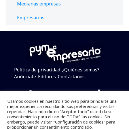
Medianas empresas
Empresarios
Política de privacidad
¿Quiénes somos?
Anúnciate
Editores
Contáctanos
Facebook
Instagram
Twitter
LinkedIn
Telegram
YouTube
TikTok
Usamos cookies en nuestro sitio web para brindarte una
mejor experiencia recordando sus preferencias y visitas
repetidas. Haciendo clic en "Aceptar todo" usted da su
consentimiento para el uso de TODAS las cookies. Sin
Pymempresario © 2025 Todos los derechos reservados.
embargo, puede visitar "Configuración de cookies" para
proporcionar un consentimiento controlado.
Se prohibe el uso de la información total o parcial sin