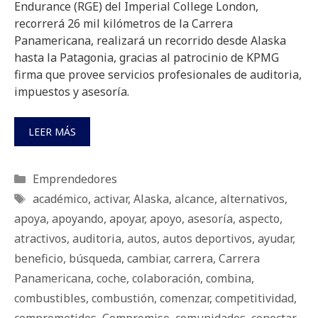
Endurance (RGE) del Imperial College London,
recorrerá 26 mil kilómetros de la Carrera
Panamericana, realizará un recorrido desde Alaska
hasta la Patagonia, gracias al patrocinio de KPMG
firma que provee servicios profesionales de auditoria,
impuestos y asesoría.
LEER MÁS
Categorías
Emprendedores
Etiquetas
académico
,
activar
,
Alaska
,
alcance
,
alternativos
,
apoya
,
apoyando
,
apoyar
,
apoyo
,
asesoría
,
aspecto
,
atractivos
,
auditoria
,
autos
,
autos deportivos
,
ayudar
,
beneficio
,
búsqueda
,
cambiar
,
carrera
,
Carrera
Panamericana
,
coche
,
colaboración
,
combina
,
combustibles
,
combustión
,
comenzar
,
competitividad
,