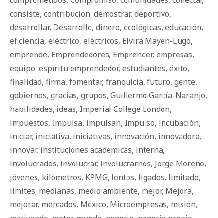
comprometidos
,
Compromiso
,
comunidades
,
conectar
,
consiste
,
contribución
,
demostrar
,
deportivo
,
desarrollar
,
Desarrollo
,
dinero
,
ecológicas
,
educación
,
eficiencia
,
eléctrico
,
eléctricos
,
Elvira Mayén-Lugo
,
emprende
,
Emprendedores
,
Emprender
,
empresas
,
equipo
,
espíritu emprendedor
,
estudiantes
,
éxito
,
finalidad
,
firma
,
fomentar
,
franquicia
,
futuro
,
gente
,
gobiernos
,
gracias
,
grupos
,
Guillermo García-Naranjo
,
habilidades
,
ideas
,
Imperial College London
,
impuestos
,
Impulsa
,
impulsan
,
Impulso
,
incubación
,
iniciar
,
iniciativa
,
iniciativas
,
innovación
,
innovadora
,
innovar
,
instituciones académicas
,
interna
,
involucrados
,
involucrar
,
involucrarnos
,
Jorge Moreno
,
jóvenes
,
kilómetros
,
KPMG
,
lentos
,
ligados
,
limitado
,
límites
,
medianas
,
medio ambiente
,
mejor
,
Mejora
,
mejorar
,
mercados
,
Mexico
,
Microempresas
,
misión
,