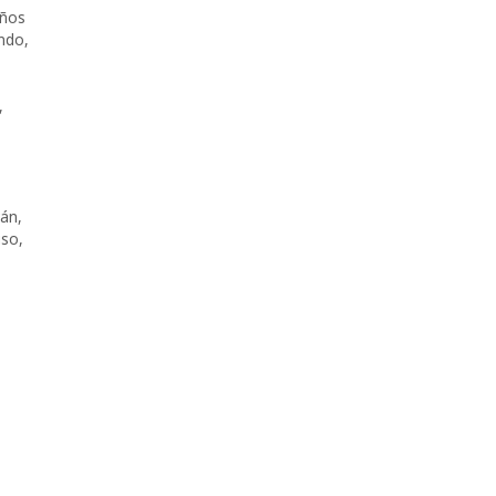
ños
endo
,
,
rán
,
uso
,