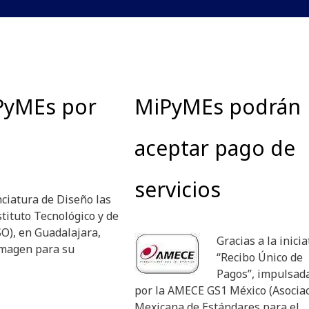
iPyMEs por
MiPyMEs podrán
aceptar pago de
servicios
ciatura de Diseño las
tituto Tecnológico y de
O), en Guadalajara,
Gracias a la inicia
imagen para su
“Recibo Único de
Pagos”, impulsad
por la AMECE GS1 México (Asocia
Mexicana de Estándares para el