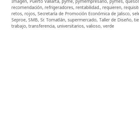
Imagen
,
Puerto Vallarta
,
pyme
,
pymempresario
,
pymes
,
queso
recomendación
,
refrigeradores
,
rentabilidad.
,
requieren
,
requisi
retos
,
rojos
,
Secretaría de Promoción Económica de Jalisco
,
sel
Seproe
,
SMB
,
Sr. Tomatlán
,
supermercado
,
Taller de Diseño
,
ti
trabajo
,
transferencia
,
universitarios
,
valioso
,
verde