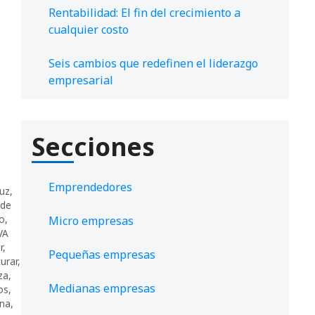
Rentabilidad: El fin del crecimiento a
cualquier costo
Seis cambios que redefinen el liderazgo
empresarial
Secciones
Emprendedores
ruz
,
 de
co
,
Micro empresas
VA
r
,
Pequeñas empresas
urar
,
za
,
Medianas empresas
os
,
ana
,