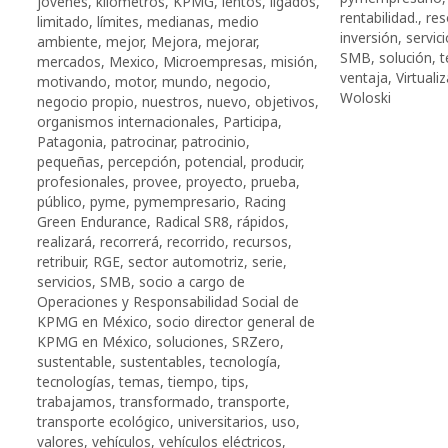
jóvenes
,
kilómetros
,
KPMG
,
lentos
,
ligados
,
rentabilidad.
,
res
limitado
,
límites
,
medianas
,
medio
inversión
,
servic
ambiente
,
mejor
,
Mejora
,
mejorar
,
SMB
,
solución
,
t
mercados
,
Mexico
,
Microempresas
,
misión
,
ventaja
,
Virtuali
motivando
,
motor
,
mundo
,
negocio
,
Woloski
negocio propio
,
nuestros
,
nuevo
,
objetivos
,
organismos internacionales
,
Participa
,
Patagonia
,
patrocinar
,
patrocinio
,
pequeñas
,
percepción
,
potencial
,
producir
,
profesionales
,
provee
,
proyecto
,
prueba
,
público
,
pyme
,
pymempresario
,
Racing
Green Endurance
,
Radical SR8
,
rápidos
,
realizará
,
recorrerá
,
recorrido
,
recursos
,
retribuir
,
RGE
,
sector automotriz
,
serie
,
servicios
,
SMB
,
socio a cargo de
Operaciones y Responsabilidad Social de
KPMG en México
,
socio director general de
KPMG en México
,
soluciones
,
SRZero
,
sustentable
,
sustentables
,
tecnología
,
tecnologías
,
temas
,
tiempo
,
tips
,
trabajamos
,
transformado
,
transporte
,
transporte ecológico
,
universitarios
,
uso
,
valores
,
vehículos
,
vehículos eléctricos
,