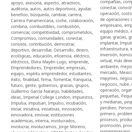
compañías
,
comp
apoyo
,
asesoría
,
aspecto
,
atractivos
,
conectar
,
conoci
auditoria
,
autos
,
autos deportivos
,
ayudar
,
operación
,
costo
beneficio
,
búsqueda
,
cambiar
,
carrera
,
de operaciones
Carrera Panamericana
,
coche
,
colaboración
,
empresario
,
emp
combina
,
combustibles
,
combustión
,
equipo médico
,
comenzar
,
competitividad
,
comprometidos
,
ganar
,
gracias
,
g
Compromiso
,
comunidades
,
conectar
,
implantar
,
Impul
consiste
,
contribución
,
demostrar
,
infraestructura
,
deportivo
,
desarrollar
,
Desarrollo
,
dinero
,
inversión
,
licenc
ecológicas
,
educación
,
eficiencia
,
eléctrico
,
virtual
,
más dine
eléctricos
,
Elvira Mayén-Lugo
,
emprende
,
ambiente
,
mejor
Emprendedores
,
Emprender
,
empresas
,
mercado
,
Mexic
equipo
,
espíritu emprendedor
,
estudiantes
,
mipymes
,
negoc
éxito
,
finalidad
,
firma
,
fomentar
,
franquicia
,
negocios
,
nube
,
futuro
,
gente
,
gobiernos
,
gracias
,
grupos
,
operación
,
organ
Guillermo García-Naranjo
,
habilidades
,
pequeñas
,
Pequ
ideas
,
Imperial College London
,
impuestos
,
y medianas
,
peq
Impulsa
,
impulsan
,
Impulso
,
incubación
,
perciben
,
Person
iniciar
,
iniciativa
,
iniciativas
,
innovación
,
primero
,
proble
innovadora
,
innovar
,
instituciones
procesos
,
produc
académicas
,
interna
,
involucrados
,
promoción
,
prov
involucrar
,
involucrarnos
,
Jorge Moreno
,
pymempresario