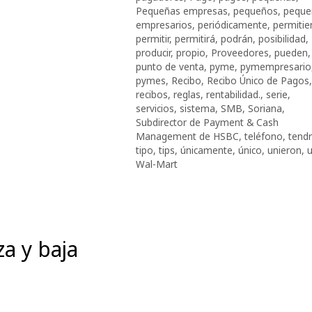
Pequeñas empresas
,
pequeños
,
peque
empresarios
,
periódicamente
,
permiti
permitir
,
permitirá
,
podrán
,
posibilidad
,
producir
,
propio
,
Proveedores
,
pueden
,
punto de venta
,
pyme
,
pymempresario
pymes
,
Recibo
,
Recibo Único de Pagos
,
recibos
,
reglas
,
rentabilidad.
,
serie
,
servicios
,
sistema
,
SMB
,
Soriana
,
Subdirector de Payment & Cash
Management de HSBC
,
teléfono
,
tend
tipo
,
tips
,
únicamente
,
único
,
unieron
,
Wal-Mart
za y baja