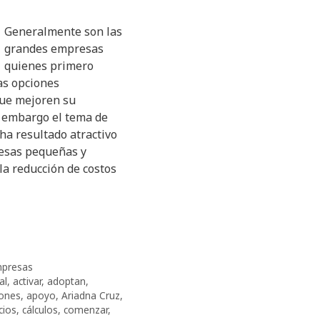
Generalmente son las
grandes empresas
quienes primero
s opciones
que mejoren su
n embargo el tema de
 ha resultado atractivo
esas pequeñas y
la reducción de costos
presas
al
,
activar
,
adoptan
,
iones
,
apoyo
,
Ariadna Cruz
,
cios
,
cálculos
,
comenzar
,