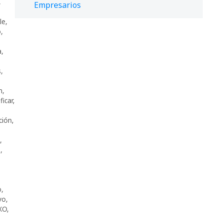
,
Empresarios
le
,
o
,
a
,
s
,
n
,
ficar
,
ción
,
,
o
,
o
,
vo
,
XO
,