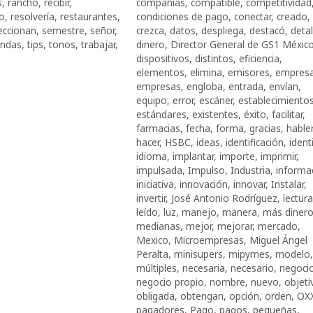
s
,
rancho
,
recibir
,
compañías
,
compatible
,
competitividad
to
,
resolvería
,
restaurantes
,
condiciones de pago
,
conectar
,
creado
,
eccionan
,
semestre
,
señor
,
crezca
,
datos
,
despliega
,
destacó
,
detal
endas
,
tips
,
tonos
,
trabajar
,
dinero
,
Director General de GS1 Méxic
dispositivos
,
distintos
,
eficiencia
,
elementos
,
elimina
,
emisores
,
empres
empresas
,
engloba
,
entrada
,
envían
,
equipo
,
error
,
escáner
,
establecimiento
estándares
,
existentes
,
éxito
,
facilitar
,
farmacias
,
fecha
,
forma
,
gracias
,
hable
hacer
,
HSBC
,
ideas
,
identificación
,
identi
idioma
,
implantar
,
importe
,
imprimir
,
impulsada
,
Impulso
,
Industria
,
informa
iniciativa
,
innovación
,
innovar
,
Instalar
,
invertir
,
José Antonio Rodríguez
,
lectura
leído
,
luz
,
manejo
,
manera
,
más diner
medianas
,
mejor
,
mejorar
,
mercado
,
Mexico
,
Microempresas
,
Miguel Ángel
Peralta
,
minisupers
,
mipymes
,
modelo
,
múltiples
,
necesaria
,
necesario
,
negoci
negocio propio
,
nombre
,
nuevo
,
objeti
obligada
,
obtengan
,
opción
,
orden
,
OX
pagadores
,
Pago
,
pagos
,
pequeñas
,