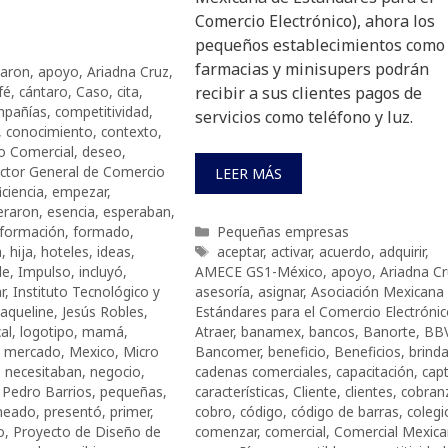
Comercio Electrónico), ahora los
pequeños establecimientos como
farmacias y minisupers podrán
aron
,
apoyo
,
Ariadna Cruz
,
fé
,
cántaro
,
Caso
,
cita
,
recibir a sus clientes pagos de
mpañías
,
competitividad
,
servicios como teléfono y luz.
,
conocimiento
,
contexto
,
o Comercial
,
deseo
,
ector General de Comercio
LEER MÁS
iciencia
,
empezar
,
eraron
,
esencia
,
esperaban
,
Categorías
formación
,
formado
,
Pequeñas empresas
Etiquetas
a
,
hija
,
hoteles
,
ideas
,
aceptar
,
activar
,
acuerdo
,
adquirir
,
le
,
Impulso
,
incluyó
,
AMECE GS1-México
,
apoyo
,
Ariadna C
r
,
Instituto Tecnológico y
asesoría
,
asignar
,
Asociación Mexicana
Jaqueline
,
Jesús Robles
,
Estándares para el Comercio Electróni
cal
,
logotipo
,
mamá
,
Atraer
,
banamex
,
bancos
,
Banorte
,
BB
,
mercado
,
Mexico
,
Micro
Bancomer
,
beneficio
,
Beneficios
,
brinda
,
necesitaban
,
negocio
,
cadenas comerciales
,
capacitación
,
capt
,
Pedro Barrios
,
pequeñas
,
características
,
Cliente
,
clientes
,
cobran
neado
,
presentó
,
primer
,
cobro
,
código
,
código de barras
,
colegi
o
,
Proyecto de Diseño de
comenzar
,
comercial
,
Comercial Mexic