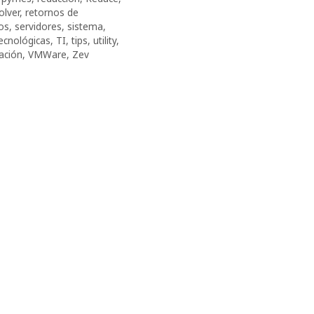
olver
,
retornos de
ios
,
servidores
,
sistema
,
ecnológicas
,
TI
,
tips
,
utility
,
zación
,
VMWare
,
Zev