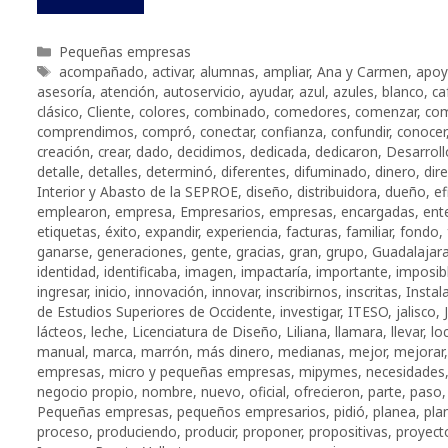
Categorías
Pequeñas empresas
Etiquetas
acompañado
,
activar
,
alumnas
,
ampliar
,
Ana y Carmen
,
apoy
asesoría
,
atención
,
autoservicio
,
ayudar
,
azul
,
azules
,
blanco
,
ca
clásico
,
Cliente
,
colores
,
combinado
,
comedores
,
comenzar
,
co
comprendimos
,
compró
,
conectar
,
confianza
,
confundir
,
conocer
creación
,
crear
,
dado
,
decidimos
,
dedicada
,
dedicaron
,
Desarroll
detalle
,
detalles
,
determinó
,
diferentes
,
difuminado
,
dinero
,
dir
Interior y Abasto de la SEPROE
,
diseño
,
distribuidora
,
dueño
,
ef
emplearon
,
empresa
,
Empresarios
,
empresas
,
encargadas
,
ent
etiquetas
,
éxito
,
expandir
,
experiencia
,
facturas
,
familiar
,
fondo
,
ganarse
,
generaciones
,
gente
,
gracias
,
gran
,
grupo
,
Guadalajar
identidad
,
identificaba
,
imagen
,
impactaría
,
importante
,
imposib
ingresar
,
inicio
,
innovación
,
innovar
,
inscribirnos
,
inscritas
,
Instala
de Estudios Superiores de Occidente
,
investigar
,
ITESO
,
jalisco
,
lácteos
,
leche
,
Licenciatura de Diseño
,
Liliana
,
llamara
,
llevar
,
lo
manual
,
marca
,
marrón
,
más dinero
,
medianas
,
mejor
,
mejorar
empresas
,
micro y pequeñas empresas
,
mipymes
,
necesidades
negocio propio
,
nombre
,
nuevo
,
oficial
,
ofrecieron
,
parte
,
paso
Pequeñas empresas
,
pequeños empresarios
,
pidió
,
planea
,
pla
proceso
,
produciendo
,
producir
,
proponer
,
propositivas
,
proyect