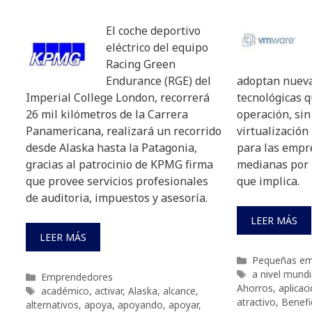
El coche deportivo
eléctrico del equipo
Racing Green
Endurance (RGE) del
adoptan nueva
Imperial College London, recorrerá
tecnológicas 
26 mil kilómetros de la Carrera
operación, si
Panamericana, realizará un recorrido
virtualización
desde Alaska hasta la Patagonia,
para las empr
gracias al patrocinio de KPMG firma
medianas por 
que provee servicios profesionales
que implica.
de auditoria, impuestos y asesoría.
LEER MÁS
LEER MÁS
Categorías
Pequeñas em
Etiquetas
a nivel mundi
Categorías
Emprendedores
Ahorros
,
aplicac
Etiquetas
académico
,
activar
,
Alaska
,
alcance
,
atractivo
,
Benefi
alternativos
,
apoya
,
apoyando
,
apoyar
,