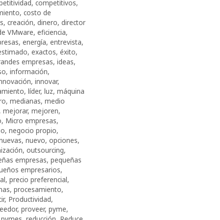
etitividad
,
competitivos
,
miento
,
costo de
s
,
creación
,
dinero
,
director
 de VMware
,
eficiencia
,
resas
,
energía
,
entrevista
,
estimado
,
exactos
,
éxito
,
randes empresas
,
ideas
,
so
,
información
,
innovación
,
innovar
,
iamiento
,
líder
,
luz
,
máquina
ro
,
medianas
,
medio
,
mejorar
,
mejoren
,
o
,
Micro empresas
,
io
,
negocio propio
,
nuevas
,
nuevo
,
opciones
,
ización
,
outsourcing
,
eñas empresas
,
pequeñas
ueños empresarios
,
al
,
precio preferencial
,
mas
,
procesamiento
,
ir
,
Productividad
,
eedor
,
proveer
,
pyme
,
,
pymes
,
reducción
,
Reduce
,