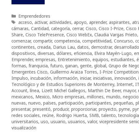
Categorías
Emprendedores
Etiquetas
acceso
,
activar
,
actividades
,
apoyo
,
aprender
,
aspirantes
,
atr
cámaras
,
Cantidad
,
categoría
,
cerrar
,
Cisco
,
Cisco I-Prize
,
Cisco 
Share
,
Cisco TelePresence
,
Cisco WebEx
,
Claudia Vargas Prieto
comenzar
,
compartir
,
competencia
,
competitividad
,
Concurso
,
c
continentes
,
creada
,
Darius Lau
,
datos
,
demostrar
,
desarrollad
dispositivos
,
diversas
,
dólares
,
eficiencia
,
Elvira Mayén-Lugo
,
e
Emprender
,
empresas
,
Entretenimiento
,
equipos
,
estudiantes
,
é
formas
,
franquicia
,
futuro
,
ganan
,
gente
,
global
,
Grupo de Nego
Emergentes Cisco
,
Guillermo Araiza Torres
,
I-Prize Competition
Impulso
,
incubación
,
información
,
iniciar
,
iniciativas
,
innovación
,
Tecnológico y de Estudios Superiores de Monterrey
,
Internet
,
I
Account
,
línea
,
Lizett Michel Gallegos
,
Marthin De Beer
,
mayor
,
mexicanos
,
Mexico
,
Micro empresas
,
millones
,
mundo
,
negocio
nuevas
,
nuevo
,
países
,
participación
,
participantes
,
pequeñas
,
p
presentar
,
presentó
,
producir
,
proporcionar
,
proyecto
,
pyme
,
py
redes sociales
,
reúne
,
Rodrigo Huerta
,
SMB
,
talento
,
tecnologí
universitarios
,
uso
,
usuario
,
usuarios
,
valor
,
vicepresidente senio
visualización