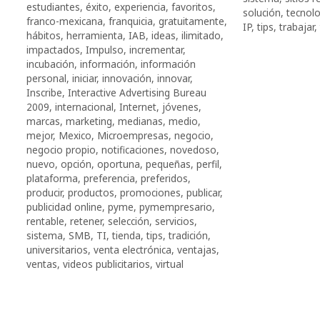
estudiantes
,
éxito
,
experiencia
,
favoritos
,
solución
,
tecnolo
franco-mexicana
,
franquicia
,
gratuitamente
,
IP
,
tips
,
trabajar
,
há­bi­tos
,
herramienta
,
IAB
,
ideas
,
ilimitado
,
impactados
,
Impulso
,
incrementar
,
incubación
,
información
,
información
personal
,
iniciar
,
innovación
,
innovar
,
Inscribe
,
Interactive Advertising Bureau
2009
,
internacional
,
Internet
,
jóvenes
,
marcas
,
marketing
,
medianas
,
medio
,
mejor
,
Mexico
,
Microempresas
,
negocio
,
negocio propio
,
notificaciones
,
novedoso
,
nuevo
,
opción
,
oportuna
,
pequeñas
,
perfil
,
plataforma
,
preferencia
,
preferidos
,
producir
,
productos
,
promociones
,
publicar
,
publicidad online
,
pyme
,
pymempresario
,
rentable
,
retener
,
selección
,
servicios
,
sistema
,
SMB
,
TI
,
tienda
,
tips
,
tradición
,
universitarios
,
venta electrónica
,
ventajas
,
ventas
,
videos publicitarios
,
virtual