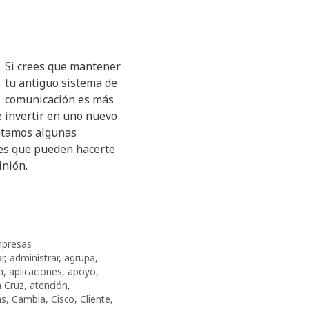
Si crees que mantener
tu antiguo sistema de
comunicación es más
 invertir en uno nuevo
ntamos algunas
es que pueden hacerte
inión.
presas
ar
,
administrar
,
agrupa
,
n
,
aplicaciones
,
apoyo
,
a Cruz
,
atención
,
as
,
Cambia
,
Cisco
,
Cliente
,