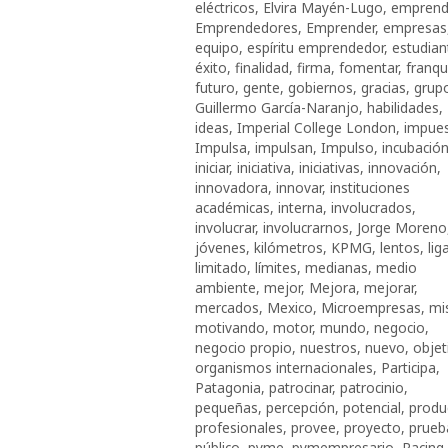
eléctricos
,
Elvira Mayén-Lugo
,
empren
Emprendedores
,
Emprender
,
empresas
equipo
,
espíritu emprendedor
,
estudian
éxito
,
finalidad
,
firma
,
fomentar
,
franqu
futuro
,
gente
,
gobiernos
,
gracias
,
grup
Guillermo García-Naranjo
,
habilidades
,
ideas
,
Imperial College London
,
impue
Impulsa
,
impulsan
,
Impulso
,
incubació
iniciar
,
iniciativa
,
iniciativas
,
innovación
,
innovadora
,
innovar
,
instituciones
académicas
,
interna
,
involucrados
,
involucrar
,
involucrarnos
,
Jorge Moreno
jóvenes
,
kilómetros
,
KPMG
,
lentos
,
lig
limitado
,
límites
,
medianas
,
medio
ambiente
,
mejor
,
Mejora
,
mejorar
,
mercados
,
Mexico
,
Microempresas
,
mi
motivando
,
motor
,
mundo
,
negocio
,
negocio propio
,
nuestros
,
nuevo
,
objet
organismos internacionales
,
Participa
,
Patagonia
,
patrocinar
,
patrocinio
,
pequeñas
,
percepción
,
potencial
,
produc
profesionales
,
provee
,
proyecto
,
prueb
público
,
pyme
,
pymempresario
,
Racing