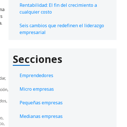
Rentabilidad: El fin del crecimiento a
rma
cualquier costo
es
a.
Seis cambios que redefinen el liderazgo
empresarial
Secciones
Emprendedores
dar
,
Micro empresas
ción
,
dos
,
Pequeñas empresas
Medianas empresas
ro
,
ico
,