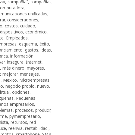
zar
,
compañía”
,
compañías
,
computadora
,
omunicaciones unificadas
,
rar
,
consideraciones
,
co
,
costos
,
cuidado
,
dispositivos
,
económico
,
te
,
Empleados
,
mpresas
,
esquema
,
éxito
,
nanciamiento
,
gastos
,
ideas
,
rica
,
información
,
var
,
insegura
,
Internet
,
,
más dinero
,
mayores
,
,
mejorar
,
mensajes
,
z
,
Mexico
,
Microempresas
,
io
,
negocio propio
,
nuevo
,
irtual
,
opciones
,
queñas
,
Pequeñas
eños empresarios
,
blemas
,
procesos
,
producir
,
yme
,
pymempresario
,
nista
,
recursos
,
red
uce
,
reenvía
,
rentabilidad.
,
remotos
,
smartphone
,
SMB
,