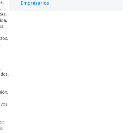
de
,
Empresarios
,
tes
,
icia
,
os
,
stos
,
n
,
,
ados
,
sión
,
ivos
,
ir
,
a
,