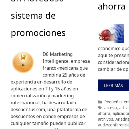
ahorra
sistema de
promociones
económico que
D8 Marketing
aquí te prese
Intelligence, empresa
consideracion
franco-mexicana que
cambiar de op
combina 25 años de
experiencia en desarrollo de
LEER MÁS
aplicaciones en TI y 15 años en
comercialización y marketing
Categorías
Pequeñas em
internacional, ha desarrollado
Etiquetas
acceso
,
activ
descuentus.com, una plataforma de
ahorra
,
aplicació
descuentos en donde empresas de
archivos
,
Ariadn
cualquier tamaño pueden publicar
audioconferenci