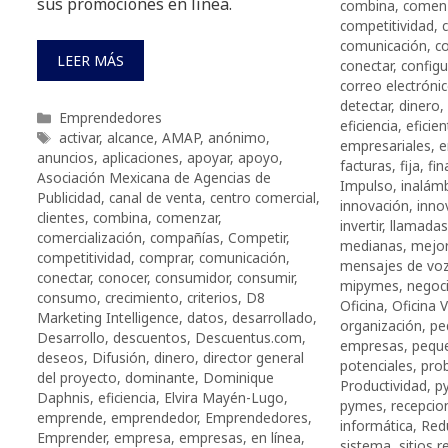
sus promociones en línea.
combina
,
comen
competitividad
,
comunicación
,
c
LEER MÁS
conectar
,
configu
correo electróni
detectar
,
dinero
,
Categorías
Emprendedores
eficiencia
,
eficien
Etiquetas
activar
,
alcance
,
AMAP
,
anónimo
,
empresariales
,
e
anuncios
,
aplicaciones
,
apoyar
,
apoyo
,
facturas
,
fija
,
fi
Asociación Mexicana de Agencias de
Impulso
,
inalámb
Publicidad
,
canal de venta
,
centro comercial
,
innovación
,
inno
clientes
,
combina
,
comenzar
,
invertir
,
llamadas
comercialización
,
compañías
,
Competir
,
medianas
,
mejor
competitividad
,
comprar
,
comunicación
,
mensajes de vo
conectar
,
conocer
,
consumidor
,
consumir
,
mipymes
,
negoc
consumo
,
crecimiento
,
criterios
,
D8
Oficina
,
Oficina V
Marketing Intelligence
,
datos
,
desarrollado
,
organización
,
pe
Desarrollo
,
descuentos
,
Descuentus.com
,
empresas
,
pequ
deseos
,
Difusión
,
dinero
,
director general
potenciales
,
pro
del proyecto
,
dominante
,
Dominique
Productividad
,
p
Daphnis
,
eficiencia
,
Elvira Mayén-Lugo
,
pymes
,
recepcio
emprende
,
emprendedor
,
Emprendedores
,
informática
,
Red
Emprender
,
empresa
,
empresas
,
en línea
,
sistema
,
sitios 