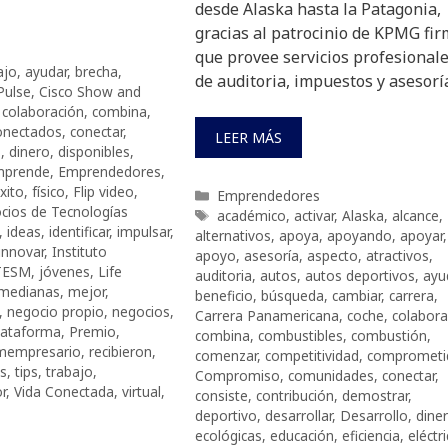
desde Alaska hasta la Patagonia,
gracias al patrocinio de KPMG fi
que provee servicios profesional
ajo
,
ayudar
,
brecha
,
de auditoria, impuestos y asesorí
Pulse
,
Cisco Show and
,
colaboración
,
combina
,
onectados
,
conectar
,
LEER MÁS
o
,
dinero
,
disponibles
,
mprende
,
Emprendedores
,
xito
,
físico
,
Flip video
,
Categorías
Emprendedores
cios de Tecnologías
Etiquetas
académico
,
activar
,
Alaska
,
alcance
,
,
ideas
,
identificar
,
impulsar
,
alternativos
,
apoya
,
apoyando
,
apoyar
,
innovar
,
Instituto
apoyo
,
asesoría
,
aspecto
,
atractivos
,
TESM
,
jóvenes
,
Life
auditoria
,
autos
,
autos deportivos
,
ayu
medianas
,
mejor
,
beneficio
,
búsqueda
,
cambiar
,
carrera
,
,
negocio propio
,
negocios
,
Carrera Panamericana
,
coche
,
colabora
lataforma
,
Premio
,
combina
,
combustibles
,
combustión
,
mempresario
,
recibieron
,
comenzar
,
competitividad
,
comprometi
as
,
tips
,
trabajo
,
Compromiso
,
comunidades
,
conectar
,
r
,
Vida Conectada
,
virtual
,
consiste
,
contribución
,
demostrar
,
deportivo
,
desarrollar
,
Desarrollo
,
dine
ecológicas
,
educación
,
eficiencia
,
eléctr