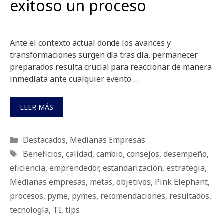
exitoso un proceso
Ante el contexto actual donde los avances y
transformaciones surgen día tras día, permanecer
preparados resulta crucial para reaccionar de manera
inmediata ante cualquier evento …
LEER MÁS
Categorías
Destacados
,
Medianas Empresas
Etiquetas
Beneficios
,
calidad
,
cambio
,
consejos
,
desempeño
,
eficiencia
,
emprendedor
,
estandarización
,
estrategia
,
Medianas empresas
,
metas
,
objetivos
,
Pink Elephant
,
procesos
,
pyme
,
pymes
,
recomendaciones
,
resultados
,
tecnología
,
TI
,
tips