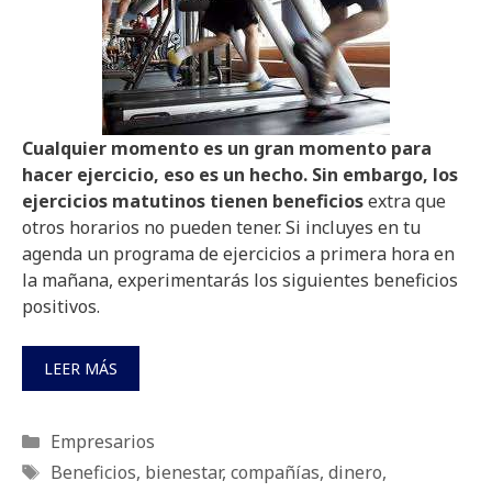
Cualquier momento es un gran momento para
hacer ejercicio, eso es un hecho. Sin embargo, los
ejercicios matutinos tienen beneficios
extra que
otros horarios no pueden tener. Si incluyes en tu
agenda un programa de ejercicios a primera hora en
la mañana, experimentarás los siguientes beneficios
positivos.
LEER MÁS
Categorías
Empresarios
Etiquetas
Beneficios
,
bienestar
,
compañías
,
dinero
,