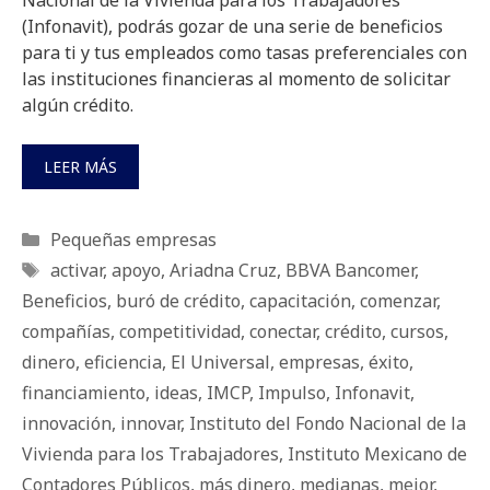
Nacional de la Vivienda para los Trabajadores
(Infonavit), podrás gozar de una serie de beneficios
para ti y tus empleados como tasas preferenciales con
las instituciones financieras al momento de solicitar
algún crédito.
LEER MÁS
Categorías
Pequeñas empresas
Etiquetas
activar
,
apoyo
,
Ariadna Cruz
,
BBVA Bancomer
,
Beneficios
,
buró de crédito
,
capacitación
,
comenzar
,
compañías
,
competitividad
,
conectar
,
crédito
,
cursos
,
dinero
,
eficiencia
,
El Universal
,
empresas
,
éxito
,
financiamiento
,
ideas
,
IMCP
,
Impulso
,
Infonavit
,
innovación
,
innovar
,
Instituto del Fondo Nacional de la
Vivienda para los Trabajadores
,
Instituto Mexicano de
Contadores Públicos
,
más dinero
,
medianas
,
mejor
,