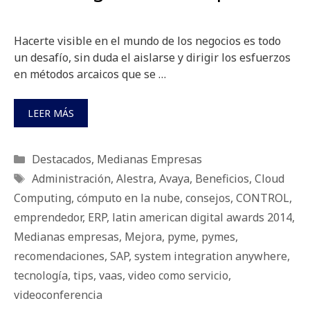
Hacerte visible en el mundo de los negocios es todo
un desafío, sin duda el aislarse y dirigir los esfuerzos
en métodos arcaicos que se …
LEER MÁS
Categorías
Destacados
,
Medianas Empresas
Etiquetas
Administración
,
Alestra
,
Avaya
,
Beneficios
,
Cloud
Computing
,
cómputo en la nube
,
consejos
,
CONTROL
,
emprendedor
,
ERP
,
latin american digital awards 2014
,
Medianas empresas
,
Mejora
,
pyme
,
pymes
,
recomendaciones
,
SAP
,
system integration anywhere
,
tecnología
,
tips
,
vaas
,
video como servicio
,
videoconferencia