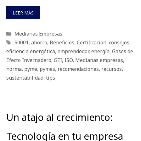
LEER MÁS
Categorías
Medianas Empresas
Etiquetas
50001
,
ahorro
,
Beneficios
,
Certificación
,
consejos
,
eficiencia energética
,
emprendedor
,
energía
,
Gases de
Efecto Invernadero
,
GEI
,
ISO
,
Medianas empresas
,
norma
,
pyme
,
pymes
,
recomendaciones
,
recursos
,
sustentabilidad
,
tips
Un atajo al crecimiento:
Tecnología en tu empresa