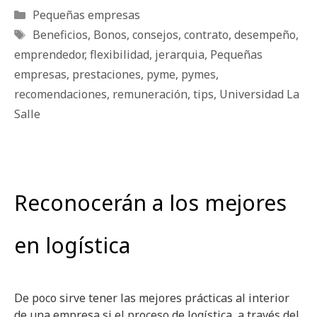
Categorías
Pequeñas empresas
Etiquetas
Beneficios
,
Bonos
,
consejos
,
contrato
,
desempeño
,
emprendedor
,
fle­xi­bi­li­dad
,
jerarquia
,
Pequeñas
empresas
,
prestaciones
,
pyme
,
pymes
,
recomendaciones
,
remuneración
,
tips
,
Universidad La
Salle
Reconocerán a los mejores
en logística
De poco sirve tener las mejores prácticas al interior
de una empresa si el proceso de logística, a través del