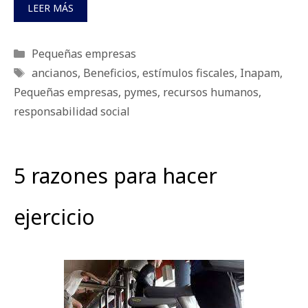
LEER MÁS
Categorías
Pequeñas empresas
Etiquetas
ancianos
,
Beneficios
,
estímulos fiscales
,
Inapam
,
Pequeñas empresas
,
pymes
,
recursos humanos
,
responsabilidad social
5 razones para hacer
ejercicio