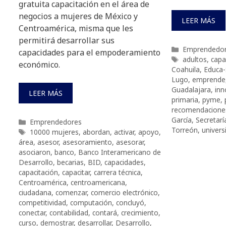
gratuita capacitación en el área de
negocios a mujeres de México y
LEER MÁS
Centroamérica, misma que les
permitirá desarrollar sus
Categorías
Emprendedo
capacidades para el empoderamiento
Etiquetas
adultos
,
capa
económico.
Coahuila
,
Educa
Lugo
,
emprende
Guadalajara
,
inn
LEER MÁS
primaria
,
pyme
,
recomendacione
García
,
Secretar
Categorías
Emprendedores
Torreón
,
univers
Etiquetas
10000 mujeres
,
abordan
,
activar
,
apoyo
,
área
,
asesor
,
asesoramiento
,
asesorar
,
asociaron
,
banco
,
Banco Interamericano de
Desarrollo
,
becarias
,
BID
,
capacidades
,
capacitación
,
capacitar
,
carrera técnica
,
Centroamérica
,
centroamericana
,
ciudadana
,
comenzar
,
comercio electrónico
,
competitividad
,
computación
,
concluyó
,
conectar
,
contabilidad
,
contará
,
crecimiento
,
curso
,
demostrar
,
desarrollar
,
Desarrollo
,