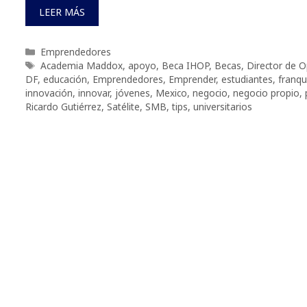
LEER MÁS
Categorías
Emprendedores
Etiquetas
Academia Maddox
,
apoyo
,
Beca IHOP
,
Becas
,
Director de O
DF
,
educación
,
Emprendedores
,
Emprender
,
estudiantes
,
franqu
innovación
,
innovar
,
jóvenes
,
Mexico
,
negocio
,
negocio propio
,
Ricardo Gutiérrez
,
Satélite
,
SMB
,
tips
,
universitarios