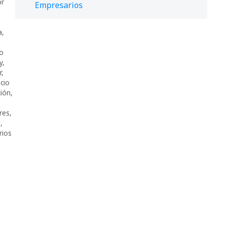
or
Empresarios
a
,
to
y
,
r
,
cio
ción
,
res
,
o
,
rios