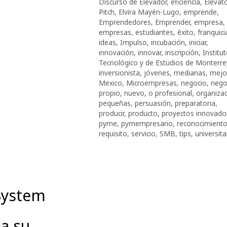
Discurso de Elevador
,
eficiencia
,
Elevat
Pitch
,
Elvira Mayén-Lugo
,
emprende
,
Emprendedores
,
Emprender
,
empresa
,
empresas
,
estudiantes
,
éxito
,
franquici
ideas
,
Impulso
,
incubación
,
iniciar
,
innovación
,
innovar
,
inscripción
,
Institu
Tecnológico y de Estudios de Monterre
inversionista
,
jóvenes
,
medianas
,
mejo
Mexico
,
Microempresas
,
negocio
,
nego
propio
,
nuevo
,
o profesional
,
organiza
pequeñas
,
persuasión
,
preparatoria
,
producir
,
producto
,
proyectos innovado
pyme
,
pymempresario
,
reconocimient
requisito
,
servicio
,
SMB
,
tips
,
universita
System
a su