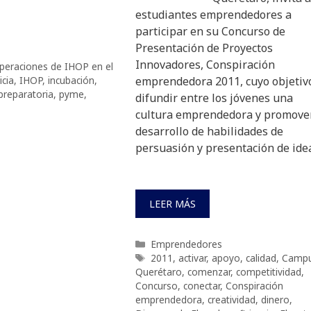
estudiantes emprendedores a
participar en su Concurso de
Presentación de Proyectos
Innovadores, Conspiración
peraciones de IHOP en el
icia
,
IHOP
,
incubación
,
emprendedora 2011, cuyo objetiv
preparatoria
,
pyme
,
difundir entre los jóvenes una
cultura emprendedora y promover
desarrollo de habilidades de
persuasión y presentación de ide
LEER MÁS
Categorías
Emprendedores
Etiquetas
2011
,
activar
,
apoyo
,
calidad
,
Camp
Querétaro
,
comenzar
,
competitividad
,
Concurso
,
conectar
,
Conspiración
emprendedora
,
creatividad
,
dinero
,