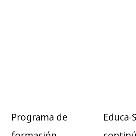
Programa de
Educa-
formación
continú