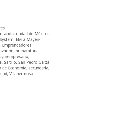
res
citación
,
ciudad de México
,
-System
,
Elvira Mayén-
,
Emprendedores
,
ovación
,
preparatoria
,
pymempresario
,
s
,
Saltillo
,
San Pedro Garza
ía de Economía
,
secundaria
,
idad
,
Villahermosa