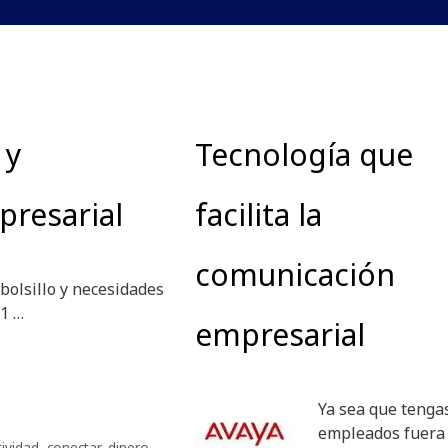
 y
Tecnología que
presarial
facilita la
comunicación
bolsillo y necesidades
11 …
empresarial
Ya sea que tenga
empleados fuera
ividad
,
conectar
,
dinero
,