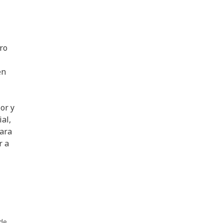
ro
en
or y
al,
para
r a
 de