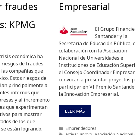
r fraudes
Empresarial
os: KPMG
El Grupo Financie
Santander y la
Secretaría de Educación Pública, 
colaboración con la Asociación
crisis económica ha
Nacional de Universidades e
 riesgos de fraudes
Instituciones de Educación Superi
 las compañías que
el Consejo Coordinador Empresari
co. Estos riesgos de
convocan a presentar proyectos 
cian principalmente a
participar en VI Premio Santande
roles internos que
la Innovación Empresarial.
presas y al incremento
nes que experimentan
LEER MÁS
utivos para mostrar
tados de los que
Categorías
 se están logrando.
Emprendedores
Etiquetas
activar
,
apoyo
,
Asociación Nacional