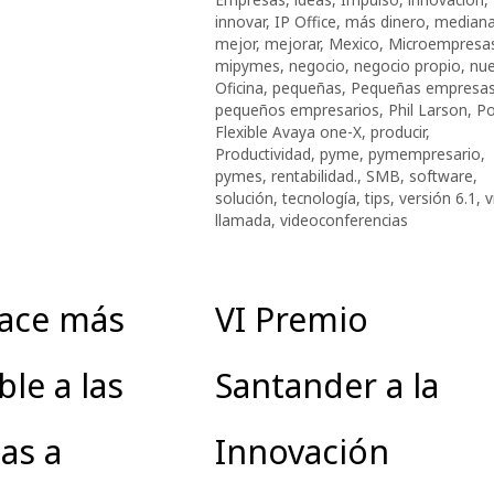
innovar
,
IP Office
,
más dinero
,
median
mejor
,
mejorar
,
Mexico
,
Microempresa
mipymes
,
negocio
,
negocio propio
,
nu
Oficina
,
pequeñas
,
Pequeñas empresa
pequeños empresarios
,
Phil Larson
,
Po
Flexible Avaya one-X
,
producir
,
Productividad
,
pyme
,
pymempresario
,
pymes
,
rentabilidad.
,
SMB
,
software
,
solución
,
tecnología
,
tips
,
versión 6.1
,
v
llamada
,
videoconferencias
hace más
VI Premio
ble a las
Santander a la
as a
Innovación