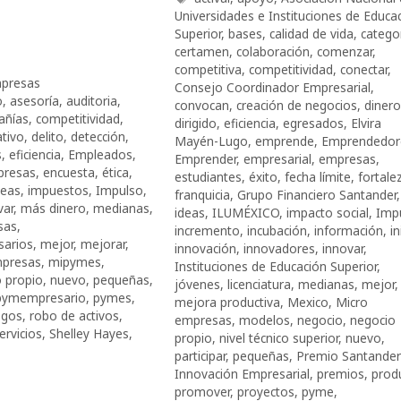
Universidades e Instituciones de Educa
Superior
,
bases
,
calidad de vida
,
catego
certamen
,
colaboración
,
comenzar
,
competitiva
,
competitividad
,
conectar
,
presas
Consejo Coordinador Empresarial
,
o
,
asesoría
,
auditoria
,
convocan
,
creación de negocios
,
dinero
añías
,
competitividad
,
dirigido
,
eficiencia
,
egresados
,
Elvira
ativo
,
delito
,
detección
,
Mayén-Lugo
,
emprende
,
Emprendedor
s
,
eficiencia
,
Empleados
,
Emprender
,
empresarial
,
empresas
,
resas
,
encuesta
,
ética
,
estudiantes
,
éxito
,
fecha límite
,
fortale
deas
,
impuestos
,
Impulso
,
franquicia
,
Grupo Financiero Santander
,
var
,
más dinero
,
medianas
,
ideas
,
ILUMÉXICO
,
impacto social
,
Imp
sas
,
incremento
,
incubación
,
información
,
in
arios
,
mejor
,
mejorar
,
innovación
,
innovadores
,
innovar
,
presas
,
mipymes
,
Instituciones de Educación Superior
,
 propio
,
nuevo
,
pequeñas
,
jóvenes
,
licenciatura
,
medianas
,
mejor
,
pymempresario
,
pymes
,
mejora productiva
,
Mexico
,
Micro
sgos
,
robo de activos
,
empresas
,
modelos
,
negocio
,
negocio
ervicios
,
Shelley Hayes
,
propio
,
nivel técnico superior
,
nuevo
,
participar
,
pequeñas
,
Premio Santander 
Innovación Empresarial
,
premios
,
produ
promover
,
proyectos
,
pyme
,