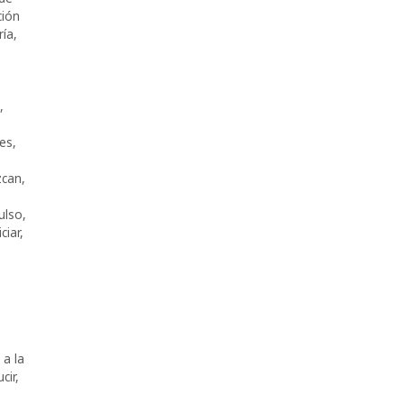
ción
ría
,
,
es
,
zcan
,
ulso
,
iciar
,
a la
cir
,