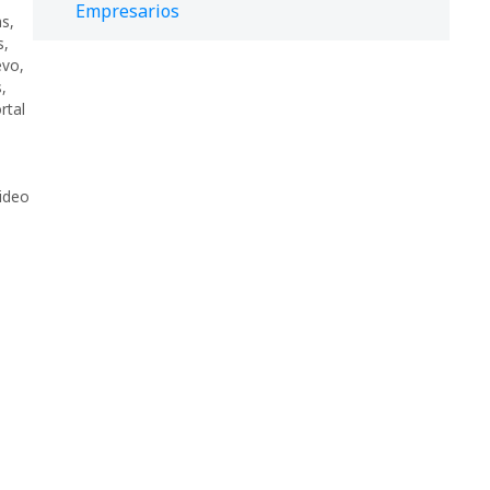
Empresarios
as
,
s
,
evo
,
s
,
rtal
ideo