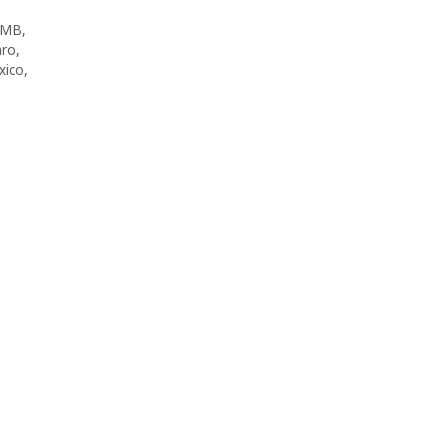
SMB
,
aro
,
xico
,