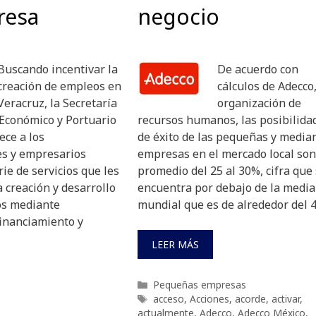
resa
negocio
Buscando incentivar la
De acuerdo con
creación de empleos en
cálculos de Adecco
Veracruz, la Secretaría
organización de
 Económico y Portuario
recursos humanos, las posibilida
ece a los
de éxito de las pequeñas y media
s y empresarios
empresas en el mercado local son
rie de servicios que les
promedio del 25 al 30%, cifra que
 creación y desarrollo
encuentra por debajo de la media
os mediante
mundial que es de alrededor del 
financiamiento y
LEER MÁS
Categorías
Pequeñas empresas
Etiquetas
acceso
,
Acciones
,
acorde
,
activar
,
actualmente
,
Adecco
,
Adecco México
,