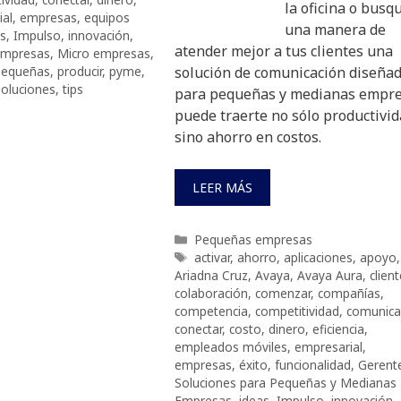
la oficina o busq
ial
,
empresas
,
equipos
una manera de
as
,
Impulso
,
innovación
,
atender mejor a tus clientes una
empresas
,
Micro empresas
,
pequeñas
,
producir
,
pyme
,
solución de comunicación diseña
soluciones
,
tips
para pequeñas y medianas empr
puede traerte no sólo productivi
sino ahorro en costos.
LEER MÁS
Categorías
Pequeñas empresas
Etiquetas
activar
,
ahorro
,
aplicaciones
,
apoyo
,
Ariadna Cruz
,
Avaya
,
Avaya Aura
,
clien
colaboración
,
comenzar
,
compañías
,
competencia
,
competitividad
,
comunica
conectar
,
costo
,
dinero
,
eficiencia
,
empleados móviles
,
empresarial
,
empresas
,
éxito
,
funcionalidad
,
Gerent
Soluciones para Pequeñas y Medianas
Empresas
,
ideas
,
Impulso
,
innovación
,