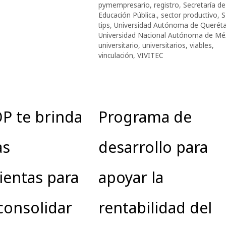
pymempresario
,
registro
,
Secretaría de
Educación Pública.
,
sector productivo
,
tips
,
Universidad Autónoma de Querét
Universidad Nacional Autónoma de Mé
universitario
,
universitarios
,
viables
,
vinculación
,
VIVITEC
P te brinda
Programa de
as
desarrollo para
ientas para
apoyar la
 consolidar
rentabilidad del