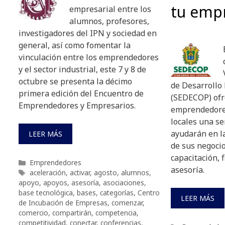
tu emp
empresarial entre los
alumnos, profesores,
investigadores del IPN y sociedad en
general, así como fomentar la
vinculación entre los emprendedores
y el sector industrial, este 7 y 8 de
octubre se presenta la décimo
de Desarrollo
primera edición del Encuentro de
(SEDECOP) ofr
Emprendedores y Empresarios.
emprendedore
locales una se
ayudarán en la
LEER MÁS
de sus negoci
capacitación, 
Categorías
Emprendedores
asesoría.
Etiquetas
aceleración
,
activar
,
agosto
,
alumnos
,
apoyo
,
apoyos
,
asesoría
,
asociaciones
,
base tecnológica
,
bases
,
categorías
,
Centro
LEER MÁS
de Incubación de Empresas
,
comenzar
,
comercio
,
compartirán
,
competencia
,
competitividad
,
conectar
,
conferencias
,