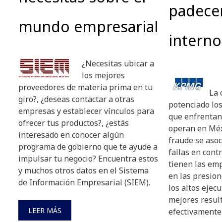
padece
mundo empresarial
intern
¿Necesitas ubicar a
los mejores
proveedores de materia prima en tu
La 
giro?, ¿deseas contactar a otras
potenciado los
empresas y establecer vínculos para
que enfrentan
ofrecer tus productos?, ¿estás
operan en Méxi
interesado en conocer algún
fraude se aso
programa de gobierno que te ayude a
fallas en cont
impulsar tu negocio? Encuentra estos
tienen las em
y muchos otros datos en el Sistema
en las presio
de Información Empresarial (SIEM).
los altos ejec
mejores resul
LEER MÁS
efectivamente