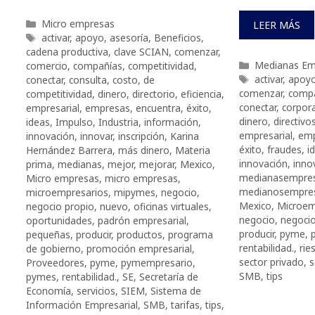
Categorías
Micro empresas
LEER MÁS
Etiquetas
activar
,
apoyo
,
asesoría
,
Beneficios
,
cadena productiva
,
clave SCIAN
,
comenzar
,
Categorías
Medianas Em
comercio
,
compañías
,
competitividad
,
Etiquetas
activar
,
apoy
conectar
,
consulta
,
costo
,
de
comenzar
,
comp
competitividad
,
dinero
,
directorio
,
eficiencia
,
conectar
,
corpor
empresarial
,
empresas
,
encuentra
,
éxito
,
dinero
,
directivo
ideas
,
Impulso
,
Industria
,
información
,
empresarial
,
emp
innovación
,
innovar
,
inscripción
,
Karina
éxito
,
fraudes
,
i
Hernández Barrera
,
más dinero
,
Materia
innovación
,
inno
prima
,
medianas
,
mejor
,
mejorar
,
Mexico
,
medianasempre
Micro empresas
,
micro empresas
,
medianosempres
microempresarios
,
mipymes
,
negocio
,
Mexico
,
Microem
negocio propio
,
nuevo
,
oficinas virtuales
,
negocio
,
negocio
oportunidades
,
padrón empresarial
,
producir
,
pyme
,
pequeñas
,
producir
,
productos
,
programa
rentabilidad.
,
rie
de gobierno
,
promoción empresarial
,
sector privado
,
s
Proveedores
,
pyme
,
pymempresario
,
SMB
,
tips
pymes
,
rentabilidad.
,
SE
,
Secretaría de
Economía
,
servicios
,
SIEM
,
Sistema de
Información Empresarial
,
SMB
,
tarifas
,
tips
,