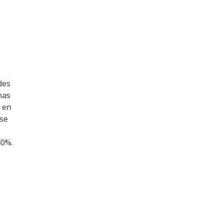
,
des
nas
 en
 se
40%.