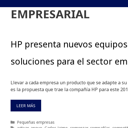
EMPRESARIAL
HP presenta nuevos equipos
soluciones para el sector em
Llevar a cada empresa un producto que se adapte a su 
es la propuesta que trae la compañía HP para este 20
LEER MÁS
Categorías
Pequeñas empresas
Etiquetas
activar
,
apoyo
,
Carlos Jaime
,
comenzar
,
compañías
,
competit