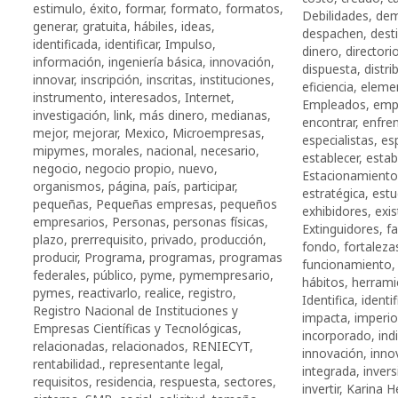
estimulo
,
éxito
,
formar
,
formato
,
formatos
,
Debilidades
,
de
generar
,
gratuita
,
hábiles
,
ideas
,
despachen
,
dest
identificada
,
identificar
,
Impulso
,
dinero
,
director
información
,
ingeniería básica
,
innovación
,
dispuesta
,
distri
innovar
,
inscripción
,
inscritas
,
instituciones
,
eficiencia
,
eleme
instrumento
,
interesados
,
Internet
,
Empleados
,
emp
investigación
,
link
,
más dinero
,
medianas
,
encontrar
,
enfre
mejor
,
mejorar
,
Mexico
,
Microempresas
,
especialistas
,
es
mipymes
,
morales
,
nacional
,
necesario
,
establecer
,
estab
negocio
,
negocio propio
,
nuevo
,
Estacionamiento
organismos
,
página
,
país
,
participar
,
estratégica
,
estu
pequeñas
,
Pequeñas empresas
,
pequeños
exhibidores
,
exis
empresarios
,
Personas
,
personas físicas
,
Extinguidores
,
fa
plazo
,
prerrequisito
,
privado
,
producción
,
fondo
,
fortaleza
producir
,
Programa
,
programas
,
programas
funcionamiento
federales
,
público
,
pyme
,
pymempresario
,
há­bi­tos
,
herrami
pymes
,
reactivarlo
,
realice
,
registro
,
Identifica
,
identif
Registro Nacional de Instituciones y
impacta
,
imperi
Empresas Científicas y Tecnológicas
,
incorporado
,
ind
relacionadas
,
relacionados
,
RENIECYT
,
innovación
,
inno
rentabilidad.
,
representante legal
,
integrada
,
invers
requisitos
,
residencia
,
respuesta
,
sectores
,
invertir
,
Karina H