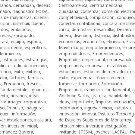
manda
,
demandan
,
deseas
,
Centroamérica
,
centroamericana
,
inado
,
diagnóstico FODA
,
ciudadana
,
comenzar
,
comercio electró
ios de mayoristas
,
diseñar
,
competitividad
,
computación
,
concluyó
,
bución
,
distribuir
,
dueño
,
conectar
,
contabilidad
,
contará
,
crecimi
ntos
,
embutidos
,
curso
,
demostrar
,
desarrollar
,
Desarrol
resas
,
Encargado
,
dinero
,
diseñada
,
distancia
,
distribuido
ntará
,
equipo
,
espacio
,
economías
,
económico
,
eficiencia
,
Elvir
pecialmente
,
específicos
,
Mayén-Lugo
,
empoderamiento
,
empre
lecimiento
,
emprendedoras
,
Emprendedores
,
,
estaciones
,
estrategias
,
Emprender
,
empresarial
,
empresariales
dio
,
estudio de mercado
,
empresarias
,
empresas
,
establecida
,
tencia
,
éxito
,
exitoso
,
estudiantes
,
estudios de mercado
,
exis
ctor
,
factores
,
familias
,
éxito
,
experiencias
,
financiamiento
,
s
,
Frecuencia
,
frescos
,
fomentar
,
formación
,
Formación
,
fundamentales
,
guantes
,
Empresarial
,
franquicia
,
fundamental
,
g
enta
,
horarios
,
ideas
,
Goldman Sachs
,
gratuita
,
habilidades
,
icar
,
imagen corporativa
,
ideas
,
importante
,
Impulso
,
incubación
oso
,
Impulso
,
inaugurar
,
información
,
ingresar
,
iniciar
,
iniciativa
,
iquen
,
información
,
innovación
,
innovar
,
Instituto Tecnológi
var
,
instalaciones
,
instalará
,
de Estudios Superiores de Monterrey
,
ión
,
inversión inicial
,
intercambien
,
invertir
,
investigación
,
ernández Barrera
,
invitando
,
ITESM
,
jóvenes
,
LASPAU
,
lí