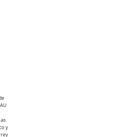
de
PAU
las
co y
rrey