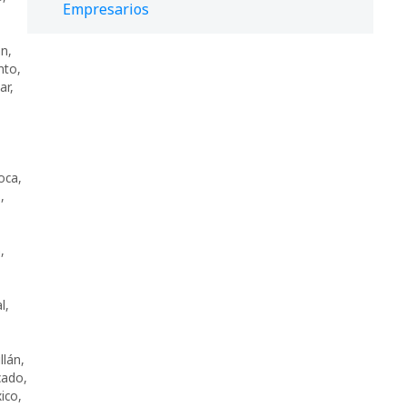
Empresarios
an
,
nto
,
ar
,
oca
,
s
,
a
,
l
,
llán
,
cado
,
ico
,