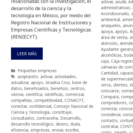
relacionadas con la investigación, el
activar
,
acudir
,
Ad
administrativas
,
desarrollo de la ciencia y la
Acondicionado
,
tecnología en México, por medio del
ambiental
,
amen
Registro Nacional de Instituciones y
anaqueles
,
anunc
Empresas Científicas y Tecnológicas
apoya
,
apoyo
,
Á
(RENIECYT).
área de venta
,
a
atención
,
atende
Ayudante genera
LEER MÁS
alcohólicas
,
bod
caja
,
Caja regist
cámaras de com
Categorías
Pequeñas empresas
Cantidad
,
capaci
Etiquetas
aceptación
,
activar
,
actividades
,
de supermercad
actualizar
,
apoyo
,
Ariadna Cruz
,
base de
cerca
,
clientes
,
c
datos
,
beneficiados
,
beneficio
,
centros
,
colocarse
,
comen
ciencia
,
científica
,
científicas
,
comenzar
,
Compara
,
compe
compañías
,
competitividad
,
CONACYT
,
compradores
,
c
conectar
,
confidencial
,
Consejo Nacional de
conectar
,
conoce
Ciencia y Tecnología
,
constituye
,
considerar
,
consi
consultados
,
contraseña
,
Desarrollo
,
contacto
,
contad
desarrollo tecnológico
,
dinero
,
duda
,
contratar
,
CONT
eficiencia
,
empresas
,
enviar
,
escribe
,
costo
,
creado
,
c