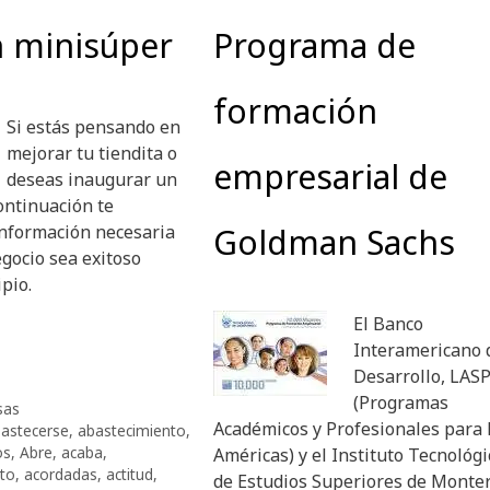
n minisúper
Programa de
formación
Si estás pensando en
mejorar tu tiendita o
empresarial de
deseas inaugurar un
ontinuación te
información necesaria
Goldman Sachs
gocio sea exitoso
ipio.
El Banco
Interamericano 
Desarrollo, LAS
(Programas
sas
Académicos y Profesionales para 
astecerse
,
abastecimiento
,
os
,
Abre
,
acaba
,
Américas) y el Instituto Tecnológi
to
,
acordadas
,
actitud
,
de Estudios Superiores de Monte