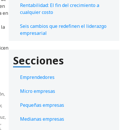
Rentabilidad: El fin del crecimiento a
 en
cualquier costo
a en
Seis cambios que redefinen el liderazgo
 la
empresarial
icen
Secciones
Emprendedores
Micro empresas
ón
,
Pequeñas empresas
r
,
ruz
,
Medianas empresas
m
,
s
,