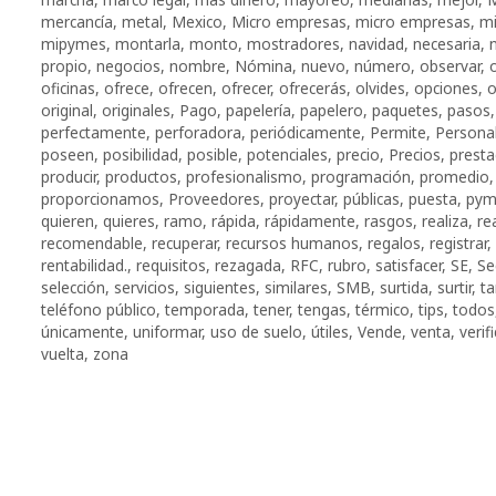
mercancía
,
metal
,
Mexico
,
Micro empresas
,
micro empresas
,
mi
mipymes
,
montarla
,
monto
,
mostradores
,
navidad
,
necesaria
,
propio
,
negocios
,
nombre
,
Nómina
,
nuevo
,
número
,
observar
,
oficinas
,
ofrece
,
ofrecen
,
ofrecer
,
ofrecerás
,
olvides
,
opciones
,
o
original
,
originales
,
Pago
,
papelería
,
papelero
,
paquetes
,
pasos
perfectamente
,
perforadora
,
periódicamente
,
Permite
,
Persona
poseen
,
posibilidad
,
posible
,
potenciales
,
precio
,
Precios
,
presta
producir
,
productos
,
profesionalismo
,
programación
,
promedio
proporcionamos
,
Proveedores
,
proyectar
,
públicas
,
puesta
,
pym
quieren
,
quieres
,
ramo
,
rápida
,
rápidamente
,
rasgos
,
realiza
,
rea
recomendable
,
recuperar
,
recursos humanos
,
regalos
,
registrar
,
rentabilidad.
,
requisitos
,
rezagada
,
RFC
,
rubro
,
satisfacer
,
SE
,
Se
selección
,
servicios
,
siguientes
,
similares
,
SMB
,
surtida
,
surtir
,
t
teléfono público
,
temporada
,
tener
,
tengas
,
térmico
,
tips
,
todos
únicamente
,
uniformar
,
uso de suelo
,
útiles
,
Vende
,
venta
,
verifi
vuelta
,
zona