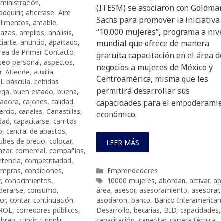
ministración
,
(ITESM) se asociaron con Goldma
adquirir
,
ahorrase
,
Aire
Sachs para promover la iniciativa
alimentos
,
amable
,
“10,000 mujeres”, programa a niv
azas
,
amplios
,
análisis
,
iarte
,
anuncio
,
apartado
,
mundial que ofrece de manera
rea de Primer Contacto
,
gratuita capacitación en el área d
seo personal
,
aspectos
,
negocios a mujeres de México y
r
,
Atiende
,
auxilia
,
Centroamérica, misma que les
l
,
báscula
,
bebidas
permitirá desarrollar sus
ega
,
buen estado
,
buena
,
radora
,
cajones
,
calidad
,
capacidades para el empoderami
ercio
,
canales
,
Canastillas
,
económico.
dad
,
capacitarse
,
carritos
o
,
central de abastos
,
lubes de precio
,
colocar
,
LEER MÁS
zar
,
comercial
,
compañías
,
tencia
,
competitividad
,
Categorías
ompras
,
condiciones
,
Emprendedores
Etiquetas
r
,
conocimientos
,
10000 mujeres
,
abordan
,
activar
,
a
derarse
,
consumo
,
área
,
asesor
,
asesoramiento
,
asesorar
,
or
,
contar
,
continuación
,
asociaron
,
banco
,
Banco Interamerica
ROL
,
corredores públicos
,
Desarrollo
,
becarias
,
BID
,
capacidades
,
ubran
,
cubrir
,
cumplir
,
capacitación
,
capacitar
,
carrera técnica
,