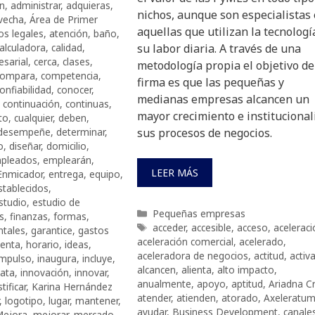
ón
,
administrar
,
adquieras
,
nichos, aunque son especialistas
vecha
,
Área de Primer
aquellas que utilizan la tecnologí
os legales
,
atención
,
baño
,
alculadora
,
calidad
,
su labor diaria. A través de una
esarial
,
cerca
,
clases
,
metodología propia el objetivo de
ompara
,
competencia
,
firma es que las pequeñas y
onfiabilidad
,
conocer
,
medianas empresas alcancen un
,
continuación
,
continuas
,
mayor crecimiento e institucional
to
,
cualquier
,
deben
,
desempeñe
,
determinar
,
sus procesos de negocios.
o
,
diseñar
,
domicilio
,
pleados
,
emplearán
,
LEER MÁS
Enmicador
,
entrega
,
equipo
,
stablecidos
,
studio
,
estudio de
Categorías
Pequeñas empresas
s
,
finanzas
,
formas
,
Etiquetas
acceder
,
accesible
,
acceso
,
aceleraci
tales
,
garantice
,
gastos
aceleración comercial
,
acelerado
,
ienta
,
horario
,
ideas
,
aceleradora de negocios
,
actitud
,
activa
mpulso
,
inaugura
,
incluye
,
alcancen
,
alienta
,
alto impacto
,
ata
,
innovación
,
innovar
,
anualmente
,
apoyo
,
aptitud
,
Ariadna C
stificar
,
Karina Hernández
atender
,
atienden
,
atorado
,
Axeleratu
,
logotipo
,
lugar
,
mantener
,
ayudar
,
Business Development
,
canale
ejora
,
mejorar
,
mercado
,