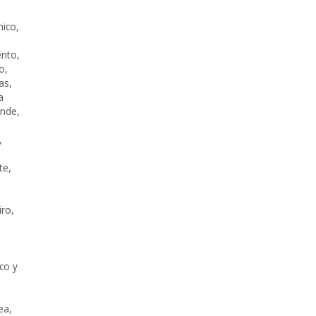
nico
,
ento
,
lo
,
ras
,
a
nde
,
,
te
,
iro
,
,
co y
nea
,