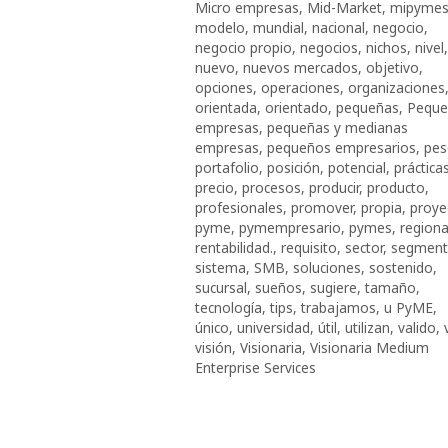
Micro empresas
,
Mid-Market
,
mipyme
modelo
,
mundial
,
nacional
,
negocio
,
negocio propio
,
negocios
,
nichos
,
nivel
,
nuevo
,
nuevos mercados
,
objetivo
,
opciones
,
operaciones
,
organizaciones
orientada
,
orientado
,
pequeñas
,
Peque
empresas
,
pequeñas y medianas
empresas
,
pequeños empresarios
,
pes
portafolio
,
posición
,
potencial
,
práctica
precio
,
procesos
,
producir
,
producto
,
profesionales
,
promover
,
propia
,
proye
pyme
,
pymempresario
,
pymes
,
regiona
rentabilidad.
,
requisito
,
sector
,
segmen
sistema
,
SMB
,
soluciones
,
sostenido
,
sucursal
,
sueños
,
sugiere
,
tamaño
,
tecnología
,
tips
,
trabajamos
,
u PyME
,
único
,
universidad
,
útil
,
utilizan
,
valido
,
visión
,
Visionaria
,
Visionaria Medium
Enterprise Services