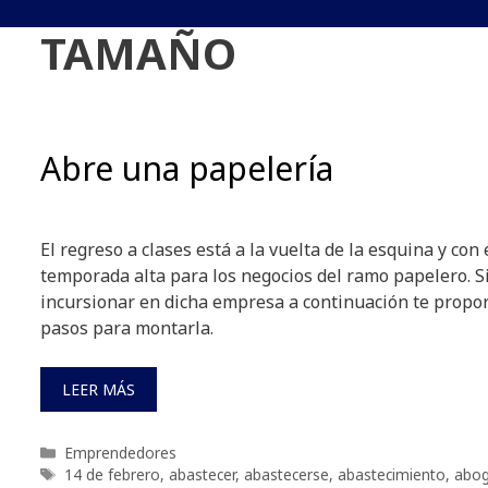
TAMAÑO
Abre una papelería
El regreso a clases está a la vuelta de la esquina y con 
temporada alta para los negocios del ramo papelero. Si
incursionar en dicha empresa a continuación te propo
pasos para montarla.
LEER MÁS
Categorías
Emprendedores
Etiquetas
14 de febrero
,
abastecer
,
abastecerse
,
abastecimiento
,
abo