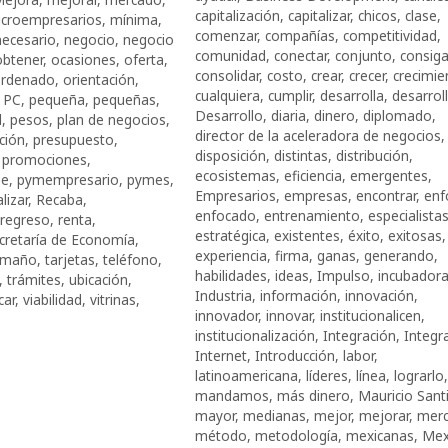
capitalización
,
capitalizar
,
chicos
,
clase
,
croempresarios
,
mínima
,
comenzar
,
compañías
,
competitividad
,
necesario
,
negocio
,
negocio
comunidad
,
conectar
,
conjunto
,
consig
obtener
,
ocasiones
,
oferta
,
consolidar
,
costo
,
crear
,
crecer
,
crecimie
rdenado
,
orientación
,
cualquiera
,
cumplir
,
desarrolla
,
desarroll
,
PC
,
pequeña
,
pequeñas
,
Desarrollo
,
diaria
,
dinero
,
diplomado
,
l
,
pesos
,
plan de negocios
,
director de la aceleradora de negocios
,
ción
,
presupuesto
,
disposición
,
distintas
,
distribución
,
,
promociones
,
ecosistemas
,
eficiencia
,
emergentes
,
e
,
pymempresario
,
pymes
,
Empresarios
,
empresas
,
encontrar
,
enf
lizar
,
Recaba
,
enfocado
,
entrenamiento
,
especialista
regreso
,
renta
,
estratégica
,
existentes
,
éxito
,
exitosas
,
cretaría de Economía
,
experiencia
,
firma
,
ganas
,
generando
,
amaño
,
tarjetas
,
teléfono
,
habilidades
,
ideas
,
Impulso
,
incubador
,
trámites
,
ubicación
,
Industria
,
información
,
innovación
,
car
,
viabilidad
,
vitrinas
,
innovador
,
innovar
,
institucionalicen
,
institucionalización
,
Integración
,
Integra
Internet
,
Introducción
,
labor
,
latinoamericana
,
líderes
,
línea
,
lograrlo
,
mandamos
,
más dinero
,
Mauricio Santi
mayor
,
medianas
,
mejor
,
mejorar
,
mer
método
,
metodología
,
mexicanas
,
Mex