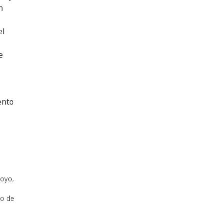
n
el
e
ento
poyo
,
no de