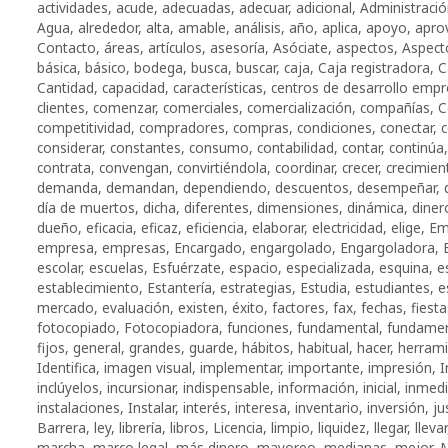
actividades
,
acude
,
adecuadas
,
adecuar
,
adicional
,
Administraci
Agua
,
alrededor
,
alta
,
amable
,
análisis
,
año
,
aplica
,
apoyo
,
apro
Contacto
,
áreas
,
artículos
,
asesoría
,
Asóciate
,
aspectos
,
Aspect
básica
,
básico
,
bodega
,
busca
,
buscar
,
caja
,
Caja registradora
,
C
Cantidad
,
capacidad
,
características
,
centros de desarrollo empr
clientes
,
comenzar
,
comerciales
,
comercialización
,
compañías
,
C
competitividad
,
compradores
,
compras
,
condiciones
,
conectar
,
c
considerar
,
constantes
,
consumo
,
contabilidad
,
contar
,
continúa
contrata
,
convengan
,
convirtiéndola
,
coordinar
,
crecer
,
crecimien
demanda
,
demandan
,
dependiendo
,
descuentos
,
desempeñar
,
día de muertos
,
dicha
,
diferentes
,
dimensiones
,
dinámica
,
diner
dueño
,
eficacia
,
eficaz
,
eficiencia
,
elaborar
,
electricidad
,
elige
,
Em
empresa
,
empresas
,
Encargado
,
engargolado
,
Engargoladora
,
escolar
,
escuelas
,
Esfuérzate
,
espacio
,
especializada
,
esquina
,
e
establecimiento
,
Estantería
,
estrategias
,
Estudia
,
estudiantes
,
e
mercado
,
evaluación
,
existen
,
éxito
,
factores
,
fax
,
fechas
,
fiesta
fotocopiado
,
Fotocopiadora
,
funciones
,
fundamental
,
fundamen
fijos
,
general
,
grandes
,
guarde
,
há­bi­tos
,
habitual
,
hacer
,
herram
Identifica
,
imagen visual
,
implementar
,
importante
,
impresión
,
I
inclúyelos
,
incursionar
,
indispensable
,
información
,
inicial
,
inmedi
instalaciones
,
Instalar
,
interés
,
interesa
,
inventario
,
inversión
,
ju
Barrera
,
ley
,
librería
,
libros
,
Licencia
,
limpio
,
liquidez
,
llegar
,
llevar
marcha
,
marco legal
,
más dinero
,
mayoreo
,
medianas
,
mejor
,
M