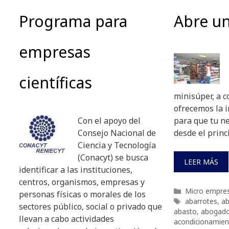
Programa para
Abre u
empresas
científicas
minisúper, a c
ofrecemos la 
Con el apoyo del
para que tu ne
Consejo Nacional de
desde el princ
Ciencia y Tecnología
(Conacyt) se busca
LEER MÁS
identificar a las instituciones,
centros, organismos, empresas y
Categorías
Micro empre
personas físicas o morales de los
Etiquetas
abarrotes
,
ab
sectores público, social o privado que
abasto
,
abogad
llevan a cabo actividades
acondicionamien