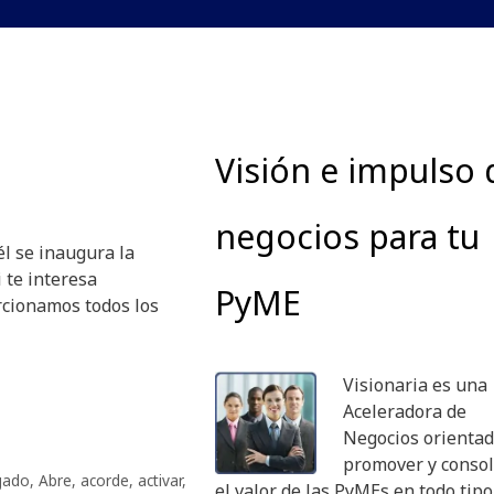
Visión e impulso 
negocios para tu
él se inaugura la
 te interesa
PyME
rcionamos todos los
Visionaria es una
Aceleradora de
Negocios orientad
promover y consol
gado
,
Abre
,
acorde
,
activar
,
el valor de las PyMEs en todo tipo