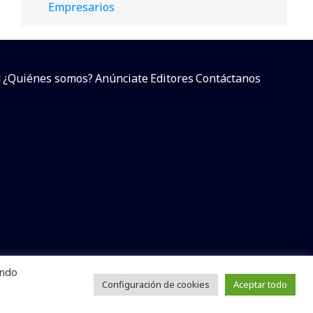
Empresarios
d
¿Quiénes somos?
Anúnciate
Editores
Contáctanos
endo
arcial sin dar referencia a la fuente.
e
Configuración de cookies
Aceptar todo