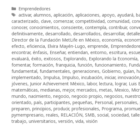
Categorías
Emprendedores
Etiquetas
activar
,
alumnos
,
aplicación
,
aplicaciones
,
apoyo
,
ayudará
,
ba
caracterizado
,
clave
,
comenzar
,
competitividad
,
comunidad
,
con
conocer
,
conocimientos
,
consciente
,
contempla
,
contribuir
,
conv
definitivamente
,
desarrollado
,
desarrollados
,
desarrollar
,
detall
Director de la Fundación MetLife en México
,
economía
,
economí
efecto
,
eficiencia
,
Elvira Mayén-Lugo
,
emprende
,
Emprendedor
encontrar
,
énfasis
,
Enseñar
,
entiendan
,
entorno
,
escritura
,
escue
evaluará
,
éxito
,
exitosos
,
Explorando
,
Explorando la Economía
,
fomentar
,
formación
,
franquicia
,
función
,
funcionamiento
,
Funda
fundamental
,
fundamentales
,
generaciones
,
Gobierno
,
guían
,
h
implementado
,
Impulsa
,
Impulso
,
incubación
,
iniciar
,
innovación
jóvenes
,
Junior Achievement México
,
labor
,
lectura
,
lograr
,
Luis 
matemáticas
,
medianas
,
mejor
,
mercados
,
metas
,
Mexico
,
Mic
mundo
,
nacimiento
,
negocio
,
negocio propio
,
negocios
,
nuestr
orientado
,
país
,
participantes
,
pequeñas
,
Personal
,
personales
,
preparen
,
principios
,
producir
,
profesionales
,
Programa
,
promue
pymempresario
,
reales
,
RELACIÓN
,
SMB
,
social
,
sociedad
,
tall
trabajo
,
universitarios
,
versión
,
vida
,
visión