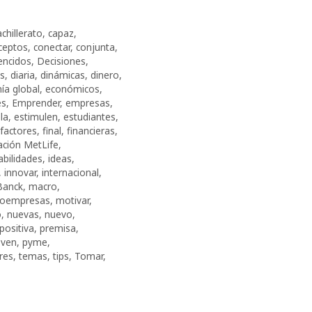
chillerato
,
capaz
,
ceptos
,
conectar
,
conjunta
,
encidos
,
Decisiones
,
es
,
diaria
,
dinámicas
,
dinero
,
a global
,
económicos
,
es
,
Emprender
,
empresas
,
la
,
estimulen
,
estudiantes
,
factores
,
final
,
financieras
,
ción MetLife
,
abilidades
,
ideas
,
,
innovar
,
internacional
,
Banck
,
macro
,
roempresas
,
motivar
,
o
,
nuevas
,
nuevo
,
positiva
,
premisa
,
ven
,
pyme
,
eres
,
temas
,
tips
,
Tomar
,