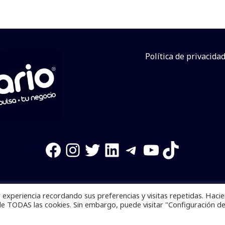
Política de privacida
Facebook
Instagram
Twitter
LinkedIn
Telegram
YouTube
TikTok
experiencia recordando sus preferencias y visitas repetidas. Haci
os reservados. Se prohibe el uso de la información total o p
de TODAS las cookies. Sin embargo, puede visitar "Configuración d
Desarrollado por
yalla ya!